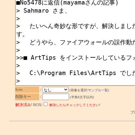
Icon
/
(画像を選択/
サンプル一覧
)
削除キー
/
(半角8文字以内)
解決済み!
BOX/
解決したらチェックしてください!
プレ