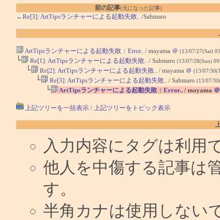
前の記事
(元になった記事)
←Re[3]: ArtTipsランチャーによる起動失敗..
/Sahmaro
ArtTipsランチャーによる起動失敗：Error..
/ mayama
＠
(13/07/27(Sat) 0
└
Re[1]: ArtTipsランチャーによる起動失敗..
/ Sahmaro
(13/07/28(Sun) 09
└
Re[2]: ArtTipsランチャーによる起動失敗..
/ mayama
＠
(13/07/30(
└
Re[3]: ArtTipsランチャーによる起動失敗..
/ Sahmaro
(13/07/30
└
ArtTipsランチャーによる起動失敗：Error..
/ mayama
＠
上記ツリーを一括表示
/
上記ツリーをトピック表示
入力内容にタグは利用
他人を中傷する記事は
す。
半角カナは使用しない