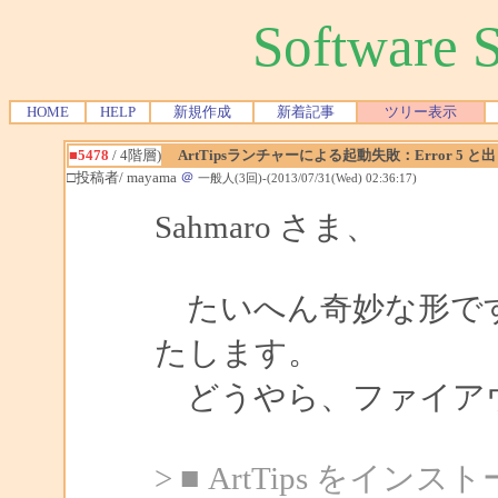
Software
HOME
HELP
新規作成
新着記事
ツリー表示
■5478
/ 4階層)
ArtTipsランチャーによる起動失敗：Error 5 と
□投稿者/ mayama
＠
一般人(3回)-(2013/07/31(Wed) 02:36:17)
Sahmaro さま、
たいへん奇妙な形です
たします。
どうやら、ファイアウ
> ■ ArtTips をイ