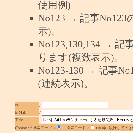
使用例)
No123 → 記事No
示)。
No123,130,134 →
ります(複数表示)。
No123-130 → 記
(連続表示)。
Name
/
E-Mail
/
Title
/
Comment/ 通常モード->
図表モード->
(適当に改行して下さい