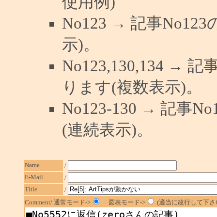
使用例)
No123 → 記事No
示)。
No123,130,134 →
ります(複数表示)。
No123-130 → 記
(連続表示)。
Name
/
E-Mail
/
Title
/
Comment/ 通常モード->
図表モード->
(適当に改行して下さい