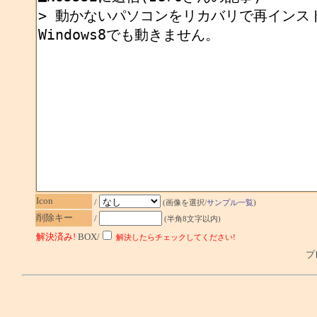
Icon
/
(画像を選択/
サンプル一覧
)
削除キー
/
(半角8文字以内)
解決済み!
BOX/
解決したらチェックしてください!
プレ