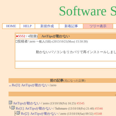
Software
HOME
HELP
新規作成
新着記事
ツリー表示
■5552
/ 4階層)
ArtTipsが動かない
□投稿者/ zero
一般人(5回)-(2013/10/21(Mon) 15:50:38)
動かないパソコンをリカバリで再インストールしましたが
前の記事
(元になった記事)
←Re[3]: ArtTipsが動かない
/zero
ArtTipsが動かない
/ zero
(13/10/18(Fri) 16:25)
#5545
└
Re[1]: ArtTipsが動かない
/ Sahmaro
(13/10/18(Fri) 21:40)
#5546
├
Re[2]: ArtTipsが動かない
/ zero
(13/10/19(Sat) 09:52)
#5548