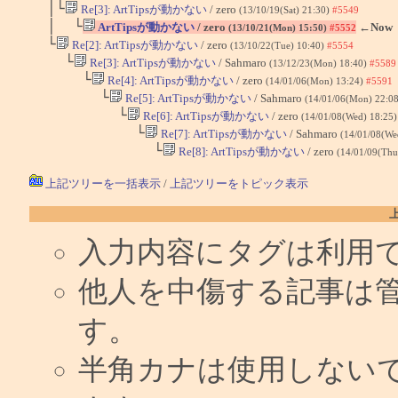
│└
Re[3]: ArtTipsが動かない
/ zero
(13/10/19(Sat) 21:30)
#5549
│ └
ArtTipsが動かない
/ zero
←Now
(13/10/21(Mon) 15:50)
#5552
└
Re[2]: ArtTipsが動かない
/ zero
(13/10/22(Tue) 10:40)
#5554
└
Re[3]: ArtTipsが動かない
/ Sahmaro
(13/12/23(Mon) 18:40)
#5589
└
Re[4]: ArtTipsが動かない
/ zero
(14/01/06(Mon) 13:24)
#5591
└
Re[5]: ArtTipsが動かない
/ Sahmaro
(14/01/06(Mon) 22:0
└
Re[6]: ArtTipsが動かない
/ zero
(14/01/08(Wed) 18:25
└
Re[7]: ArtTipsが動かない
/ Sahmaro
(14/01/08(We
└
Re[8]: ArtTipsが動かない
/ zero
(14/01/09(Thu
上記ツリーを一括表示
/
上記ツリーをトピック表示
入力内容にタグは利用
他人を中傷する記事は
す。
半角カナは使用しない