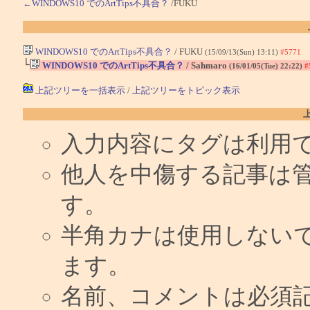
←WINDOWS10 でのArtTips不具合？
/FUKU
WINDOWS10 でのArtTips不具合？
/ FUKU
(15/09/13(Sun) 13:11)
#5771
└
WINDOWS10 でのArtTips不具合？
/ Sahmaro
(16/01/05(Tue) 22:22)
#
上記ツリーを一括表示
/
上記ツリーをトピック表示
入力内容にタグは利用
他人を中傷する記事は
す。
半角カナは使用しない
ます。
名前、コメントは必須