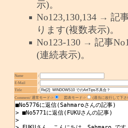
示)。
No123,130,134 →
ります(複数表示)。
No123-130 → 記
(連続表示)。
Name
/
E-Mail
/
Title
/
Comment/ 通常モード->
図表モード->
(適当に改行して下さい