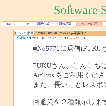
Software
HOME
HELP
新規作成
新着記事
ツリー表示
■5776
/ 1階層)
WINDOWS10 でのArtTips不具合？
□投稿者/ Sahmaro
一般人(2回)-(2016/01/05(Tue) 22:22:30)
■
No5771
に返信(FUKU
FUKUさん、こんにちは、
ArtTips をご利用
また、長いことレスポ
回避策を２種類示しま