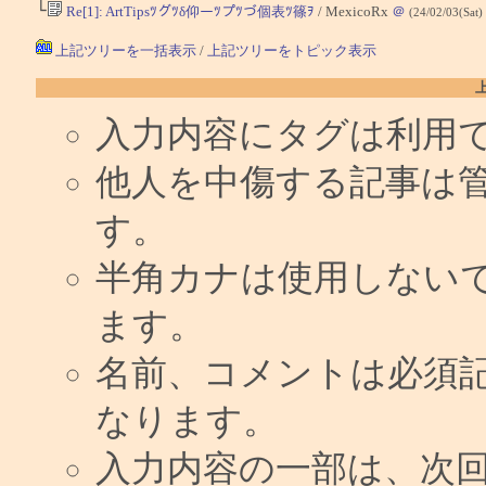
└
Re[1]: ArtTipsﾂグﾂδ仰ーﾂプﾂづ個表ﾂ篠ｦ
/ MexicoRx
＠
(24/02/03(Sat)
上記ツリーを一括表示
/
上記ツリーをトピック表示
入力内容にタグは利用
他人を中傷する記事は
す。
半角カナは使用しない
ます。
名前、コメントは必須
なります。
入力内容の一部は、次