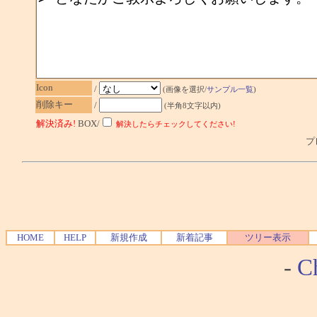
Icon
/
(画像を選択/
サンプル一覧
)
削除キー
/
(半角8文字以内)
解決済み!
BOX/
解決したらチェックしてください!
プレ
HOME
HELP
新規作成
新着記事
ツリー表示
-
Ch