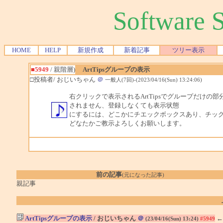
Software
HOME
HELP
新規作成
新着記事
ツリー表示
■5949
/ 親階層)
ArtTipsグループの表示
□投稿者/ おじいちゃん
＠
一般人(7回)-(2023/04/16(Sun) 13:24:06)
右クリックで表示されるArtTipsでグループだけの部
されません、登録しなくても表示状態
にするには、どこかにチエックボックスあり、チッ
どなたかご教示よろしくお願いします。
前の記事
(元になった記事)
親記事
ArtTipsグループの表示
/ おじいちゃん
＠
←
(23/04/16(Sun) 13:24)
#5949