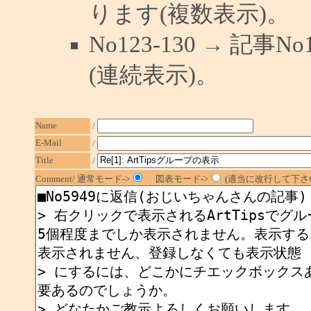
ります(複数表示)。
No123-130 → 記
(連続表示)。
Name
/
E-Mail
/
Title
/
Comment/ 通常モード->
図表モード->
(適当に改行して下さい