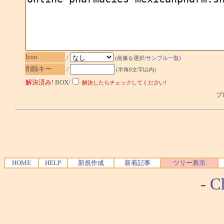
Icon
/
(画像を選択/
サンプル一覧
)
削除キー
/
(半角8文字以内)
解決済み!
BOX/
解決したらチェックしてください!
プレ
HOME
HELP
新規作成
新着記事
ツリー表示
-
Ch