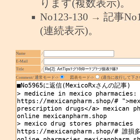
ります(複数表示)。
No123-130 → 記
(連続表示)。
Name
/
E-Mail
/
Title
/
Comment/ 通常モード->
図表モード->
(適当に改行して下さい