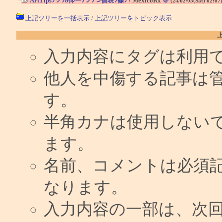
ArtTipsﾂグﾂδ仰ーﾂプﾂづ個表ﾂ篠ｦ
/ MexicoRx
＠
(24/02/03(Sat) 02:07
上記ツリーを一括表示
/
上記ツリーをトピック表示
入力内容にタグは利用
他人を中傷する記事は
す。
半角カナは使用しない
ます。
名前、コメントは必須
なります。
入力内容の一部は、次