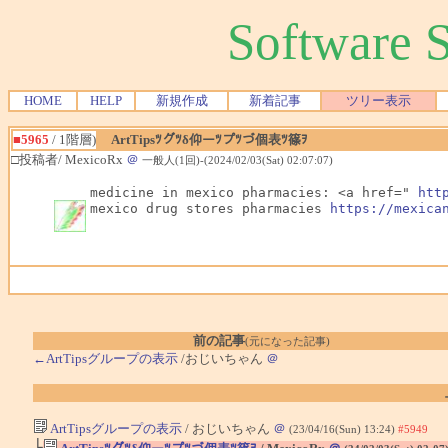
Software
HOME
HELP
新規作成
新着記事
ツリー表示
■5965
/ 1階層)
ArtTipsﾂグﾂδ仰ーﾂプﾂづ個表ﾂ篠ｦ
□投稿者/ MexicoRx
＠
一般人(1回)-(2024/02/03(Sat) 02:07:07)
medicine in mexico pharmacies: <a href=" 
htt
mexico drug stores pharmacies 
https://mexica
前の記事
(元になった記事)
←ArtTipsグループの表示
/おじいちゃん
＠
ArtTipsグループの表示
/ おじいちゃん
＠
(23/04/16(Sun) 13:24)
#5949
└