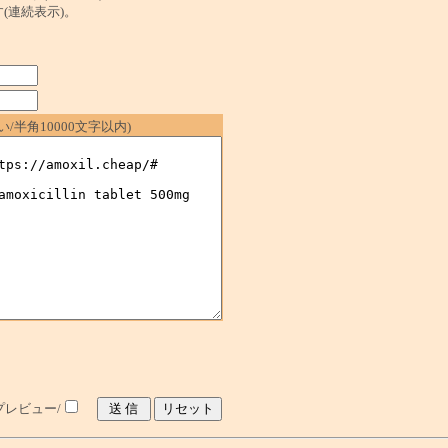
ます(連続表示)。
/半角10000文字以内)
レビュー/