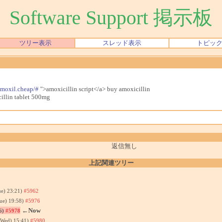
Software Support 掲示板
ツリー表示
スレッド表示
トピッ
amoxil.cheap/#
">amoxicillin script</a> buy amoxicillin
illin tablet 500mg
返信無し
上記関連ツリー
ue) 23:21)
#5962
ue) 19:58)
#5976
←Now
6)
#5978
(Wed) 15:41)
#5980