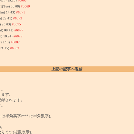
Mon) 19:15)
#6066
21(Tue) 06:08)
#6069
Thu) 14:43)
#6071
u) 22:41)
#6073
) 23:03)
#6075
ri) 09:41)
#6077
i) 10:24)
#6079
) 21:13)
#6082
 21:15)
#6083
上記の記事へ返信
。
す。
ります。
記録されます。
す。
は半角英字/*** は半角数字)。
)。
ンクになります(複数表示)。