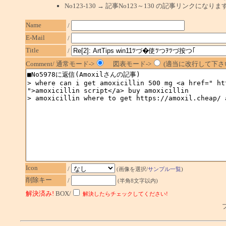
No123-130 → 記事No123～130 の記事リンクになり
Name
/
E-Mail
/
Title
/
Comment/ 通常モード->
図表モード->
(適当に改行して下さい
Icon
/
(画像を選択/
サンプル一覧
)
削除キー
/
(半角8文字以内)
解決済み!
BOX/
解決したらチェックしてください!
プ