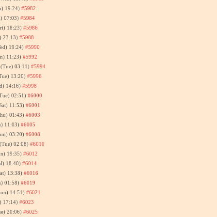
u) 19:24)
#5982
i) 07:03)
#5984
ri) 18:23)
#5986
) 23:13)
#5988
ed) 19:24)
#5990
n) 11:23)
#5992
2(Tue) 03:11)
#5994
Tue) 13:20)
#5996
d) 14:16)
#5998
Tue) 02:51)
#6000
Sat) 11:53)
#6001
Thu) 01:43)
#6003
u) 11:03)
#6005
Sun) 03:20)
#6008
(Tue) 02:08)
#6010
un) 19:35)
#6012
d) 18:40)
#6014
at) 13:38)
#6016
n) 01:58)
#6019
Sun) 14:51)
#6021
) 17:14)
#6023
ue) 20:06)
#6025