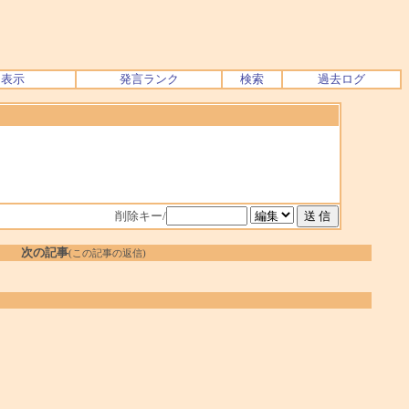
ク表示
発言ランク
検索
過去ログ
削除キー/
次の記事
(この記事の返信)