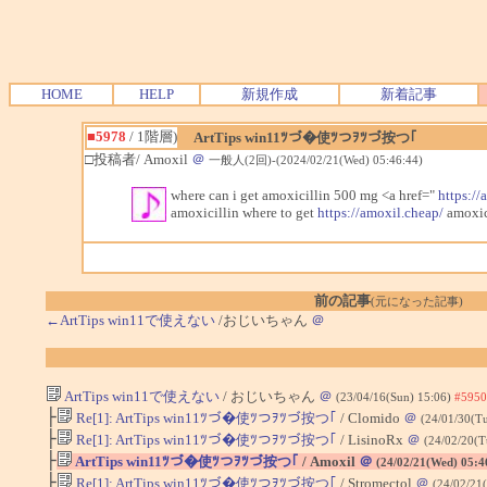
HOME
HELP
新規作成
新着記事
■5978
/ 1階層)
ArtTips win11ﾂづ�使ﾂつｦﾂづ按つ｢
□投稿者/ Amoxil
＠
一般人(2回)-(2024/02/21(Wed) 05:46:44)
where can i get amoxicillin 500 mg <a href="
https://
amoxicillin where to get
https://amoxil.cheap/
amoxic
前の記事
(元になった記事)
←ArtTips win11で使えない
/おじいちゃん
＠
ArtTips win11で使えない
/ おじいちゃん
＠
(23/04/16(Sun) 15:06)
#5950
├
Re[1]: ArtTips win11ﾂづ�使ﾂつｦﾂづ按つ｢
/ Clomido
＠
(24/01/30(T
├
Re[1]: ArtTips win11ﾂづ�使ﾂつｦﾂづ按つ｢
/ LisinoRx
＠
(24/02/20(T
├
ArtTips win11ﾂづ�使ﾂつｦﾂづ按つ｢
/ Amoxil
＠
(24/02/21(Wed) 05:4
├
Re[1]: ArtTips win11ﾂづ�使ﾂつｦﾂづ按つ｢
/ Stromectol
＠
(24/02/21