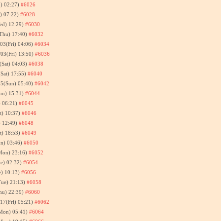
) 02:27)
#6026
) 07:22)
#6028
ed) 12:29)
#6030
Thu) 17:40)
#6032
/03(Fri) 04:06)
#6034
/03(Fri) 13:50)
#6036
(Sat) 04:03)
#6038
(Sat) 17:55)
#6040
05(Sun) 05:40)
#6042
un) 15:31)
#6044
) 06:21)
#6045
t) 10:37)
#6046
) 12:49)
#6048
t) 18:53)
#6049
un) 03:46)
#6050
Mon) 23:16)
#6052
e) 02:32)
#6054
e) 10:13)
#6056
Tue) 21:13)
#6058
hu) 22:39)
#6060
/17(Fri) 05:21)
#6062
Mon) 05:41)
#6064