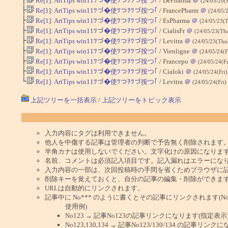
Re[1]: ArtTips win11ﾂづ�使ﾂつｦﾂづ按つ｢
/ DePharma
＠
(24/05/20(
├
Re[1]: ArtTips win11ﾂづ�使ﾂつｦﾂづ按つ｢
/ FrancePharm
＠
(24/05/
├
Re[1]: ArtTips win11ﾂづ�使ﾂつｦﾂづ按つ｢
/ EsPharma
＠
(24/05/23(
├
Re[1]: ArtTips win11ﾂづ�使ﾂつｦﾂづ按つ｢
/ CialisFr
＠
(24/05/23(Th
├
Re[1]: ArtTips win11ﾂづ�使ﾂつｦﾂづ按つ｢
/ Levitra
＠
(24/05/23(Thu
├
Re[1]: ArtTips win11ﾂづ�使ﾂつｦﾂづ按つ｢
/ Vienligne
＠
(24/05/24(F
├
Re[1]: ArtTips win11ﾂづ�使ﾂつｦﾂづ按つ｢
/ Francepo
＠
(24/05/24(Fr
├
Re[1]: ArtTips win11ﾂづ�使ﾂつｦﾂづ按つ｢
/ Cialoki
＠
(24/05/24(Fri
└
Re[1]: ArtTips win11ﾂづ�使ﾂつｦﾂづ按つ｢
/ Levitra
＠
(24/05/24(Fri)
上記ツリーを一括表示
/
上記ツリーをトピック表示
入力内容にタグは利用できません。
他人を中傷する記事は管理者の判断で予告無く削除されます
半角カナは使用しないでください。文字化けの原因になりま
名前、コメントは必須記入項目です。記入漏れはエラーにな
入力内容の一部は、次回投稿時の手間を省くためブラウザに
削除キーを覚えておくと、自分の記事の編集・削除ができま
URLは自動的にリンクされます。
記事中に No*** のように書くとその記事にリンクされます(No 
使用例)
No123 → 記事No123の記事リンクになります(指定表示
No123,130,134 → 記事No123/130/134 の記事リ