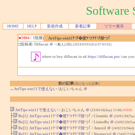
Softwar
HOME
HELP
新規作成
新着記事
ツリー表示
■5984
/ 1階層)
ArtTips win11ﾂづ�使ﾂつｦﾂづ按つ｢
□投稿者/ Diflucan
＠
一般人(2回)-(2024/03/01(Fri) 07:03:02)
where to buy diflucan in uk
https://diflucan.pro/
can you 
前の記事
(元になった記事)
←ArtTips win11で使えない
/おじいちゃん
＠
ArtTips win11で使えない
/ おじいちゃん
＠
(23/04/16(Sun) 15:06)
#5950
├
Re[1]: ArtTips win11ﾂづ�使ﾂつｦﾂづ按つ｢
/ Clomido
＠
(24/01/30(Tue
├
Re[1]: ArtTips win11ﾂづ�使ﾂつｦﾂづ按つ｢
/ LisinoRx
＠
(24/02/20(Tue
├
Re[1]: ArtTips win11ﾂづ�使ﾂつｦﾂづ按つ｢
/ Amoxil
＠
(24/02/21(Wed)
├
Re[1]: ArtTips win11ﾂづ�使ﾂつｦﾂづ按つ｢
/ Stromectol
＠
(24/02/21(W