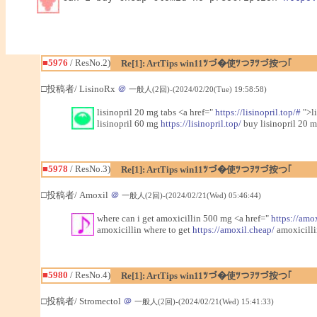
■5976
/ ResNo.2)
Re[1]: ArtTips win11ﾂづ�使ﾂつｦﾂづ按つ｢
□投稿者/ LisinoRx
＠
一般人(2回)-(2024/02/20(Tue) 19:58:58)
lisinopril 20 mg tabs <a href="
https://lisinopril.top/#
">li
lisinopril 60 mg
https://lisinopril.top/
buy lisinopril 20 m
■5978
/ ResNo.3)
Re[1]: ArtTips win11ﾂづ�使ﾂつｦﾂづ按つ｢
□投稿者/ Amoxil
＠
一般人(2回)-(2024/02/21(Wed) 05:46:44)
where can i get amoxicillin 500 mg <a href="
https://amo
amoxicillin where to get
https://amoxil.cheap/
amoxicilli
■5980
/ ResNo.4)
Re[1]: ArtTips win11ﾂづ�使ﾂつｦﾂづ按つ｢
□投稿者/ Stromectol
＠
一般人(2回)-(2024/02/21(Wed) 15:41:33)