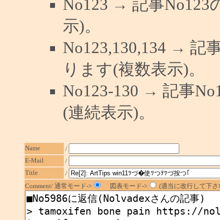
No123 → 記事No
示)。
No123,130,134 →
ります(複数表示)。
No123-130 → 記
(連続表示)。
Name
/
E-Mail
/
Title
/
Comment/ 通常モード->
図表モード->
(適当に改行して下さい