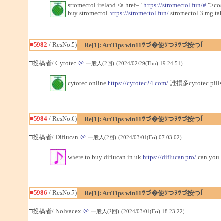
stromectol ireland <a href="
https://stromectol.fun/#
">cos
buy stromectol
https://stromectol.fun/
stromectol 3 mg tab
■5982
/ ResNo.5)
Re[1]: ArtTips win11ﾂづ�使ﾂつｦﾂづ按つ｢
□投稿者/ Cytotec
＠
一般人(2回)-(2024/02/29(Thu) 19:24:51)
cytotec online
https://cytotec24.com/
誰損多cytotec pills
■5984
/ ResNo.6)
Re[1]: ArtTips win11ﾂづ�使ﾂつｦﾂづ按つ｢
□投稿者/ Diflucan
＠
一般人(2回)-(2024/03/01(Fri) 07:03:02)
where to buy diflucan in uk
https://diflucan.pro/
can you 
■5986
/ ResNo.7)
Re[1]: ArtTips win11ﾂづ�使ﾂつｦﾂづ按つ｢
□投稿者/ Nolvadex
＠
一般人(2回)-(2024/03/01(Fri) 18:23:22)