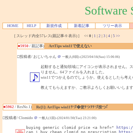
Softwar
HOME
HELP
新規作成
新着記事
ツリー表示
[ スレッド内全57レス(親記事-9 表示) ] <<
0
|
1
|
2
|
3
|
4
|
5
>>
■5950
/ 親記事)
ArtTips win11で使えない
□投稿者/ おじいちゃん
＠
一般人(8回)-(2023/04/16(Sun) 15:06:06)
起動すると通知領域にアイコンが表示されません。ス
りません。64ファイルを入れました。
win11でつかえるのでしょうか。使えるとしたら考
教えてもらえますか、ご教示よろしくお願いいしま
■5962
/ ResNo.1)
Re[1]: ArtTips win11ﾂづ�使ﾂつｦﾂづ按つ｢
□投稿者/ Clomido
＠
一般人(1回)-(2024/01/30(Tue) 23:21:00)
buying generic clomid price <a href=" 
https:/
can i buy cheap clomid no prescription 
https: