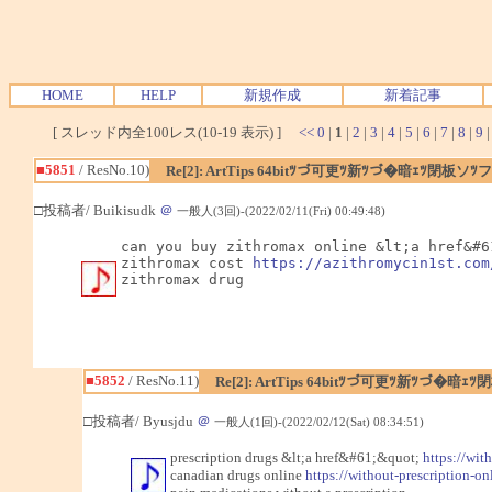
HOME
HELP
新規作成
新着記事
[ スレッド内全100レス(10-19 表示) ]
<<
0
|
1
|
2
|
3
|
4
|
5
|
6
|
7
|
8
|
9
■5851
/ ResNo.10)
Re[2]: ArtTips 64bitﾂづ可更ﾂ新ﾂづ�暗ｪﾂ閉板
□投稿者/ Buikisudk
＠
一般人(3回)-(2022/02/11(Fri) 00:49:48)
can you buy zithromax online &lt;a href&#6
zithromax cost 
https://azithromycin1st.com
zithromax drug
■5852
/ ResNo.11)
Re[2]: ArtTips 64bitﾂづ可更ﾂ新ﾂづ
□投稿者/ Byusjdu
＠
一般人(1回)-(2022/02/12(Sat) 08:34:51)
prescription drugs &lt;a href&#61;&quot;
https://wit
canadian drugs online
https://without-prescription-on