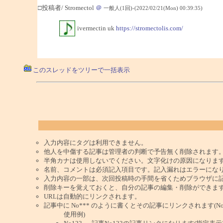
□投稿者/ Stromectol
＠
一般人(1回)-(2022/02/21(Mon) 00:39:35)
ivermectin uk
https://stromectolis.com/
このスレッドをツリーで一括表示
入力内容にタグは利用できません。
他人を中傷する記事は管理者の判断で予告無く削除されます
半角カナは使用しないでください。文字化けの原因になりま
名前、コメントは必須記入項目です。記入漏れはエラーにな
入力内容の一部は、次回投稿時の手間を省くためブラウザに
削除キーを覚えておくと、自分の記事の編集・削除ができま
URLは自動的にリンクされます。
記事中に No*** のように書くとその記事にリンクされます(No 
使用例)