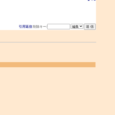
引用返信
削除キー/