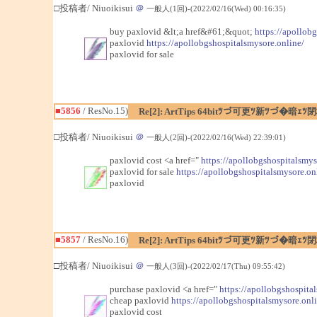
□投稿者/ Niuoikisui
＠
一般人(1回)-(2022/02/16(Wed) 00:16:35)
buy paxlovid &lt;a href&#61;&quot;
https://apollob
paxlovid
https://apollobgshospitalsmysore.online/
paxlovid for sale
■5856
/ ResNo.15)
Re[2]: ArtTips 64bitﾂづ可更ﾂ新ﾂづ
□投稿者/ Niuoikisui
＠
一般人(2回)-(2022/02/16(Wed) 22:39:01)
paxlovid cost <a href="
https://apollobgshospitalsmys
paxlovid for sale
https://apollobgshospitalsmysore.on
paxlovid
■5857
/ ResNo.16)
Re[2]: ArtTips 64bitﾂづ可更ﾂ新ﾂづ
□投稿者/ Niuoikisui
＠
一般人(3回)-(2022/02/17(Thu) 09:55:42)
purchase paxlovid <a href="
https://apollobgshospita
cheap paxlovid
https://apollobgshospitalsmysore.onli
paxlovid cost