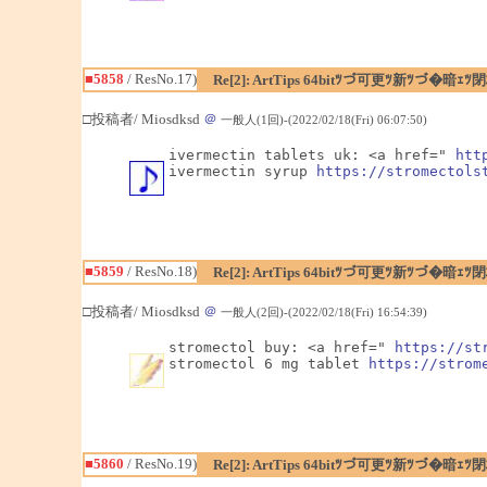
■5858
/ ResNo.17)
Re[2]: ArtTips 64bitﾂづ可更ﾂ新ﾂづ
□投稿者/ Miosdksd
＠
一般人(1回)-(2022/02/18(Fri) 06:07:50)
ivermectin tablets uk: <a href=" 
htt
ivermectin syrup 
https://stromectols
■5859
/ ResNo.18)
Re[2]: ArtTips 64bitﾂづ可更ﾂ新ﾂづ
□投稿者/ Miosdksd
＠
一般人(2回)-(2022/02/18(Fri) 16:54:39)
stromectol buy: <a href=" 
https://st
stromectol 6 mg tablet 
https://strom
■5860
/ ResNo.19)
Re[2]: ArtTips 64bitﾂづ可更ﾂ新ﾂづ