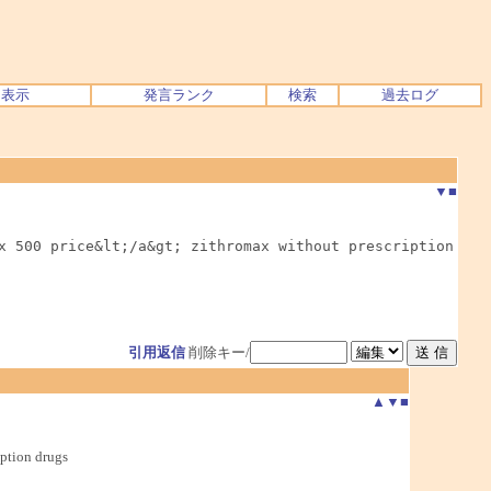
ク表示
発言ランク
検索
過去ログ
▼
■
x 500 price&lt;/a&gt; zithromax without prescription

引用返信
削除キー/
▲
▼
■
ption drugs