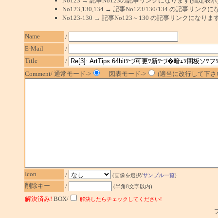
No123 → 記事No123の記事リンクになります(指定表示
No123,130,134 → 記事No123/130/134 の記事リ
No123-130 → 記事No123～130 の記事リンクになり
Name
/
E-Mail
/
Title
/
Comment/ 通常モード->
図表モード->
(適当に改行して下さい
Icon
/
(画像を選択/
サンプル一覧
)
削除キー
/
(半角8文字以内)
解決済み!
BOX/
解決したらチェックしてください!
プ