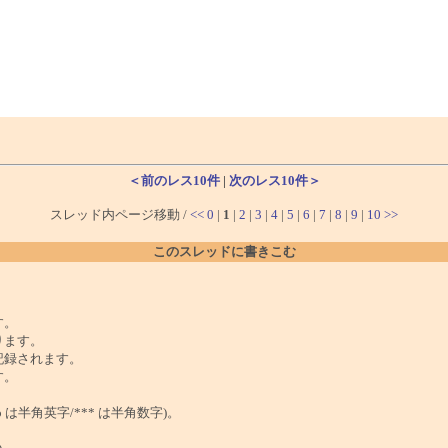
＜前のレス10件
|
次のレス10件＞
スレッド内ページ移動 /
<<
0
|
1
|
2
|
3
|
4
|
5
|
6
|
7
|
8
|
9
|
10
>>
このスレッドに書きこむ
。
す。
ります。
記録されます。
す。
は半角英字/*** は半角数字)。