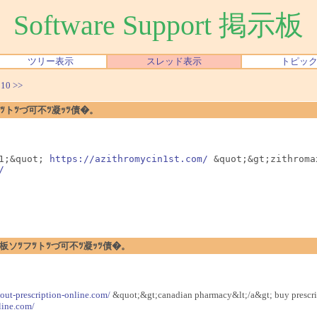
Software Support 掲示板
ツリー表示
スレッド表示
トピッ
|
10
>>
ソﾂフﾂトﾂづ可不ﾂ凝ｯﾂ債�。
1;&quot; 
https://azithromycin1st.com/
 &quot;&gt;zithroma
/
�暗ｪﾂ閉板ソﾂフﾂトﾂづ可不ﾂ凝ｯﾂ債�。
hout-prescription-online.com/
&quot;&gt;canadian pharmacy&lt;/a&gt; buy prescri
line.com/