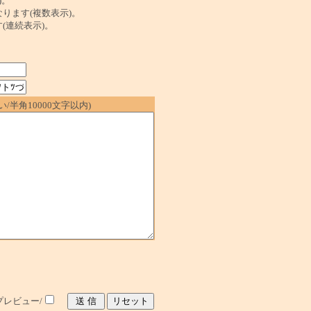
)。
ンクになります(複数表示)。
ます(連続表示)。
/半角10000文字以内)
レビュー/