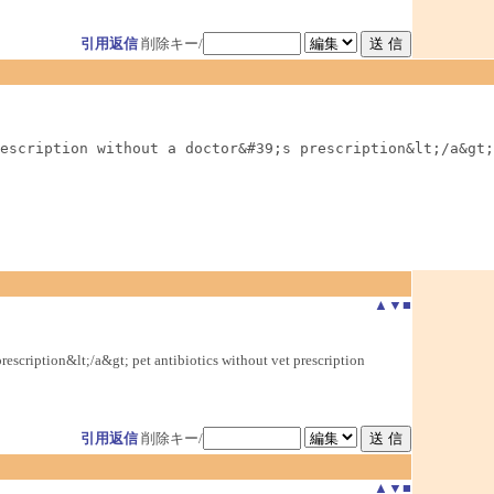
引用返信
削除キー/
escription without a doctor&#39;s prescription&lt;/a&gt;
▲
▼
■
scription&lt;/a&gt; pet antibiotics without vet prescription
引用返信
削除キー/
▲
▼
■