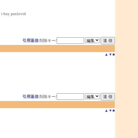
 i buy paxlovid
引用返信
削除キー/
▲
▼
■
引用返信
削除キー/
▲
▼
■