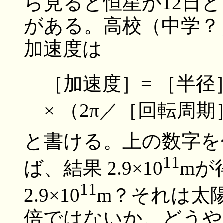
ら見ると恒星が12日
がある。高校（中学？
加速度は
［加速度］= ［半径
× （2π／［回転周期
と書ける。上の数字を
11
ば、結果 2.9×10
mが
11
2.9×10
m？それは太
倍ではないか。どうや