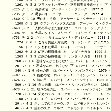
　1261 カ 5 2 プラネットハザード－惑星探査員帰還せず－ 下 ジ
☆225 ク 1 1 海底牧場  アーサー・Ｃ・クラーク  1977 2 

☆235 ク 1 2 渇きの海  アーサー・Ｃ・クラーク  1977 4 

☆560 ク 1 10 天の向こう側  アーサー・Ｃ・クラーク  1984 6 
　1208 ク 1 29 グランドバンクスの幻影  アーサー・Ｃ・クラーク 
☆643 シ 2 1 人間の手がまだ触れない  ロバート・シェクリイ  19
☆396 テ 1 4 火星のタイム・スリップ  フィリップ・Ｋ・ディック  
☆753 テ 2 2 ノヴァ  サミュエル・Ｒ・ディレイニー  1988 1 
　1224 テ 6 1 こちら異星人対策局  ゴードン・Ｒ・ディクスン  1
　1156 ト 2 1 失われた世界－ロスト・ワールド－  アーサー・コナ
　1262 ナ 3 2 幻惑の極微機械 上 リンダ・ナガタ  1999 2 

　1263 ナ 3 3 幻惑の極微機械 下 リンダ・ナガタ  1999 2 

　260 ハ 1 6 悪徳なんかこわくない 上 ロバート・Ａ・ハインライン
　261 ハ 1 7 悪徳なんかこわくない 下 ロバート・Ａ・ハインライン
　340 ハ 1 9 栄光の道  ロバート・Ａ・ハインライン  1979 4 
☆487 ハ 1 13 輪廻の蛇  ロバート・Ａ・ハインライン  1982
☆624 ハ 1 15 時の門  ロバート・Ａ・ハインライン  1985 
　509 ハ 1 16 自由未来  ロバート・Ａ・ハインライン  1983 3
☆673 ハ 1 21 地球の緑の丘  ロバート・Ａ・ハインライン  198
　720 ハ 1 24 栄光のスペース・アカデミー  ロバート・Ａ・ハイン
　1108 ハ 1 31 ヨブ  ロバート・Ａ・ハインライン  1995 7 

　29 ハ 4 2 さいはてのスターウルフ  エドモンド・ハミルトン  
　46 ハ 4 3 望郷のスターウルフ  エドモンド・ハミルトン  19