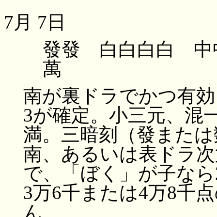
7月 7日
發發 白白白白 中
萬
南が裏ドラでかつ有効
3が確定。小三元、混
満。三暗刻（發または
南、あるいは表ドラ次
で、「ぼく」が子なら
3万6千または4万8千
ん