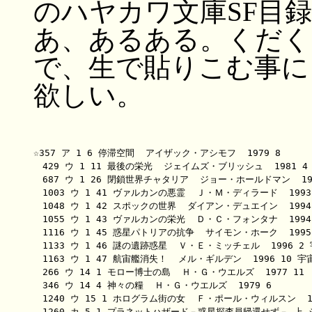
のハヤカワ文庫SF目
あ、あるある。くだく
で、生で貼りこむ事に
欲しい。
☆357 ア 1 6 停滞空間  アイザック・アシモフ  1979 8 

　429 ウ 1 11 最後の栄光  ジェイムズ・ブリッシュ  1981 4
　687 ウ 1 26 閉鎖世界チャタリア  ジョー・ホールドマン  198
　1003 ウ 1 41 ヴァルカンの悪霊  Ｊ・Ｍ・ディラード  1993
　1048 ウ 1 42 スポックの世界  ダイアン・デュエイン  1994
　1055 ウ 1 43 ヴァルカンの栄光  Ｄ・Ｃ・フォンタナ  1994
　1116 ウ 1 45 惑星パトリアの抗争  サイモン・ホーク  1995
　1133 ウ 1 46 謎の遺跡惑星  Ｖ・Ｅ・ミッチェル  1996 2
　1163 ウ 1 47 航宙艦消失！  メル・ギルデン  1996 10 宇
　266 ウ 14 1 モロー博士の島  Ｈ・Ｇ・ウエルズ  1977 11 

　346 ウ 14 4 神々の糧  Ｈ・Ｇ・ウエルズ  1979 6 

　1240 ウ 15 1 ホログラム街の女  Ｆ・ポール・ウィルスン  199
　1260 カ 5 1 プラネットハザード－惑星探査員帰還せず－ 上 ジ