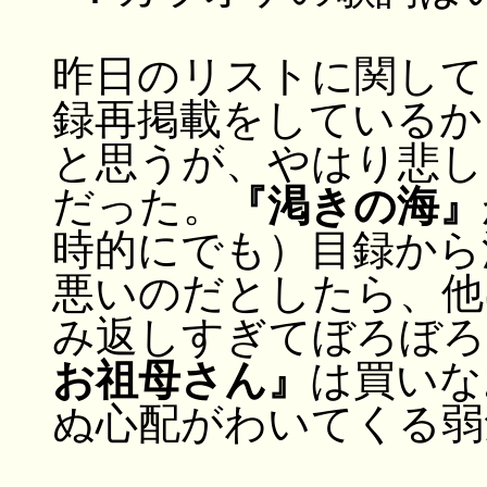
昨日のリストに関して
録再掲載をしているか
と思うが、やはり悲し
だった。
『渇きの海』
時的にでも）目録から
悪いのだとしたら、他
み返しすぎてぼろぼろ
お祖母さん』
は買いな
ぬ心配がわいてくる弱