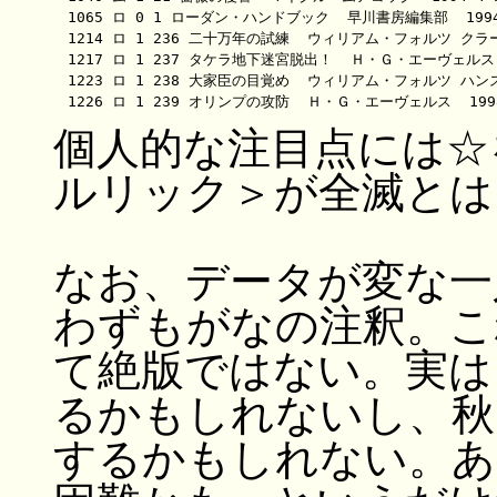
　1065 ロ 0 1 ローダン・ハンドブック  早川書房編集部  199
　1214 ロ 1 236 二十万年の試練  ウィリアム・フォルツ クラー
　1217 ロ 1 237 タケラ地下迷宮脱出！  Ｈ・Ｇ・エーヴェルス
　1223 ロ 1 238 大家臣の目覚め  ウィリアム・フォルツ ハンス
個人的な注目点には☆
ルリック＞が全滅とは
なお、データが変な一
わずもがなの注釈。こ
て絶版ではない。実は
るかもしれないし、秋
するかもしれない。あ