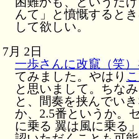
困難かも、というだけ
んて」と憤慨するとき
して欲しい。
7月 2日
一歩さんに改竄（笑）
てみました。やはり
こ
と思いまして。ちなみ
と、間奏を挟んでいき
か、2.5番というか
に乗る 翼は風に乗る
認いただくことも可能