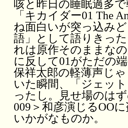
咳と昨日の睡眠過多で
「キカイダー01 The A
ね面白いが突っ込みど
語」として語りきった
れは原作そのままなの
に反して01がただの
保祥太郎の軽薄声じゃ
いた瞬間、「ジェット
ったし。見せ場のはず
009＞和彦演じるO
いかがなものか。