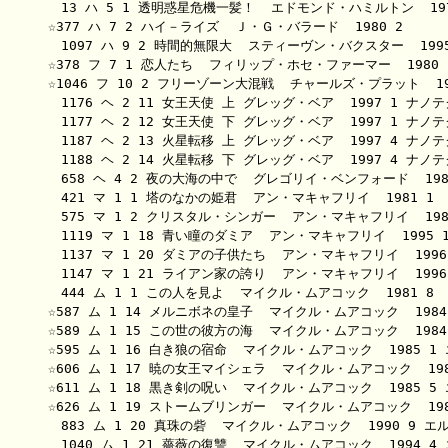
　13 ハ 5 1 透明惑星危機一髪！  エドモンド・ハミルトン  19
☆377 ハ 7 2 ハイ－ライズ  Ｊ・Ｇ・バラード  1980 2 

　1097 ハ 9 2 時間的無限大  スティーヴン・バクスター  1995
☆378 フ 7 1 恋人たち  フィリップ・ホセ・ファーマー  1980 2
☆1046 フ 10 2 フリーゾーン大混戦  チャールズ・プラット  199
　1176 ヘ 2 11 女王天使 上 グレッグ・ベア  1997 1 ナノ
　1177 ヘ 2 12 女王天使 下 グレッグ・ベア  1997 1 ナノ
　1187 ヘ 2 13 火星転移 上 グレッグ・ベア  1997 4 ナノ
　1188 ヘ 2 14 火星転移 下 グレッグ・ベア  1997 4 ナノ
　658 ヘ 4 2 夜の大海の中で  グレゴリイ・ベンフォード  19
　421 マ 1 1 塔のなかの姫君  アン・マキャフリイ  1981 1 

　575 マ 1 2 クリスタル・シンガー  アン・マキャフリイ  198
　1119 マ 1 18 青い瞳のダミア  アン・マキャフリイ  1995 
　1137 マ 1 20 ダミアの子供たち  アン・マキャフリイ  1996
　1147 マ 1 21 ライアン家の誇り  アン・マキャフリイ  1996
　444 ム 1 1 この人を見よ  マイクル・ムアコック  1981 8 

☆587 ム 1 14 メルニボネの皇子  マイクル・ムアコック  198
☆589 ム 1 15 この世の彼方の海  マイクル・ムアコック  198
☆595 ム 1 16 白き狼の宿命  マイクル・ムアコック  1985 
☆606 ム 1 17 暁の女王マイシェラ  マイクル・ムアコック  19
☆611 ム 1 18 黒き剣の呪い  マイクル・ムアコック  1985 
☆626 ム 1 19 ストームブリンガー  マイクル・ムアコック  19
　883 ム 1 20 真珠の砦  マイクル・ムアコック  1990 9 
　1040 ム 1 21 薔薇の復讐  マイクル・ムアコック  1994 