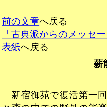
前の文章
へ戻る
「古典派からのメッセー
表紙
へ戻る
薪
新宿御苑で復活第一回