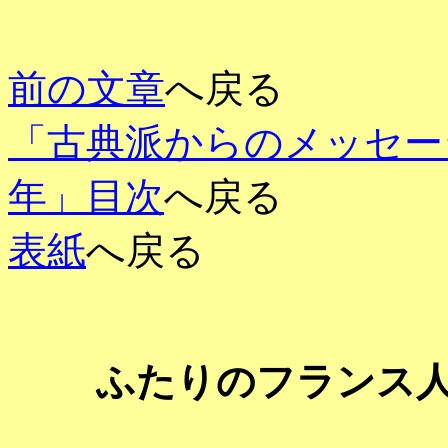
前の文章
へ戻る
「古典派からのメッセー
年」目次
へ戻る
表紙
へ戻る
ふたりのフランス