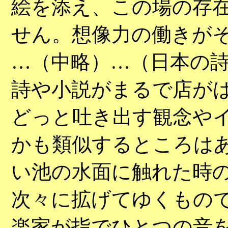
絵を添え、この場の存
せん。想像力の働きが
…（中略）…（日本の
詩や小説がまるで店が
どっと吐き出す観念や
かも類似するところは
い池の水面に触れた時
次々に拡げてゆくもの
楽家が指でひとつの音