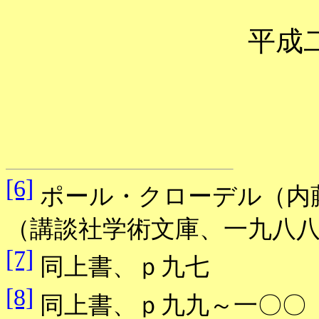
平成
[6]
ポール・クローデル（内
（講談社学術文庫、一九八
[7]
同上書、ｐ九七
[8]
同上書、ｐ九九～一〇〇