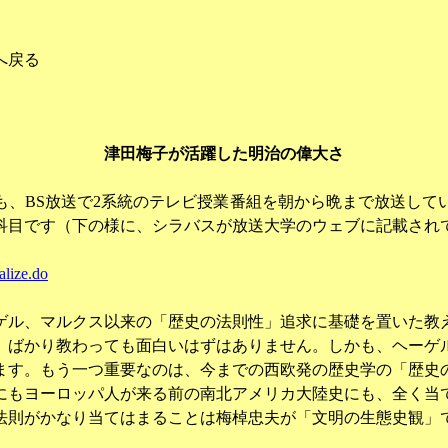
へ戻る
津田梅子が活躍した明治の偉大さ
も、
BS
放送で
2
系統のテレビ授業番組を朝から晩まで放送して
科目です（下の様に、シラバスが放送大学のウェブに記載され
alize.do
ゲル、マルクス以来の「歴史の法則性」追求に基礎を置いた教
」ばかり教わっても面白いはずはありません。しかも、ヘーゲ
ます。もう一つ重要なのは、今までの西欧発の歴史学の「歴史
にもヨーロッパ人が来る前の南北アメリカ大陸史にも、全く当
法則がかなり当てはまることは梅棹忠夫が「文明の生態史観」