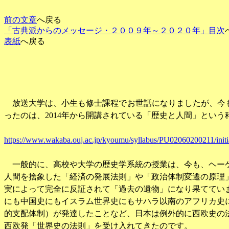
前の文章
へ戻る
「古典派からのメッセージ・２００９年～２０２０年」目次
表紙
へ戻る
放送大学は、小生も修士課程でお世話になりましたが、今
ったのは、
2014
年から開講されている「歴史と人間」という
https://www.wakaba.ouj.ac.jp/kyoumu/syllabus/PU02060200211/initi
一般的に、高校や大学の歴史学系統の授業は、今も、ヘー
人間を捨象した「経済の発展法則」や「政治体制変遷の原理
実によって完全に反証されて「過去の遺物」になり果ててい
にも中国史にもイスラム世界史にもサハラ以南のアフリカ史
的支配体制）が発達したことなど、日本は例外的に西欧史の
西欧発「世界史の法則」を受け入れてきたのです。