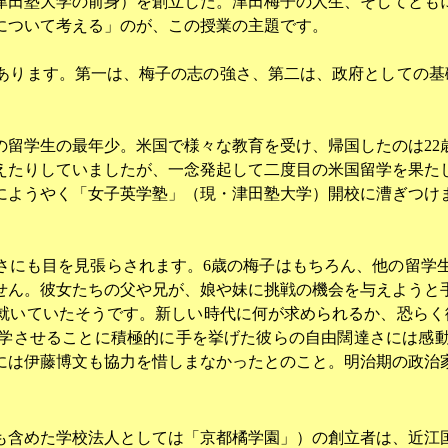
津田塾大学の前身）を創立した。津田梅子の人生、そしてとも
について考える」のが、この授業の主題です。
あります。第一は、梅子の志の強さ、第二は、政府としての基
の留学生の最年少。米国で様々な教育を受け、帰国したのは
22
えたりしていましたが、一念発起して二度目の米国留学を果た
にようやく「女子英学塾」（現・津田塾大学）開校に漕ぎつけ
さにも目を見張らされます。
6
歳の梅子はもちろん、他の留学
せん。彼女たちの父や兄が、娘や妹に挑戦の機会を与えようと
就いていたそうです。新しい時代に何が求められるか、恐らく
学させることに積極的に手を挙げた彼らの自由闊達さには感
には伊藤博文も協力を惜しまなかったとのこと。明治期の政治
も含めた学校法人としては「京都橘学園」）の創立者は、近江