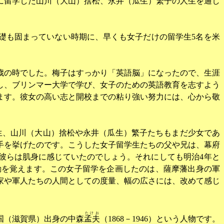
に留学した山川（大山）捨松、永井（瓜生）繁子の人生を通し
礎も固まっていない時期に、早くも女子だけの留学生
5
名を米
歳の時でした。梅子はすっかり「英語脳」になったので、生涯
し、ブリンマー大学で学び、女子のための英語教育を志すよう
ます。彼女の高い志と開校までの粘り強い努力には、心から敬
生、山川（大山）捨松や永井（瓜生）繁子たちもまだ少女であ
手を挙げたのです。こうした女子留学生たちの父や兄は、幕府
彼らは肌身に感じていたのでしょう。それにしても明治
4
年と
動を覚えます。この女子留学を企画したのは、薩摩藩出身の軍
家や軍人たちの人間としての度量、幅の広さには、改めて感じ
たけお
国（滋賀県）出身の中森
孟夫
（
1868
－
1946
）という人物です。