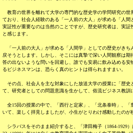
教育の世界を離れて大学の専門的な歴史学の学問研究の世
ており、社会人経験のある「一人前の大人」が求める「人間
実証性が重要なのは当然のことですが、歴史研究者は、実証
と感じます。
「一人前の大人」が求める「人間学」としての歴史がきち
戻そうとします。しかし、そこには真摯で深い人間観察は期
答の出ないような問いを回避し、誰でも安易に飲み込める安
るビジネスマンは、恐らく真のヒントは得られますまい。
その点、社会人を主な対象にした放送大学の授業に「歴史と
て、研究者としての問題意識を生かして、俗流ビジネス教訓
全
15
回の授業の中で、「西行と定家」、「北条泰時」、「
いて、楽しく拝見しましたが、小生がとりわけ感動したのが
シラバスをそのまま紹介すると、「津田梅子（
1864-1929
）