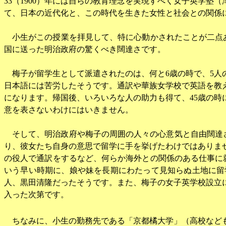
33
（
1900
）年には自らの教育理念を実現すべく女子英学塾（
て、日本の近代化と、この時代を生きた女性と社会との関係
小生がこの授業を拝見して、特に心動かされたことが二点
国に送った明治政府の驚くべき闊達さです。
梅子が留学生として派遣されたのは、何と
6
歳の時で、
5
人
日本語には苦労したそうです。通訳や華族女学校で英語を教
になります。帰国後、いろいろな人の助力も得て、
45
歳の時
意を表さないわけにはいきません。
そして、明治政府や梅子の周囲の人々の心意気と自由闊達
り、彼女たち自身の意思で留学に手を挙げたわけではありま
の役人で通訳をするなど、何らか海外との関係のある仕事に
いう早い時期に、娘や妹を長期にわたって見知らぬ土地に留
人、黒田清隆だったそうです。また、梅子の女子英学校設立
入った次第です。
ちなみに、小生の勤務先である「京都橘大学」（高校など