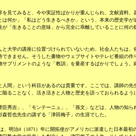
界を見てみると、今や実証性ばかりが重んじられ、文献資料、
とは何か」「私はどう生きるべきか」という、本来の歴史学が
性が「生きることの意味」から完全に乖離していることに何の
んと大学の講座に位置づけられていないため、社会人たちは、
待できません。そうした書物やウェブサイトやテレビ番組の作
物サプリメントのような「教訓」を量産するばかりでしょう。
人間」という科目があるのは貴重です。ここでは、講師の先
に陥ることなく、活き活きと人物と歴史を語っておられるよう
豊臣秀吉」、「モンテーニュ」、「孫文」などは、人物の知ら
杉森哲也先生の講ずる「津田梅子」の生涯でした。
は、明治
4
（
1871
）年に開拓使がアメリカに派遣した日本最初