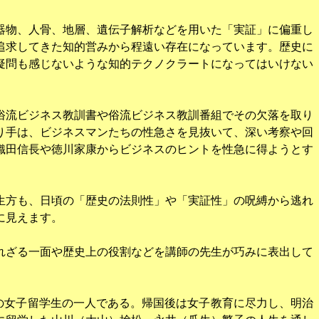
器物、人骨、地層、遺伝子解析などを用いた「実証」に偏重し
追求してきた知的営みから程遠い存在になっています。歴史に
疑問も感じないような知的テクノクラートになってはいけない
俗流ビジネス教訓書や俗流ビジネス教訓番組でその欠落を取り
り手は、ビジネスマンたちの性急さを見抜いて、深い考察や回
織田信長や徳川家康からビジネスのヒントを性急に得ようとす
生方も、日頃の「歴史の法則性」や「実証性」の呪縛から逃れ
に見えます。
れざる一面や歴史上の役割などを講師の先生が巧みに表出して
の女子留学生の一人である。帰国後は女子教育に尽力し、明治