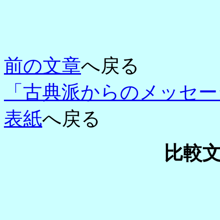
前の文章
へ戻る
「古典派からのメッセー
表紙
へ戻る
比較