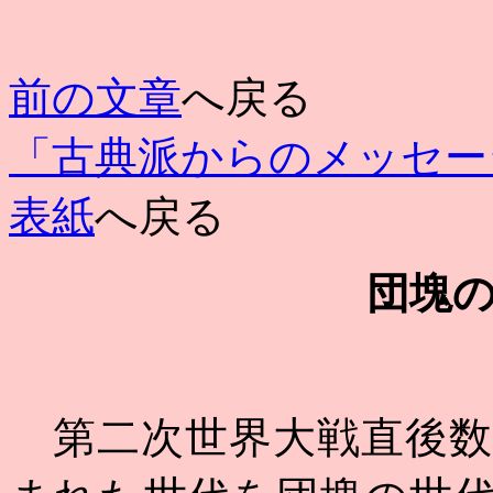
前の文章
へ戻る
「古典派からのメッセー
表紙
へ戻る
団塊
第二次世界大戦直後数