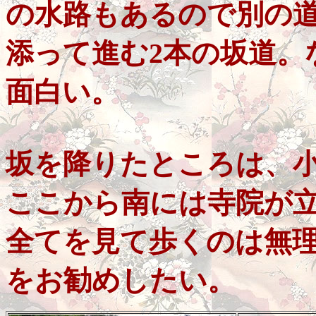
の水路もあるので別の
添って進む2本の坂道。
面白い。
坂を降りたところは、
ここから南には寺院が
全てを見て歩くのは無
をお勧めしたい。