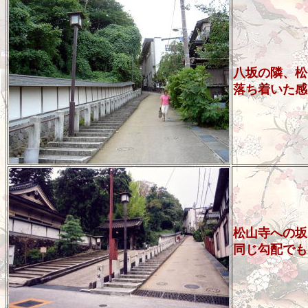
八坂の隣、松
落ち着いた感
松山寺への坂
同じ勾配でも