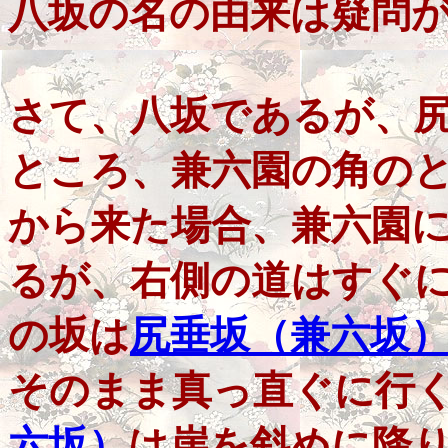
八坂の名の由来は疑問
さて、八坂であるが、尻
ところ、兼六園の角の
から来た場合、兼六園
るが、右側の道はすぐ
の坂は
尻垂坂（兼六坂
そのまま真っ直ぐに行
六坂）
は崖を斜めに降