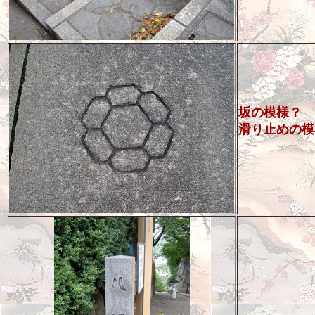
坂の模様？
滑り止めの模