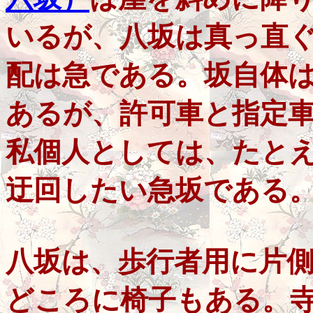
いるが、八坂は真っ直
配は急である。坂自体
あるが、許可車と指定
私個人としては、たと
迂回したい急坂である
八坂は、歩行者用に片
どころに椅子もある。