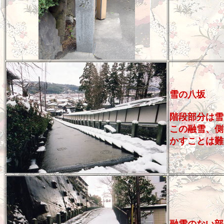
雪の八坂
階段部分は雪
この融雪、側
かすことは難