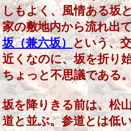
しもよく、風情ある坂
家の敷地内から流れ出
坂（兼六坂）
という、
近くなのに、坂を折り
ちょっと不思議である
坂を降りきる前は、松
道と並ぶ。参道とは低