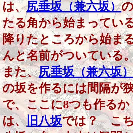
は、
尻垂坂（兼六坂）
たる角から始まってい
降りたところから始ま
んと名前がついている
また、
尻垂坂（兼六坂
の坂を作るには間隔が
で、ここに8つも作るか
は、
旧八坂
では？ こ