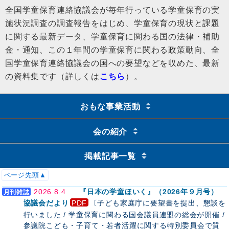
全国学童保育連絡協議会が毎年行っている学童保育の実
施状況調査の調査報告をはじめ、学童保育の現状と課題
に関する最新データ、学童保育に関わる国の法律・補助
金・通知、この１年間の学童保育に関わる政策動向、全
国学童保育連絡協議会の国への要望などを収めた、最新
の資料集です（詳しくは
こちら
）。
おもな事業活動
会の紹介
掲載記事一覧
ページ先頭▲
2026.8.4
『日本の学童ほいく』（2026年９月号）
協議会だより
〔子ども家庭庁に要望書を提出、懇談を
行いました / 学童保育に関わる国会議員連盟の総会が開催 /
参議院こども・子育て・若者活躍に関する特別委員会で質