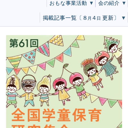
おもな事業活動
会の紹介
掲載記事一覧〔
８
４
更新〕
月
日