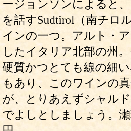
ージョンソンによると、
を話すSudtirol（南
インの一つ。アルト・ア
したイタリア北部の州。
硬質かつとても線の細い
もあり、このワインの真
が、とりあえずシャルド
でよしとしましょう。瀬璃
円。