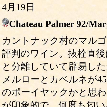
4月19日
Chateau Palmer 92/Ma
カントナック村のマルゴ
評判のワイン。抜栓直後
と分離していて辟易した
メルローとカベルネが45
のポーイヤックかと思わ
が印象的で、何度も匂い