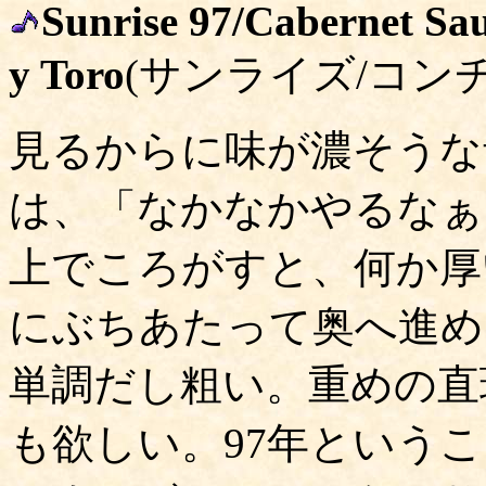
Sunrise 97/Cabernet Sa
y Toro
(サンライズ/コン
見るからに味が濃そうな
は、「なかなかやるなぁ
上でころがすと、何か厚
にぶちあたって奥へ進め
単調だし粗い。重めの直
も欲しい。97年という