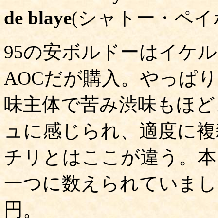
de blaye
(シャトー・ペイ
95の安ボルドーはイケ
AOCだが購入。やっぱ
味主体で苦み渋味もほど
ュに感じられ、適度に複
チリとはここが違う。本
一つに数えられていました
円。