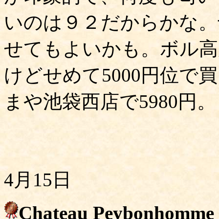
いのは９２だからかな。
せてもよいかも。ボル高騰
けどせめて5000円位
まや池袋西店で5980円。
4月15日
Chateau Peybonhomme Le