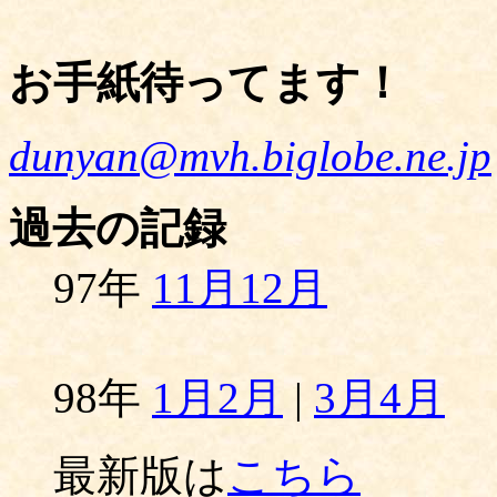
お手紙待ってます！
dunyan@mvh.biglobe.ne.jp
過去の記録
97年
11月12月
98年
1月2月
|
3月4月
最新版は
こちら