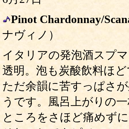
Pinot Chardonnay/Scan
ナヴィノ）
イタリアの発泡酒スプマ
透明。泡も炭酸飲料ほど
ただ余韻に苦すっぱさが
うです。風呂上がりの一
ところをさほど痛めずに