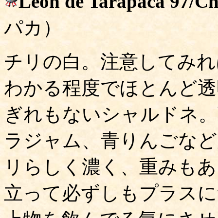
Leon de Tarapaca 97/C
パカ）
チリの白。注意してみれ
わかる程度でほとんど透
ぎれもないシャルドネ。
ラジャム、青りんごなど
リらしく濃く、重みもあ
立って必ずしもプラスに