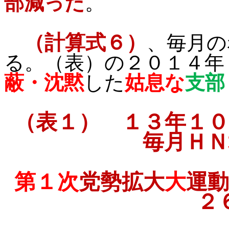
部減った
。
（計算式６）
、毎月の
る。（表）の２０１４年
蔽・沈黙
した
姑息な
支部
（表１） １３年１０
毎月ＨＮ
第１次
党勢拡大
大
運動
２