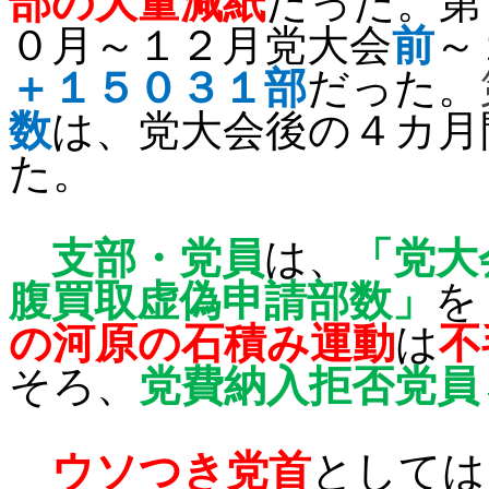
部の大量減紙
だった。第
０月～１２月党大会
前
～
＋１５０３１部
だった。
数
は、党大会後の４カ月
た。
支部・党員
は、
「党大
腹買取虚偽申請部数」
を
の河原の石積み運動
は
不
そろ、
党費納入拒否党員
ウソつき党首
としては