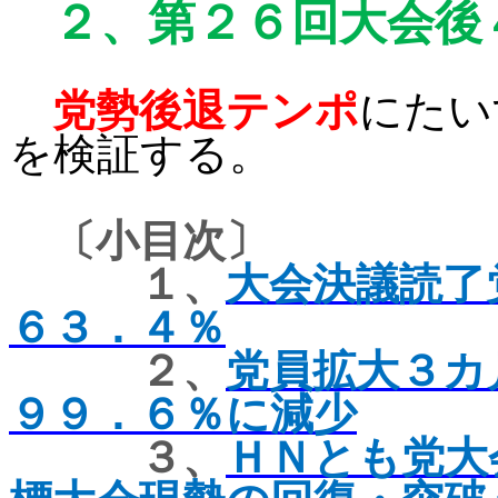
２、
第２６回大会後
党勢後退テンポ
にたい
を検証する。
〔小目次〕
１、
大会決議読了
６３．４％
２、
党員拡大３カ
９９．６％に減少
３、
ＨＮとも党大