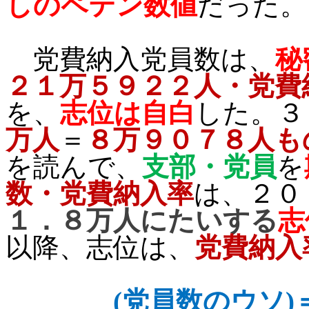
しのペテン数値
だった。
党費納入党員数は、
秘
２１万５９２２人・党費
を、
志位は自白
した。３
万人
＝
８万９０７８人も
を読んで、
支部・党員
を
数・党費納入率
は、２０
１．８万人にたいする
志
以降、志位は、
党費納入
(
党員数のウソ)