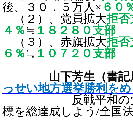
後、３０．５万人×
６０
（２）、党員拡大
拒否
４％
≒
１８２８０支部
（３）、赤旗拡大
拒否
６％
≒
１０７２０支部
山下芳生（書記
っせい地方選挙勝利をめ
反戦平和の党の存
標を総達成しよう
/
全国