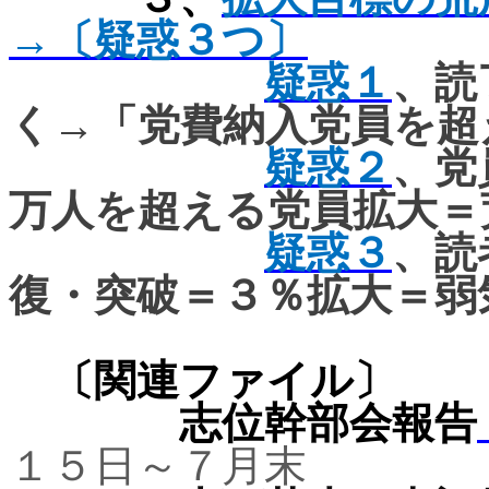
→〔疑惑３つ〕
疑惑１
、読
く→「
党費納入党員を超
疑惑２
、党
万人を超える党員拡大＝
疑惑３
、読
復・突破＝３％拡大＝
弱
〔関連ファ
志位幹部会報告
１５日～７月末