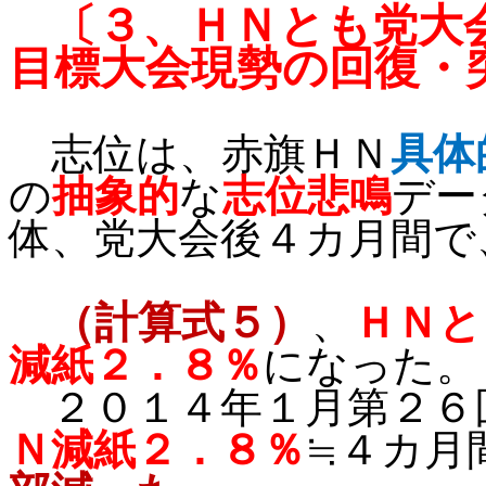
〔３、
ＨＮとも党大
目標大会現勢の回復・
志位は、赤旗ＨＮ
具体
の
抽象的
な
志位悲鳴
デー
体、党大会後４カ月間で
（計算式５）
、
ＨＮと
減紙２．８％
になった。
２０１４年１月第２６回
Ｎ減紙２．８％
≒４カ月