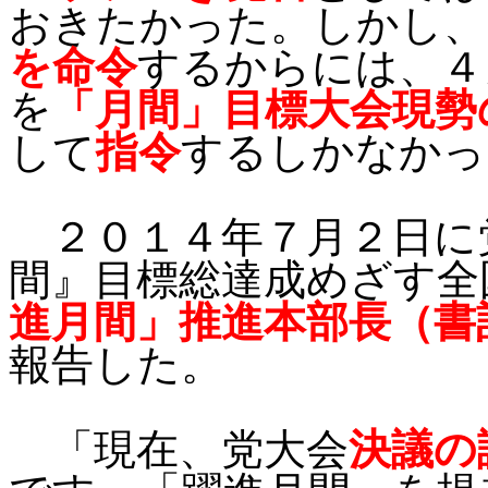
おきたかった。しかし、
を命令
するからには、４
を
「月間」目標大会現勢
して
指令
するしかなかっ
２０１４年７月
２日に
間』目標総達成めざす全
進月間」推進本部長（書
報告した。
「
現在、党大会
決議の