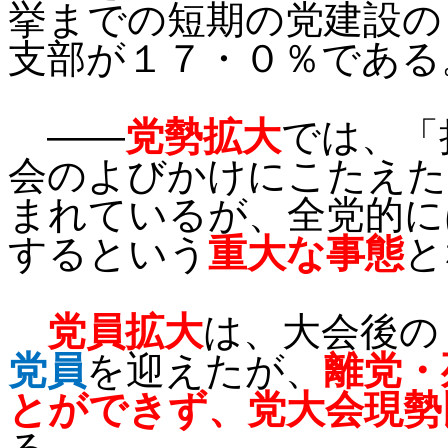
挙までの短期の党建設の
支部が１７・０％である
――
党勢拡大
では、「
会のよびかけにこたえた
まれているが、全党的に
するという
重大な事態
と
党員拡大
は、大会後の
党員
を迎えたが、
離党・
とができず、党大会現勢