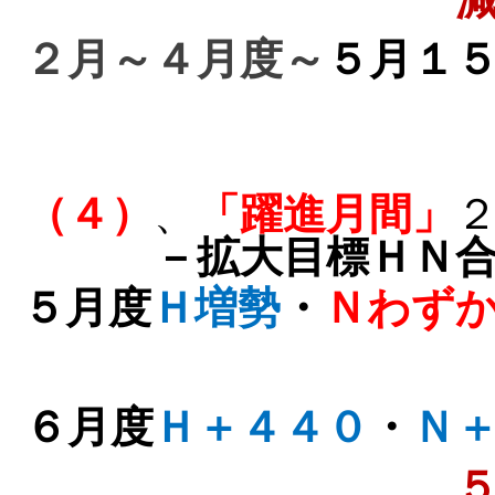
２月～
４月度～
５月１
（４）
、
「躍進月間」
－拡大目標ＨＮ
５月度
Ｈ増勢
・
Ｎわず
６月度
Ｈ＋４４０
・
Ｎ