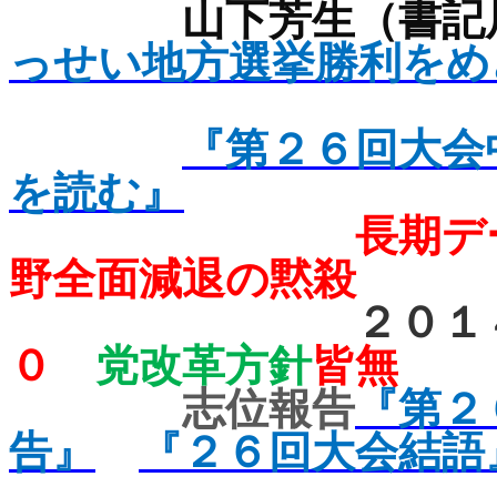
山下芳生（書記
っせい地方選挙勝利をめ
『第２６回大会
を読む』
長期デ
野全面減退の黙殺
２０１４年
０
党改革方針
皆無
志位報告
『第２
告』
『２６回大会結語