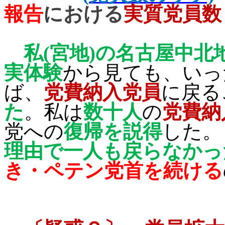
報告
における
実質党員数
私
(
宮地
)
の名古屋中北
実体験
から見ても、いっ
ば、
党費納入党員
に戻る
た
。私は
数十人
の
党費納
党への
復帰を説得
した。
理由で一人も戻らなかっ
き・ペテン党首を続ける