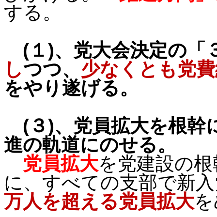
する。
(
１
)
、党大会決定の「
し
つつ、
少なくとも党費
をやり遂げる。
(
３
)
、党員拡大を根幹
進の軌道にのせる。
党員拡大
を党建設の根
に、すべての支部で新入
万人を超える党員拡大
を