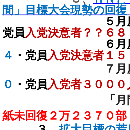
間」目標大会現勢の回復
５月
党員
入党決意者？？６８
６月
４
・党員
入党決意者
１５
７月
０
・党員
入党者３０００
「月
紙未回復２万２３７０部
３、
拡大目標の荒