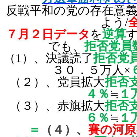
反戦平和の党の存在意
よう
/
７月
２日
データ
を
逆算
でも、
拒否党員
（
1
）、決議読了
拒否党
３０．５万人×
（２）、党員拡大
拒否
４％
≒
１
（３）、赤旗拡大
拒否
６％
≒
１
＝
（４）、
賽の河原