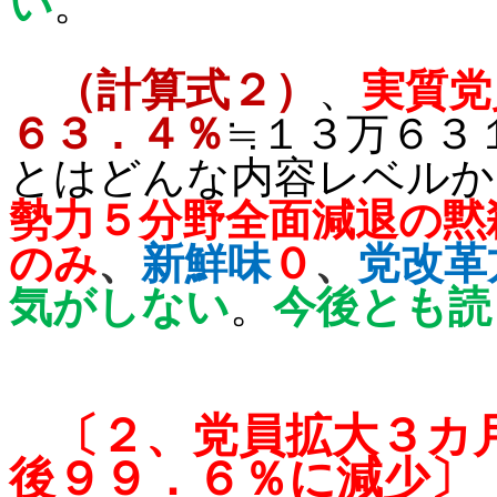
い
。
（計算式２）
、
実質党
６３．４％
≒１３万６３
とはどんな内容レベルか
勢力５分野全面減退の黙
のみ
、
新鮮味
０
、
党改革
気がしない
。
今後とも読
〔２、
党員拡大３カ
後９９．６％に減少
〕