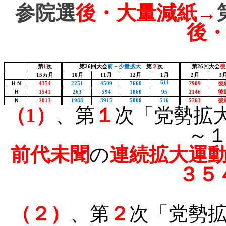
参院選
後・大量減紙
→
後
第
1
次
第
26
回大会
前－少量拡大
第
２
次
第
26
回大会
後
15
カ月
10
月
11
月
12
月
1
月
2
月
3
611
ＨＮ
4354
2251
4509
7660
7909
後
Ｈ
1541
263
594
1860
95
2146
後
Ｎ
2813
1988
3915
5800
516
5763
後
（
1
）
、第
１
次「党勢拡
～
前代未聞
の
連続拡大運
３５
（２）
、第
２
次「党勢