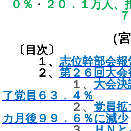
０％
・
２０．１万人、
７
（宮
〔目次〕
１、
志位幹部会報
２、
第２６回大会
１、
大会決
了党員６３．４％
２、
党員拡
カ月後９９．６％に減少
３、
ＨＮと