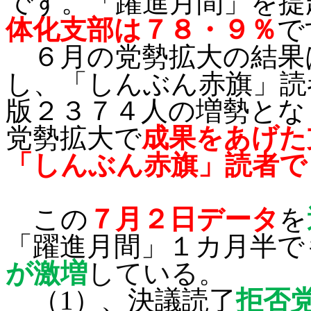
です。「躍進月間」を提
体化支部は７８・９％
で
６月の党勢拡大の結果
し、「しんぶん赤旗」読
版２３７４人の増勢とな
党勢拡大で
成果をあげた
「しんぶん赤旗」読者で
この
７月
２日
データ
を
「躍進月間」１カ月半で
が激増
している。
（
1
）、決議読了
拒否