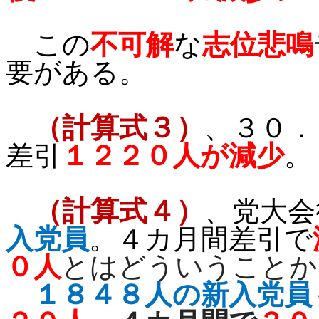
この
不可解
な
志位悲鳴
要がある。
（計算式３）
、３０．
差引
１２２０人が減少
。
（計算式４）
、党大会
入党員
。４カ月間差引で
０人
とはどういうことか
１８４８人の新入党員