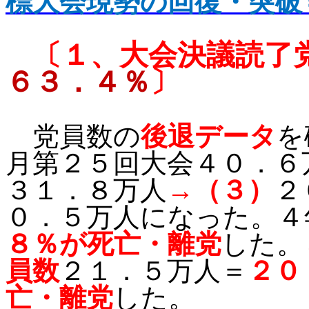
標大会現勢の回復・突破
〔１、
大会決議読了
６３．４％
〕
党員数の
後退データ
を
月第２５回大会４０．６
３１．８万人
→（３）
２
０．５万人になった。４
８％が死亡・離党
した。
員数
２１．５万人＝
２０
亡・離党
した。