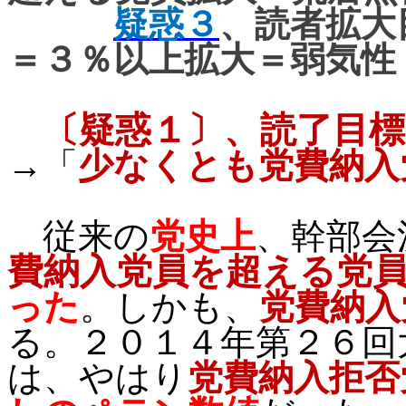
疑惑３
、読者拡大
＝３％以上拡大＝
弱気性
〔疑惑１〕、読了目標
→「
少なくとも党費納入
従来の
党史上
、幹部会
費納入党員を超える党
った
。しかも、
党費納入
る。２０１４年第２６回
は、やはり
党費納入拒否