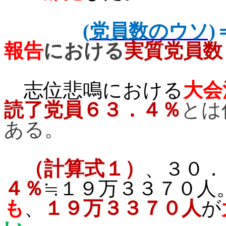
(
党員数のウソ)
報告
における
実質党員数
志位悲鳴における
大会
読了党員６３．４％
とは
ある。
（計算式１）
、３０．
４％
≒１９万３３７０人
も
、
１９万３３７０人
が