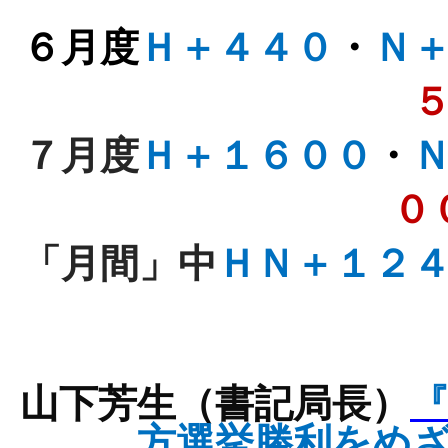
６月度
Ｈ＋４４０
・
Ｎ
７月度
Ｈ＋１６００
・
０
「月間」中
ＨＮ＋１２
山下芳生（書記局長）
方選挙勝利をめ