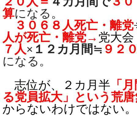
２０人＝
４カ月間で
３０
算
になる。
３０６８人死亡・離党
人が死亡・離党→
党大会
７人
×１２カ月間≒
９２
になる。
志位が、２カ月半
「月
る党員拡大」という荒唐
からないわけではない。