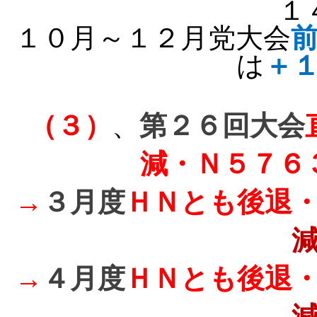
１
１０月～１２月党大会
は
＋
（３）
、
第２６回大会
減・Ｎ５７６
→
３月度
ＨＮとも後退
→
４月度
ＨＮとも後退