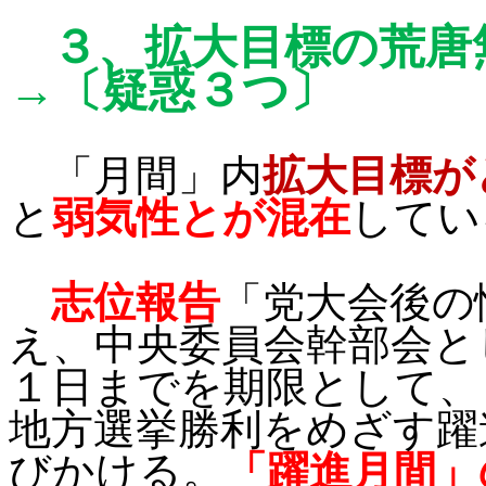
３、
拡大目標の荒唐
→〔疑惑３つ〕
「月間」内
拡大目標が
と
弱気性とが混在
してい
志位報告
「
党大会後の
え、中央委員会幹部会と
１日までを期限として、
地方選挙勝利をめざす躍
びかける。
「躍進月間」