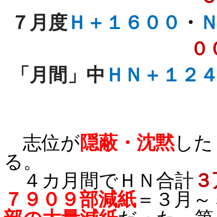
７月度
Ｈ＋１６００
・
０
「月間」中
ＨＮ＋１２
志位が
隠蔽・沈黙
した
る。
４カ月間でＨＮ合計
３
７９０９部減紙
＝３月～