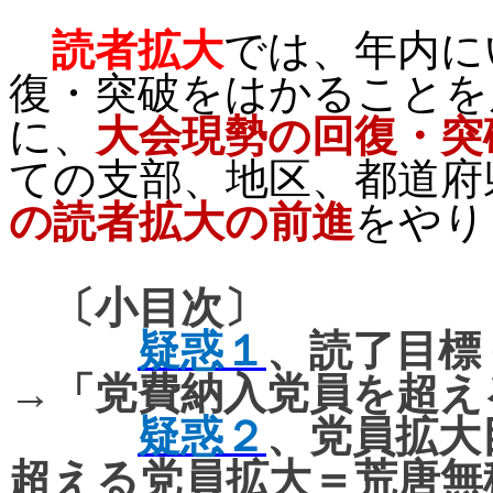
読者拡大
では、年内に
復・突破をはかることを
に、
大会現勢の回復・突
ての支部、地区、都道府
の読者拡大の前進
をやり
〔小目次〕
疑惑１
、読了目標
→「
党費納入党員を超え
疑惑２
、党員拡大
超える党員拡大＝
荒唐無