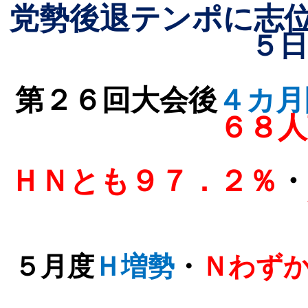
党勢後退テンポに志
５日
第２６回大会後
４カ月
６８人
ＨＮとも９７．２％
・
５月度
Ｈ増勢
・
Ｎわず