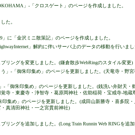
wn YOKOHAMA」-「クロスゲート」のページを作成しました。
ました。
999」に「金沢ミニ散策記」のページを作成しました。
ghwayInternet」解約に伴いサーバ上のデータの移動を行いま
リングを変更しました。(鎌倉散歩WebRingのスタイル変更)
う」-「御朱印集め」のページを更新しました。(天竜寺・野
KURA」-「御朱印集め」のページを更新しました。(銭洗い弁財
覚寺・東慶寺・浄智寺・葛原岡神社・佐助稲荷・宝戒寺-地蔵
朱印集め」のページを更新しました。(成田山新勝寺・喜多院・
・真清田神社・一之宮貫前神社)
グを追加しました。(Long Train Runnin Web RINGを追加