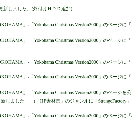
」を更新しました。(外付けＨＤＤ追加)
 YOKOHAMA」-「Yokohama Christmas Version2000
 YOKOHAMA」-「Yokohama Christmas Version2000」
 YOKOHAMA」-「Yokohama Christmas Version2000
 YOKOHAMA」-「Yokohama Christmas Version200
YOKOHAMA」-「Yokohama Christmas Version2000」のペ
しました。 (「HP素材集」のジャンルに「StrangeFacto
 YOKOHAMA」-「Yokohama Christmas Version2000