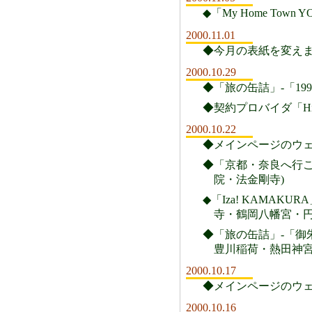
◆「My Home To
2000.11.01
◆今月の表紙を変え
2000.10.29
◆「旅の缶詰」-「1
◆契約プロバイダ「Hi
2000.10.22
◆メインページのウェブ
◆「京都・奈良へ行こ
院・法金剛寺)
◆「Iza! KAMA
寺・鶴岡八幡宮・円
◆「旅の缶詰」-「御
豊川稲荷・熱田神宮
2000.10.17
◆メインページのウェブリン
2000.10.16