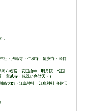
した。
宮神社・法輪寺・仁和寺・龍安寺・等持
天・鶴岡八幡宮・安国論寺・明月院・報国
尊・宝戒寺・銭洗い弁財天・)
川崎大師・江島神社・江島神社-弁財天・
)