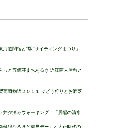
 旧東海道関宿と“駅”サイティングまつり」
 ぶらっと五個荘まちあるき 近江商人屋敷と
 山梨葡萄物語２０１１ ぶどう狩りとお洒落
) 醒ケ井夕涼みウォーキング 「居醒の清水
) 「新幹線なるほど発見デー」と大正時代の