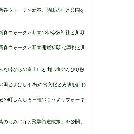
) ＜新春ウォーク＞新春、熱田の杜と公園を
) ＜新春ウォーク＞新春の伊奈波神社と川原
 ＜新春ウォーク＞新春開運祈願 七草粥と川
) さった峠からの富士山と由比宿のんびり散
 ほの国とよはし 伝統の食文化と史跡を訪ね
) 歴史の町しんしろ三種のこうようウォーキ
) 紅葉のもみじ寺と飛騨街道散策」を公開し