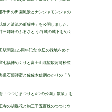
) 恵那千田の田園風景とナンジャモンジャの
) 梅花藻と清流の町醒井」を公開しました。
 浅井三姉妹のふるさと 小谷城の城下をめぐ
熱田駅開業125周年記念 水辺の緑地をめぐ
) 洞窟七福神めぐりと富士山眺望駿河湾松並
) 東海道石薬師宿と佐佐木信綱ゆかりの「う
) 大府「つつじまつりと4つの公園」散策」を
) 医王寺の胡蝶花と約三千五百株のつつじウ