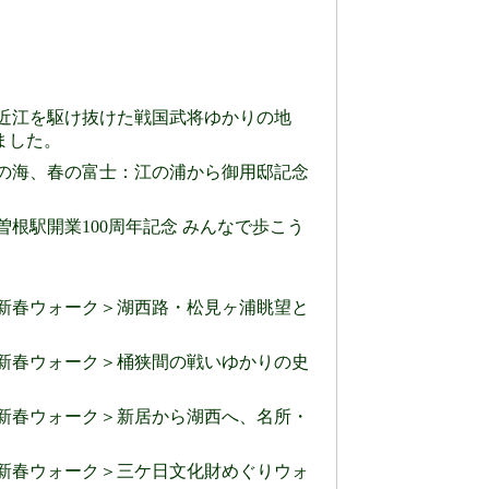
) ～近江を駆け抜けた戦国武将ゆかりの地
ました。
) 春の海、春の富士：江の浦から御用邸記念
大曽根駅開業100周年記念 みんなで歩こう
。
) ＜新春ウォーク＞湖西路・松見ヶ浦眺望と
) ＜新春ウォーク＞桶狭間の戦いゆかりの史
) ＜新春ウォーク＞新居から湖西へ、名所・
) ＜新春ウォーク＞三ケ日文化財めぐりウォ