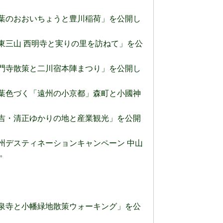
) 黄葉のおおいちょうと豊川稲荷」を公開し
 湖東三山 西明寺と実りの里を訪ねて」を公
) 普門寺散策と二川宿本陣まつり」を公開し
) 紅葉色づく「遠州の小京都」森町と小國神
) 秀吉・清正ゆかりの地と産業観光」を公開
 信州デスティネーションキャンペーン 中山
。
) 龍泉寺と小幡緑地散策ウォーキング」を公