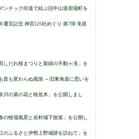
) ロマンチック街道で結ぶ旧中山道宿場町を
年遷宮記念 神宮125社めぐり 第7弾 滝原
) 幸田しだれ桜まつりと新緑の不動ヶ滝」を
 今も昔も変わらぬ風情 ～旧東海道に思いを
) 佐奈川の菜の花と桜並木」を公開しまし
) 早春の牧場風景と岩村城下散策」を公開し
) お江のふるさと伊勢上野城跡を訪ねて」を