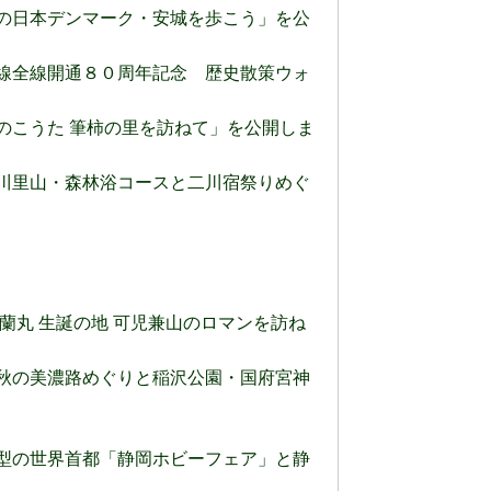
) 秋の日本デンマーク・安城を歩こう」を公
 鶴見線全線開通８０周年記念 歴史散策ウォ
 秋のこうた 筆柿の里を訪ねて」を公開しま
) 二川里山・森林浴コースと二川宿祭りめぐ
森 蘭丸 生誕の地 可児兼山のロマンを訪ね
) 初秋の美濃路めぐりと稲沢公園・国府宮神
) 模型の世界首都「静岡ホビーフェア」と静