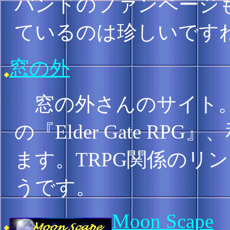
バンドのファンページも
ているのは珍しいです
窓の外
窓の外さんのサイト。
の『Elder Gate R
ます。TRPG関係のリ
うです。
Moon Scape