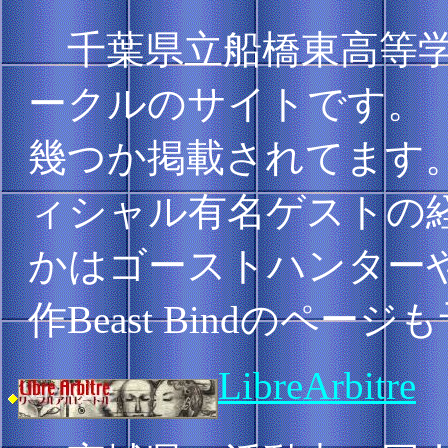
千葉県立船橋東高等学
ークルのサイトです。
幾つか掲載されてます。
ィシャル有名ゲストの
かはゴーストハンター
作Beast Bindのペ
LibreArbitre