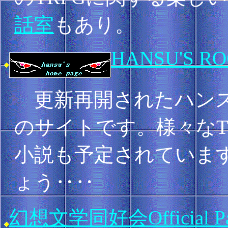
話室
もあり。
HANSU'S R
更新再開されたハンス・
のサイトです。様々なT
小説も予定されていま
ょう‥‥
幻想文学同好会Official 