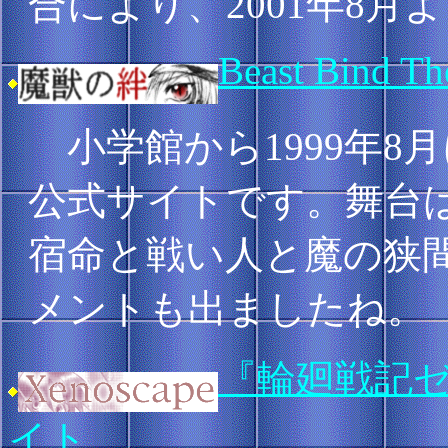
合により、2001年8
Beast Bind Th
小学館から1999年8
公式サイトです。舞台
宿命と戦い人と魔の狭
メントも出ましたね。
『輪廻戦記
イト