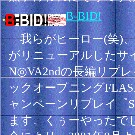
B-BID!
我らがヒーロー(笑)、グリンさ
がリニューアルしたサイ
N◎VA2ndの長編リプ
ックオープニングFLA
ャンペーンリプレイ『Sile
ます。くぅーやったで