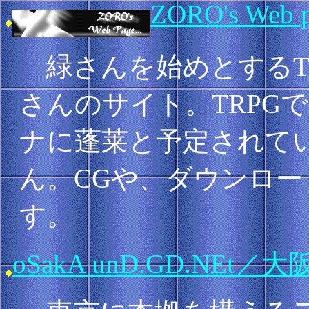
ZORO's Web 
緑さんを始めとするTR
さんのサイト。TRPG
ナに蓬莱と予定されて
ん。CGや、ダウンロー
す。
oSakA unD.GD.NEt