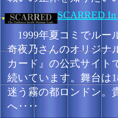
SCARRED In 
1999年夏コミでルー
奇夜乃さんのオリジナル
カード』の公式サイト
続いています。舞台は1
迷う霧の都ロンドン。
へ‥‥