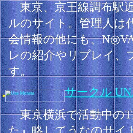
東京、京王線調布駅近
ルのサイト。管理人は
会情報の他にも、N◎VA
レの紹介やリプレイ、
す。
サークル UN
東京横浜で活動中のT
た』略してうなのサイ