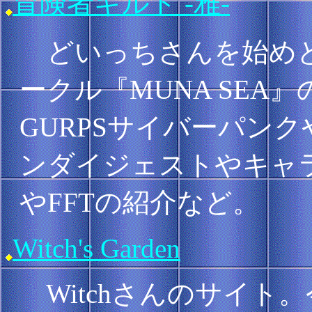
冒険者ギルド -雅-
どいっちさんを始めと
ークル『MUNA SEA
GURPSサイバーパン
ンダイジェストやキャ
やFFTの紹介など。
Witch's Garden
Witchさんのサイト