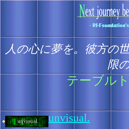
人の心に夢を。彼方の
限
テーブルト
unvisual.