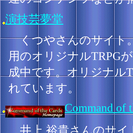
演技芸夢堂
くつやさんのサイト。『R
用のオリジナルTRPG
成中です。オリジナルT
れています。
Command of t
井上 裕貴さんのサイ