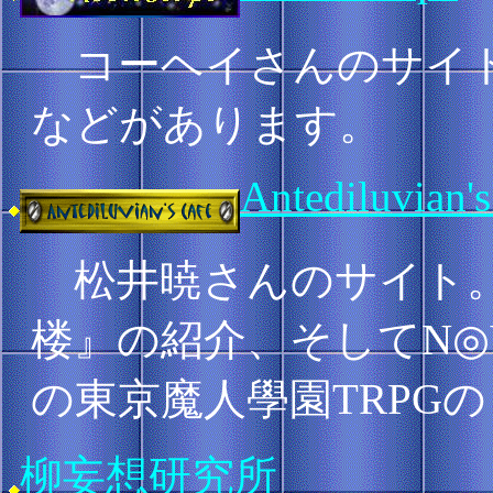
コーヘイさんのサイト
などがあります。
Antediluvian's
松井暁さんのサイト。
楼』の紹介、そしてN◎
の東京魔人學園TRPG
柳妄想研究所