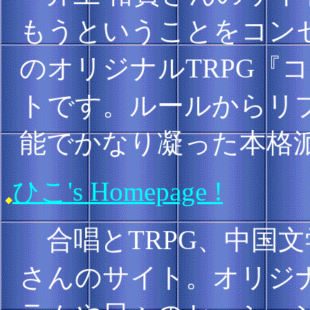
もうということをコンセ
のオリジナルTRPG『
トです。ルールからリ
能でかなり凝った本格
ひこ's Homepage !
合唱とTRPG、中国
さんのサイト。オリジナ