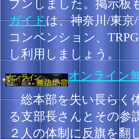
プンしました。掲示板
ガイド
は、神奈川/東京
コンベンション、TRP
し利用しましょう。
オンライン
総本部を失い長らく体
る支部長さんとその参謀副
２人の体制に反旗を翻し