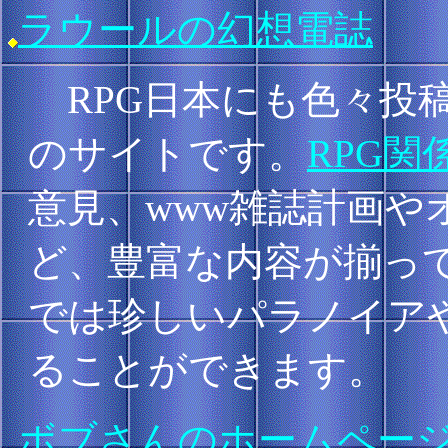
ラウールの幻想電誌
RPG日本にも色々投
のサイトです。
RPG関
意見、www雑誌計画や
ど、豊富な内容が揃っ
では珍しいパラノイア
ることができます。
ボブさんのホームペー