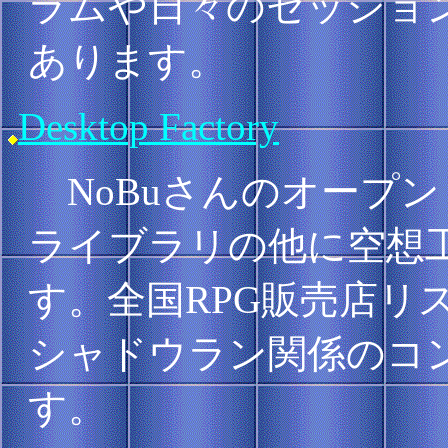
ラムや日々のセッション
あります。
Desktop Factory
NoBuさんのオープ
ライブラリの他に空想工
す。全国RPG販売店リ
シャドウラン関係のコ
す。