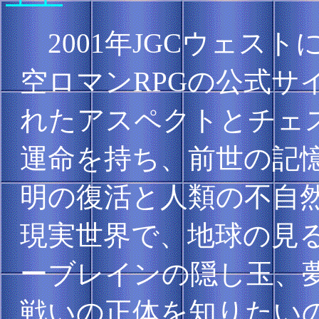
2001年JGCウェス
空ロマンRPGの公式サ
れたアスペクトとチェ
運命を持ち、前世の記
明の復活と人類の不自
現実世界で、地球の見
ーブレインの隠し玉、
戦いの正体を知りたい