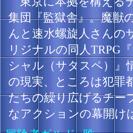
東京に本拠を構えるデ
集団『監獄舎』。魔獣
んと速水螺旋人さんの
リジナルの同人TRPG
シャル（サタスペ）』
の現実、ところは犯罪都市
たちの繰り広げるチー
なアクションの幕開け