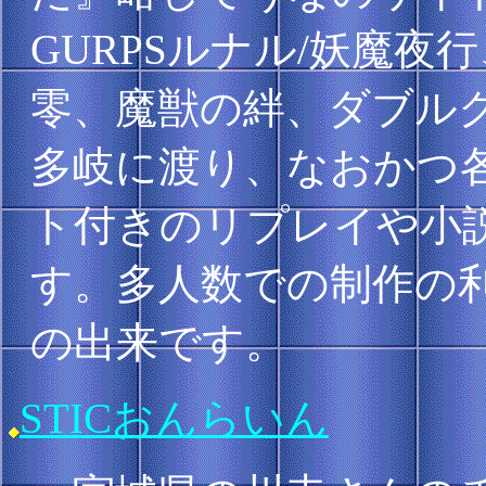
GURPSルナル/妖魔夜
零、魔獣の絆、ダブル
多岐に渡り、なおかつ
ト付きのリプレイや小
す。多人数での制作の
の出来です。
STICおんらいん