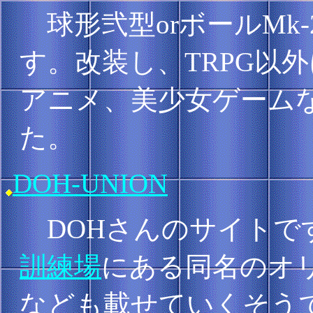
球形弐型orボールMk-
す。改装し、TRPG以
アニメ、美少女ゲーム
た。
DOH-UNION
DOHさんのサイトで
訓練場
にある同名のオリ
なども載せていくそう