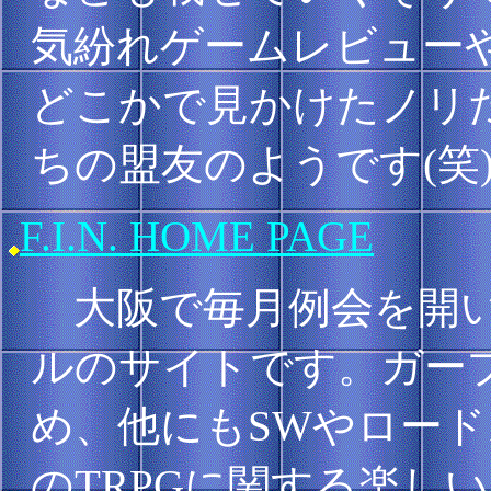
気紛れゲームレビュー
どこかで見かけたノリ
ちの盟友のようです(笑
F.I.N. HOME PAGE
大阪で毎月例会を開い
ルのサイトです。ガー
め、他にもSWやロー
のTRPGに関する楽し