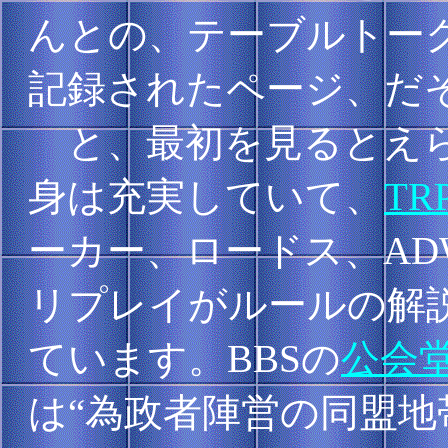
んとの、テーブルトーク
記録されたページ、だ
と、最初を見るとえら
身は充実していて、
T
ーカー、ロードス、AD
リプレイがルールの解
ています。BBSの
公会
は“為政者陣営の同盟地帯