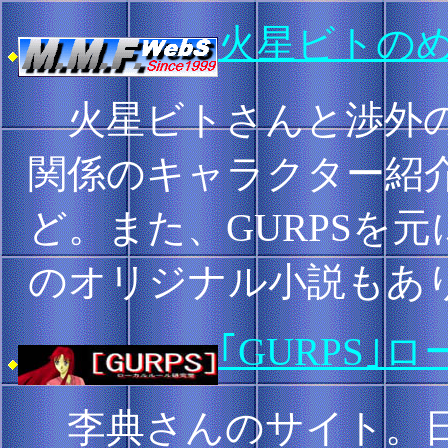
火星ビトの
火星ビトさんと渉外の2
関係のキャラクター紹
ど。また、GURPSを
のオリジナル小説もあ
｢GURPS
李典さんのサイト。日本