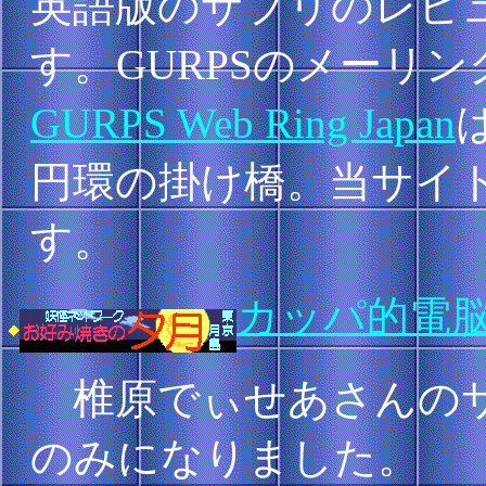
英語版のサプリのレビ
す。GURPSのメーリ
GURPS Web Ring Japan
円環の掛け橋。当サイ
す。
カッパ的電
椎原でぃせあさんのサ
のみになりました。