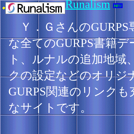
Runalism
Ｙ．ＧさんのGURPS
な全てのGURPS書籍
ト、ルナルの追加地域
クの設定などのオリジ
GURPS関連のリンク
なサイトです。