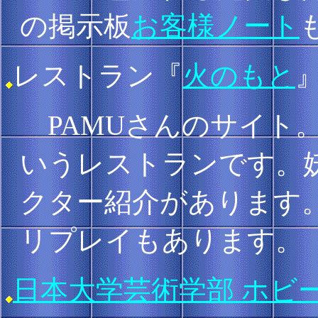
の掲示板
お客様ノート
レストラン『
火のもと
PAMUさんのサイト。
いうレストランです。
クター紹介があります
リプレイもあります。
日本大学芸術学部 ホビ