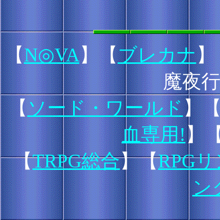
【
N◎VA
】【
ブレカナ
】
魔夜
【
ソード・ワールド
】
血専用!
】
【
TRPG総合
】【
RPG
ン