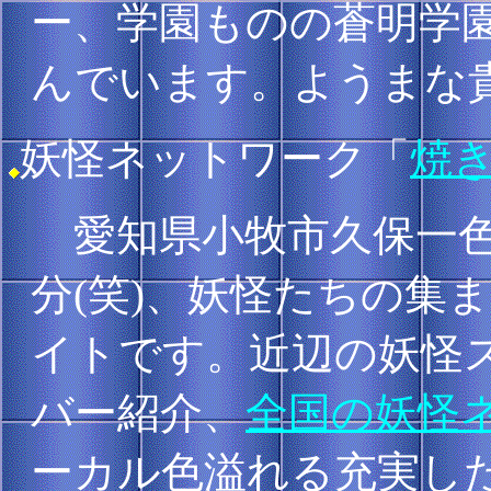
ー、学園ものの蒼明学
んでいます。ようまな
妖怪ネットワーク「
焼
愛知県小牧市久保一色
分(笑)、妖怪たちの集
イトです。近辺の妖怪
バー紹介、
全国の妖怪
ーカル色溢れる充実し