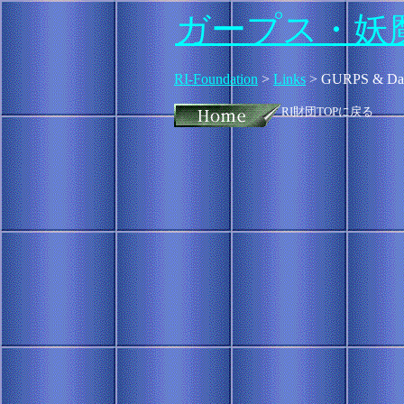
ガープス・妖
RI-Foundation
>
Links
> GURPS & Dam
RI財団TOPに戻る