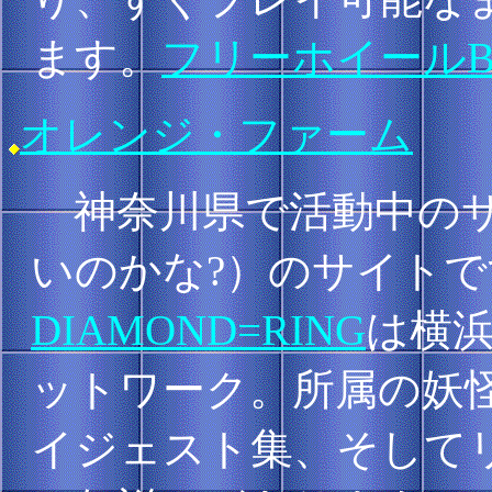
ます。
フリーホイールB
オレンジ・ファーム
神奈川県で活動中のサ
いのかな?）のサイト
DIAMOND=RING
は横浜
ットワーク。所属の妖
イジェスト集、そして