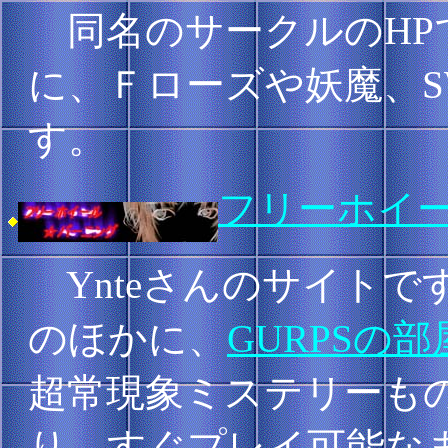
同名のサークルのHP
に、Ｆローズや妖魔、S
す。
フリーホイ
Ynteさんのサイトで
のほかに、
GURPSの部
超常現象ミステリーものサプ
り、すぐプレイ可能な