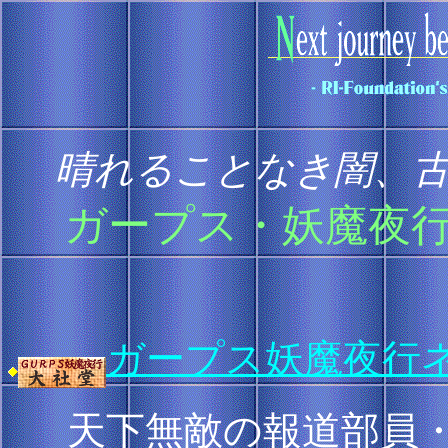
晴れることなき闇、
ガープス・妖魔夜行
ガープス妖魔夜行
天下無敵の報道部員・