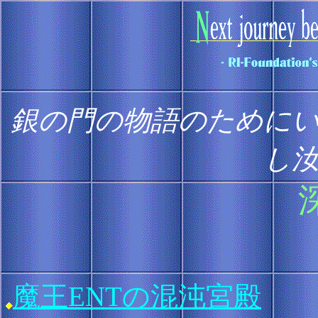
銀の門の物語のために
し
魔王ENTの混沌宮殿