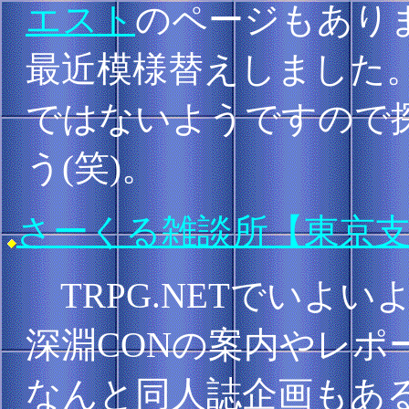
エスト
のページもあり
最近模様替えしました。ち
ではないようですので
う(笑)。
さーくる雑談所【東京
TRPG.NETでいよ
深淵CONの案内やレポ
なんと同人誌企画もあ