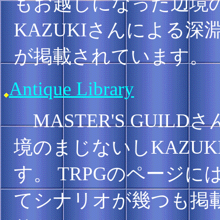
もお越しになった辺境の
KAZUKIさんによる
が掲載されています。
Antique Library
MASTER'S GUI
境のまじないしKAZU
す。 TRPGのページ
てシナリオが幾つも掲