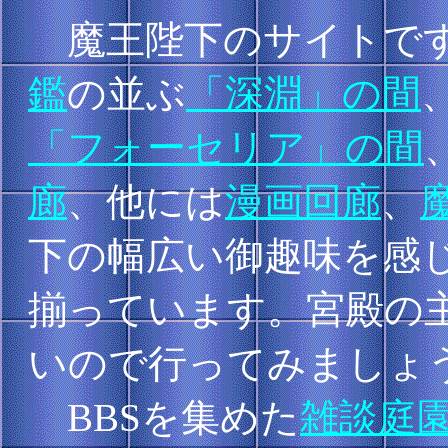
魔王陛下のサイトで
鑑
の並ぶ
「深淵」の間
「フォーセリア」の間
廊
、他には
漫画回廊
、
下の幅広い御趣味を感
揃っています。宮殿の主
いので行ってみましょう
BBSを集めた
雑談庭