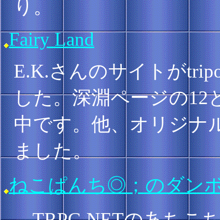
り。
Fairy Land
E.K.さんのサイトがtr
した。深淵ページの12
中です。他、オリジナ
ました。
ねこぱんち◎；のダン
TRPG.NETのあち