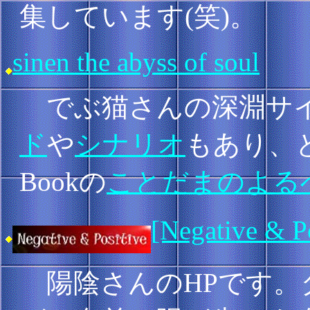
集しています(笑)。
sinen the abyss of soul
でぶ猫さんの深淵サイ
ド
や
シナリオ
もあり、と
Bookの
ことだまのよる
[Negative & 
陽陰さんのHPです。タイ