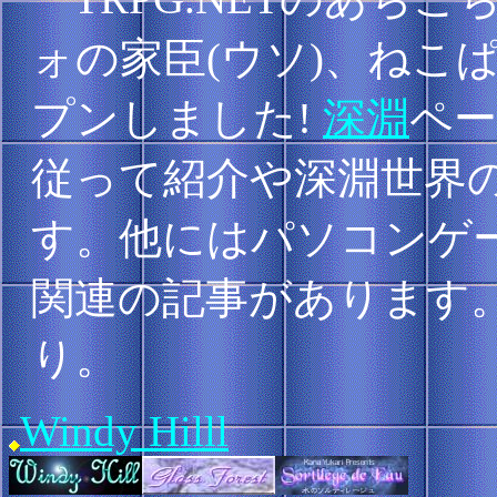
ォの家臣(ウソ)、ねこ
プンしました!
深淵
ペ
従って紹介や深淵世界
す。他にはパソコンゲーム
関連の記事があります。
り。
Windy Hilll