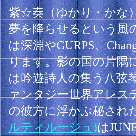
紫☆奏（ゆかり・かな
夢を降らせるという風
は深淵やGURPS、Changel
ります。影の国の片隅
は吟遊詩人の集う八弦
ァンタジー世界アレス
の彼方に浮かぶ秘され
ルティルージュ)
はJU