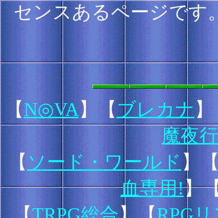
センスあるページです
【
N◎VA
】【
ブレカナ
】
魔夜
【
ソード・ワールド
】
血専用!
】
【
TRPG総合
】【
RPG