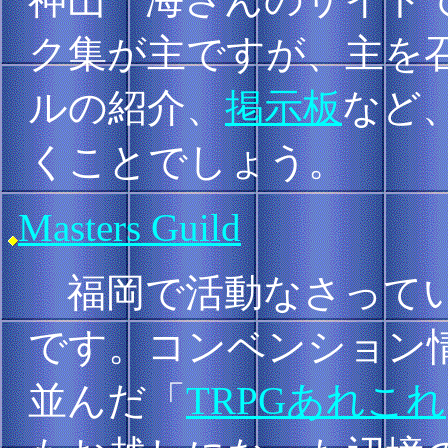
ク集が主ですが、主を召
ルの紹介、
掲示板
など
くことでしょう。
Masters Guild
福岡で活動なさっている
です。コンベンション情
並んだ「
TRPGあれこれ