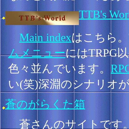
TTB's Wor
Main index
はこちら。
ムメニュー
にはTRPG
色々並んでいます。
RP
い(笑)深淵のシナリオ
蒼のがらくた箱
蒼さんのサイトです