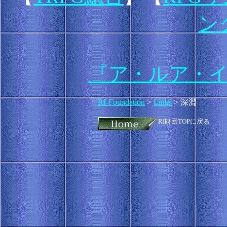
ン
『ア・ルア・
RI-Foundation
>
Links
> 深淵
RI財団TOPに戻る