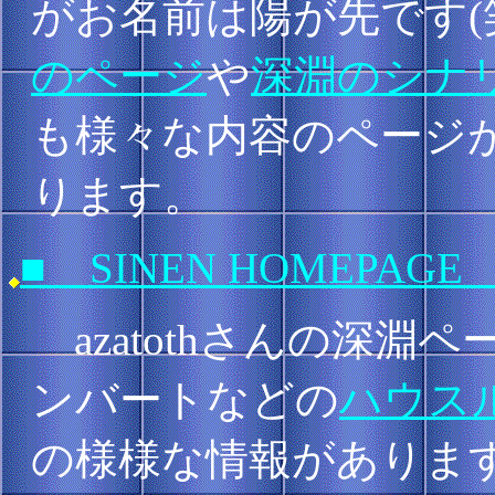
がお名前は陽が先です(
のページ
や
深淵のシナ
も様々な内容のページ
ります。
■ SINEN HOMEPAGE
azatothさんの深淵
ンバートなどの
ハウス
の様様な情報がありま