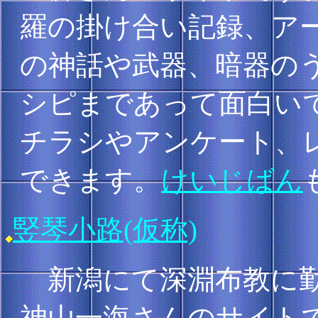
羅の掛け合い記録、ア
の神話や武器、暗器の
シピまであって面白いで
チラシやアンケート、
できます。
けいじばん
竪琴小路(仮称)
新潟にて深淵布教に勤
神山一海さんのサイトで