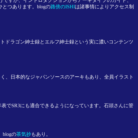
いないようですが、イントロダクションからアーキタイプのガイド、
とつあります。blogの
路傍のISHI
は諸事情によりアクセス制
ートドラゴン紳士録とエルフ紳士録という実に濃いコンテンツ
多く、日本的なジャパンソースのアーキもあり、全員イラスト
。
年表でSR3にも適合できるようになっています。石頭さんに管
logの
茶気抄
もあり。