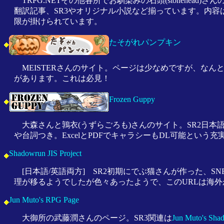
TRPG.NETその他各所でお馴染みの石頭(stonehe
翻訳記事、SR3やオリジナル小説など揃っています。内容
限が掛けられています。
たそがれパンプキン
MEISTERさんのサイト。ページは少なめですが、な
があります。これは必見！
Frozen Guppy
大森さんと鶉衣(うずらごろも)さんのサイト。SR2日
や台詞つき。ExcelとPDFでキャラシーもDL可能という
Shadowrun JIS Project
[日本語/英語両方] SR2初期にでぶ猫さんが作った、
理が移るようでしたが色々あったようで、このURLは海
Jun Muto's RPG Page
大御所の武藤潤さんのページ。SR3関連は
Jun Muto's Sha