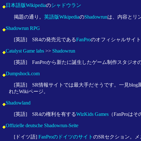
日本語版Wikipedia
の
シャドウラン
掲題の通り。
英語版Wikipedia
の
Shadowrun
は、内容とリ
Shadowrun RPG
[英語] SR4の発売元である
FanPro
のオフィシャルサイト
Catalyst Game labs
>>
Shadowrun
[英語] FanProから新たに誕生したゲーム制作スタジ
Dumpshock.com
[英語] SR情報サイトでは最大手だそうです。一見bl
れたWikiページ。
Shadowland
[英語] SR4の権利を有する
WizKids Games
（FanPro
Offizielle deutsche Shadowrun-Seite
[ドイツ語]
FanProのドイツのサイト
のSRセクション。メニ