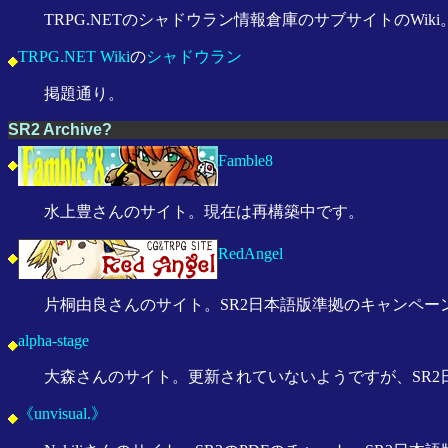
TRPG.NETのシャドウラン情報倉庫のサブサイトのWi
TRPG.NET Wiki
の
シャドウラン
掲題通り。
SR2 Archive?
Famble8
水上豊さんのサイト。現在は再構築中です。
RedAngel
片桐由良さんのサイト。SR2日本語版準拠のキャンペーン
alpha-stage
大森さんのサイト。更新されていないようですが、SR2
《unvisual.》