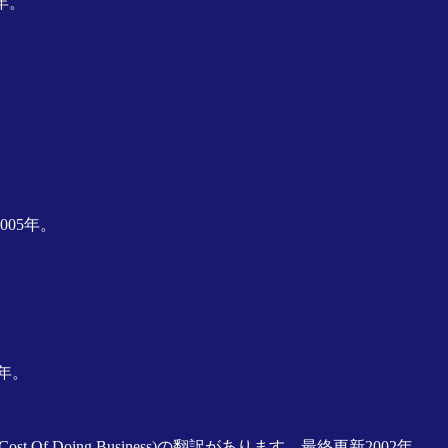
年。
05年。
年。
Of Doing Business)の翻訳があります。最終更新2002年。