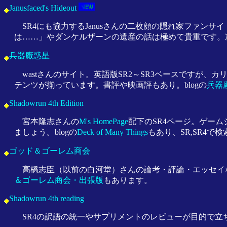
Janusfaced's Hideout
SR4にも協力するJanusさんの二枚顔の隠れ家ファンサ
は……」やダンケルザーンの遺産の話は極めて貴重です。次
兵器廠惑星
wastさんのサイト。英語版SR2～SR3ベースですが
テンツが揃っています。書評や映画評もあり。blogの
兵器
Shadowrun 4th Edition
宮本隆志さんの
M's HomePage
配下のSR4ページ。ゲーム
ましょう。blogの
Deck of Many Things
もあり、SR,SR4
ゴッド＆ゴーレム商会
高橋志臣（以前の白河堂）さんの論考・評論・エッセイな
＆ゴーレム商会・出張版
もあります。
Shadowrun 4th reading
SR4の訳語の統一やサプリメントのレビューが目的で立ち