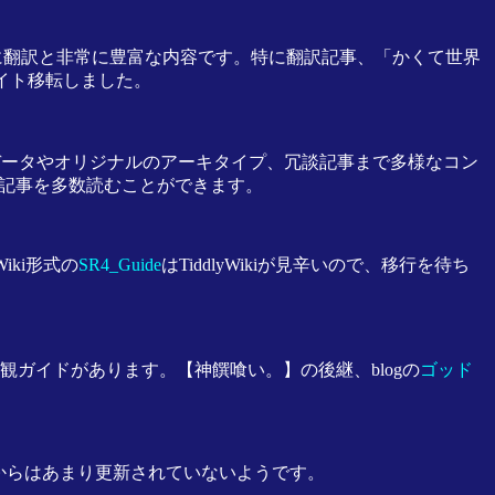
論考に翻訳と非常に豊富な内容です。特に翻訳記事、「かくて世界
イト移転しました。
器データやオリジナルのアーキタイプ、冗談記事まで多様なコン
の記事を多数読むことができます。
ki形式の
SR4_Guide
はTiddlyWikiが見辛いので、移行を待ち
ガイドがあります。【神饌喰い。】の後継、blogの
ゴッド
てからはあまり更新されていないようです。