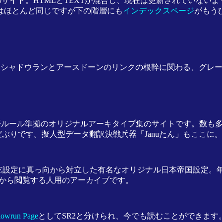
ad)さんのサイト。HTMLとTEXTが混合し、現在は更新されて
はほとんど同じですが下の階層にも
インデックスページ
がもうひ
んとシャドウランとアースドーンのリンクの根幹に関わる、グレ
本語ルール準拠のオリジナルアーキタイプ集のサイトです。数も
充実ぶりです。擬人型データ翻訳決戦兵器「Januたん」もここに
SNE設定に真っ向から対立した有名なオリジナル日本帝国設定。
外から閲覧する人用のアーカイブです。
dowrun Page
としてSR2と分けられ、今でも読むことができます。b