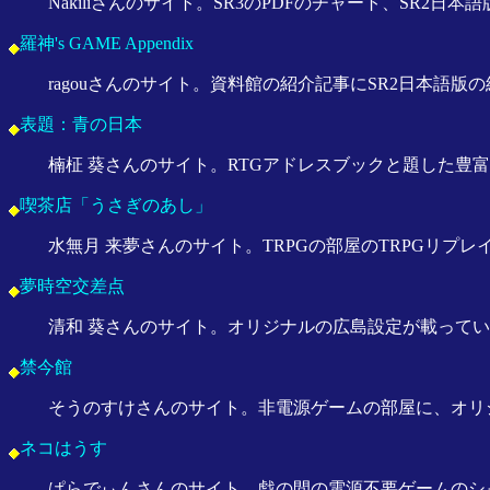
Nakiliさんのサイト。SR3のPDFのチャート、SR2日
羅神's GAME Appendix
ragouさんのサイト。資料館の紹介記事にSR2日本語版の
表題：青の日本
楠柾 葵さんのサイト。RTGアドレスブックと題した豊富な
喫茶店「うさぎのあし」
水無月 来夢さんのサイト。TRPGの部屋のTRPGリプレイ
夢時空交差点
清和 葵さんのサイト。オリジナルの広島設定が載っていま
禁今館
そうのすけさんのサイト。非電源ゲームの部屋に、オリジ
ネコはうす
ぱらでぃんさんのサイト。戯の間の電源不要ゲームのシャドウランに、『Sh