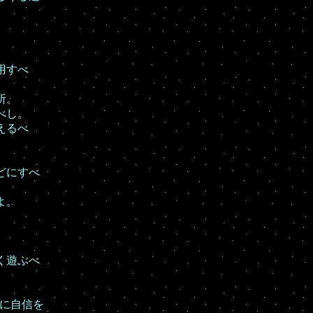
用すべ
所。
べし。
えるべ
どにすべ
よ。
。
く遊ぶべ
に自信を