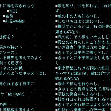
トに魂を吹き込もう
■
敵を知り、己を知れば、百戦
■
性別
ず。
■
名前
■
敵の中の人も知るべし。
■
外見や格好
■
しなりおはよく読むべし。
■
推奨すたいるとは、時に軒先
如きものなり。
は何を？
■
戦の前にその様をいめぇじし
■
貴公のあれんじをこそ加えよ
弱さを持とう
■
いざ鎌倉。準備は万端に整え
ジソース
■
きゃすとは平等に扱うべし。
いる世界を考えてみよう
■
きゃすとに不平等はありえる
創って遊ぼう
り。
コネとの関係
■
東京新星における戦闘の鉄則
拾えるようなキャストにし
きゃすとは豪の者、故にげすと
敗れるが定め
縛られすぎず自由に
■
場面の描写を行うべし。
■
きゃすとの視点を交えて描写
ー編 Page2
】
■
演技の機会を与えるべし。
■
技あればそれは披露させるべ
の差
■
きゃすとの行動にはよく反応
ト陣構成を考えよう
■
粗雑かつ繊細に。心技一体、