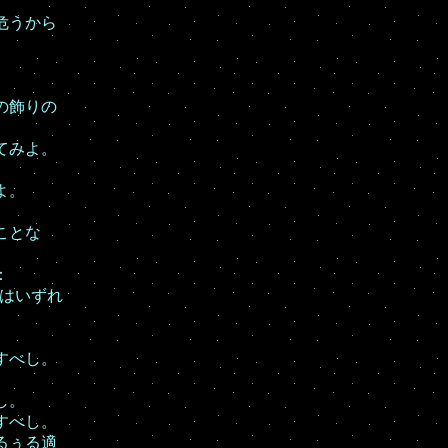
危うから
の飾りの
てみよ。
。
よ。
ことな
：
はいずれ
すべし。
し。
すべし。
るぅる適