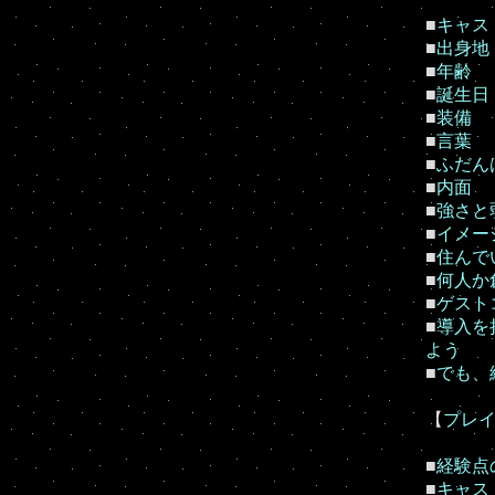
■
キャス
■
出身地
■
年齢
■
誕生日
■
装備
■
言葉
■
ふだん
■
内面
■
強さと
■
イメー
■
住んで
■
何人か
■
ゲスト
■
導入を
よう
■
でも、
【
プレイヤ
■
経験点
■
キャス