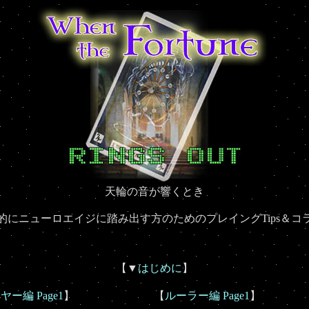
天輪の音が響くとき
的にニューロエイジに踏み出す方のためのプレイングTips＆コ
【▼
はじめに
】
ー編 Page1
】
【
ルーラー編 Page1
】