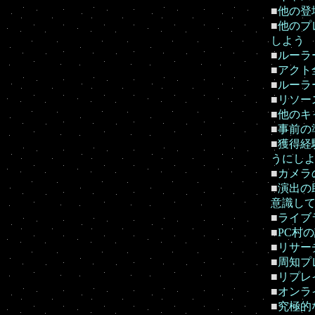
■
他の登
■
他のプ
しよう
■
ルーラ
■
アクト
■
ルーラ
■
リソー
■
他のキ
■
事前の
■
獲得経
うにし
■
カメラ
■
演出の
意識し
■
ライブ
■
PC村
■
リサー
■
周知プ
■
リプレ
■
オンラ
■
究極的