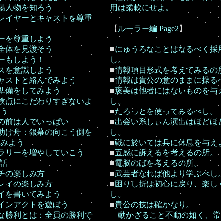
場人物を知ろう
用は柔軟にせよ。
レイヤーとキャストを尊重
【
ルーラー編 Page2
】
ーを尊重しよう
全体を見渡そう
■
にゅうろなことはなるべく採
ーもしよう！
し。
スを意識しよう
■
情報項目形式を考えてみるの
ャストと絡んでみよう
■
情報は貴公の意のままに操る
準備をしてみよう
■
褒美は他者にはないものを与
験点にこだわりすぎないよ
し。
よう
■
たろっとを使ってみるべし。
の前は人でいっぱい
■
出会い系しぃん演出はほどほ
助け舟：銀幕の向こう側を
し。
てみよう
■
戦に於いては兵に休息を与え
ラリーを増やしていこう
■
五感に訴えるを考えるの所。
の話
■
電脳のばを考えるの所。
チの楽しみ方
■
武芸者なれば他より学ぶべし
レイの楽しみ方
■
困りし折は初心に戻り、楽し
イを書いてみよう
し。
インアクトを遊ぼう
■
貴公の技は確かなり。
な勝利とは：全員の勝利で
動かざること不動の如く、常