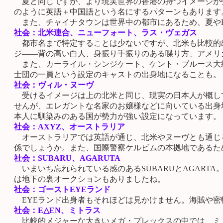
夏と同じですが、より現実世界の香港の持つイメージが
のように英語＋中国語という名にするパターンもあります
また、チャイナタウンは世界中の都市にあるため、夏やH
社会：北米連合、ニューフォート、ラス・ヴェガス
都市名まで特定することは少ないですが、北米も比較的
ジ――背の高い白人、身振り手振りのある喋り方、アメリ
また、カーライル・シンジケート、ケント・ブルース大統
士団の一員という設定のキャストの出身地になることも。
社会：ヴィル・ヌーヴ
受けるイメージは上の北米と同じ、現実の日本人が概し
せんが、エレガントな名家のお嬢様などに向いている出身
本人に馴染みのある国が勢力が強い設定になっています。
社会：AXYZ、オーストラリア
オーストラリアでは英語が通じ、北米やヌーヴとも通じ
係でしょうか。また、国際警察ケルビムの本拠地であるた
社会：SUBARU、AGARUTA
いまいち忘れられている感のあるSUBARUとAGART
は地下の裏オークションもありましたね。
社会：ゴーストEYEランド
EYEランド出身者もそれほどは見かけません。海賊や密
社会：E△EN、ミトラス
比較的メジャーな大きいメガ・プレックスの中では、ミ