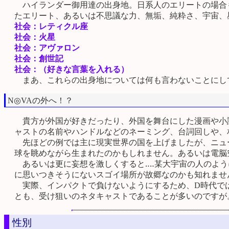
ハイランダー御用達の出身地。日系人のエリートの場合も
たエリート、あるいは不思議な力、無垢、純粋さ、宇宙、
社会：レティクル座
社会：火星
社会：アヴァロン
社会：創世記
社会：（好きな言葉を入れる）
まあ、これらの出身地については何も言わないことにし
N◎VAの外へ！？
貴方が外国が好きだったり、外国を舞台にした漫画や小説
ャストの名前やハンドルなどのネーミング、台詞回しや、
先ほどの例では主に現実世界の国を上げましたが、ニュ
球を眺めながら生まれたのかもしれません。あるいは電脳
あるいは更に妄想を激しくすると‥‥某大宇宙の人のよう
に思いつきそうにないスゴイ場所が故郷なのかも知れませ
実際、インパクトで負けないようにするため、D時代では
とも、受け狙いのネタキャストであることが多いのですが
性別