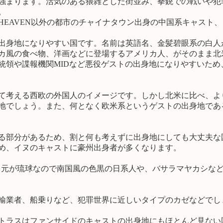
強まります。活気のある猥雑とした街並み、拳銃での戦いや犯
。
EAVEN以外の都市のチャイナタウン出身の中国系キャスト
出身地になりやすい国です。名前は英語名、金髪碧眼系の白人
カ風の食べ物、洋画などに登場するアメリカ人、がそのまま北
領や諜報機関MIDなど悪役ゲストの出身地になりやすいため
て考える西欧の外国人のイメージです。しかし北米に比べ、よ
地でしょう。また、何となく欧米系というゲストの出身地であ
る部分があるため、割と何も考えずに出身地にしても大丈夫な
め、イヌのキャストに豪州出身者が多くなります。
A。元が琉球なので南国風の色黒の日系人や、バサラマヤカシなど
輸業者、船乗りなど、犯罪世界に近しいタイプのカゼなどでし
トラスはファンサイドのキャストの出身地にもほとんど見ない