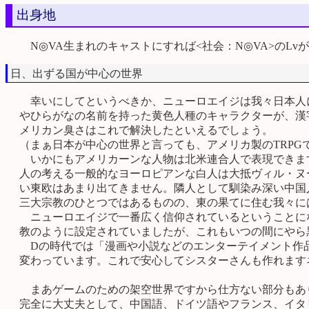
出身地
N◎VA生まれのキャストにすれば<社会：N◎VA>のL
日、出ずる国が中心の世界
幸いにしてというべきか、ニューロエイジは我々日本人
やひらがなの名前を持った黄色人種のキャラクターが、漢
メリカン臭さはこれで解決したといえるでしょう。
（まぁ日本が中心の世界と言っても、アメリカ製のTRPG
いかにもアメリカーンな人物は北米連合人で表現できます
人の考える一般的なヨーロピアンな白人は大抵ヴィル・ヌ
い東欧はあまり出てきません。隣人として馴染み深い中国
三大宗教のひとつではあるものの、東の果てに住む我々に
ニューロエイジで一番広く信仰されているということに
教のように設定されていましたが、これもいつの間にやら
Dの時代では「漫画や小説などのエンターテイメント作品
変わっています。これで安心してシスターさんも作れます
まあゲームのための架空世界ですから仕方ない部分もあ
完全に大丈夫として、中国語、ドイツ語やフランス、イタ