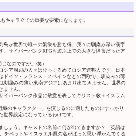
身地もキャラ立ての重要な要素になります。
列島が世界で唯一の繁栄を勝ち得、我々に馴染み深い漢字
す。サイバーパンクRPGを遊ぶ上での大きな障害だったア
じなのですが。/笑）
ロシア周辺の人々はひっくるめてロシア連邦人です。日本
はドイツ・フランス・スペインなどの西欧で、馴染みの薄
けば馴染みの薄い東南アジアはあまり出てきません。世界の
きません。
サイバーパンク作品に敬意を表してキリスト教＋イスラム
組織のキャラクター」を演じるのに適したものにすっかり
た世界設定になっているわけです。
ましょう。キャストの名前に何が出てきますか？ 英語は
ナ、チベットやイスラエル風の名がぱっと思い浮かんでくる