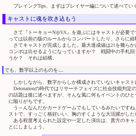
プレイングTips、まずはプレイヤー編について述べてい
キャストに魂を吹き込もう
さて『トーキョーN◎VA』を遊ぶにはキャストが必要で
っては以前の版のルールからコンバートしたり、さらに経
さてキャストが完成しました。最大達成値は21を幾らか
コンボは出せるようになっていますか？ 戦闘中の手札回
うか？ それは結構。
でも、数字以上のものを‥‥
しかしながら、数字からしか構成されていないキャスト
Detonationの時代ではリサーチフェイズに社会技能
の話題は後に述べますが、そんな風に何もイベントのひと
に陥りがちです。
う～んなんだかカードゲームでもしているみたいですね。
ストで、すっごく格好いい、胸のすくような大活躍がした
ある程度考えられた設定や一定した演出は、貴方のキャ
とにしましょう。