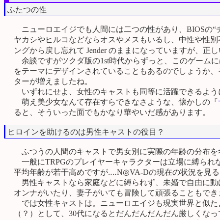
ふたつの性
ニューロエイジでも人間には二つの性があり、BIOSの
ヤカシやヒルコなどならオスやメスもいるし、中性や性別
Jender
ングから戻し忘れて
のままになっていますが、正し
余談ですがツクダ版の1st時代からずっと、このゲーム
をテーマにデザインされていることもあるのでしょうか、その
ターが増えましたね。
いずれにせよ、女性のキャストも同等に活躍できるよう
萌え美少女なんて存在すらできなさような、懐かしの『
ると、そういった面でもかなり華やいだ感があります。
ヒロインを助けるのは男性キャストの役目？
ふつうの人間のキャストで男女別に実際の年齢の分布を
一般にTRPGのプレイヤーキャラクターは立場に縛られ
平均年齢が若干高めですが‥‥N◎VA-Dの現在の状況を見
男性キャストなら家庭などに縛られず、未婚で自由に動け
オンナがいたり、妻子がいても冒険して頑張ることもでき
では女性キャストは。ニューロエイジも現実世界と似たよ
（？）として、30代になるとだんだんだんだん厳しくな