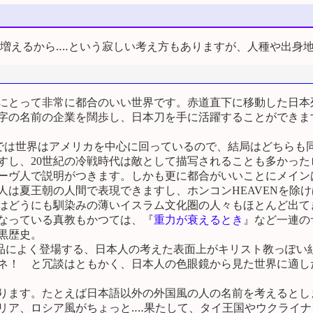
vが増えるから‥‥という寂しい考え方もありますが、人種や出
にとって非常に都合のいい世界です。赤道直下に移動した日本
字の名前の企業を闊歩し、日本刀を手に活躍することができま
では世界はアメリカを中心に回っているので、結局はどちらも同
し、20世紀の冷戦時代は敵として描写されることも多かった
ーヴ人で説明がつきます。しかも更に都合がいいことにメイン
人は夏王朝の人間で表現できますし、ホンコンHEAVENを除
はどうにも馴染みの薄いイスラム文化圏の人々もほとんど出て
なっている真教もかつては、『
重力が衰えるとき
』など一連の
黒歴史。
によく登場する、日本人の考えた表面上がキリスト教っぽい
ネ！ と冗談はともかく、日本人の色眼鏡から見た世界に適し
ります。たとえば日本語以外の外国風の人の名前を考えるとし
リア、ロシア風がちょっと‥‥果たして、タイ王国やウクライ