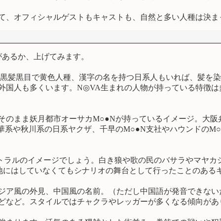
て、オフィシャルゲストもキャストも、自然と多い人種は決ま
があるか、上げてみます。
黒髪黒目で黄色人種、漢字の名を持つ日系人もいれば、髪を染
の外国人も多くいます。N◎VA生まれの人物が持っている特徴
のまま妖月都市オーサカM○●Nが持っているイメージ。大阪弁
華系や秋川系の日系ヤクザ、千早のM○●N支社やハウンドのM○
トラルのイメージでしょう。白き狼や歌の民のバサラやマヤカ
身地にはしていなくてもシナリオの舞台として行ったことのある
ジア風の外見、中国風の名前。（ただし中国語が発音できな
どなど。スタイルではチャクラやレッガーが多くなる傾向があ