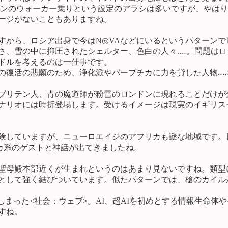
ランのウォーカー乗りという設定のアラシは多いですが、やは
ージがないこともありますね。
から、ロシア出身で今はN◎VAなどにいるというパターンで
さ、雪の中に抑圧されたシェルター、色白の人々‥‥。問題は
ドルを考えるのは一仕事です。
復活の悲願のため、浄化派やバーブチカに力を貸した人物‥‥
ブリテン人、青の魔道師が粉雪のロンドンに現れることだけが
ナリオには時折登場します。受けるイメージは現実のイギリス
険していますが、ニューロエイジのアフリカも謎な地域です。
カ系のゲストと神話が出てきましたね。
聖母殿本部近くが生まれというのはあまり見ないですね。類型
として強く結びついています。似たパターンでは、槍のカイル
まった<社会：ウェブ>。AI、超AIを初めとする情報生命体
すね。