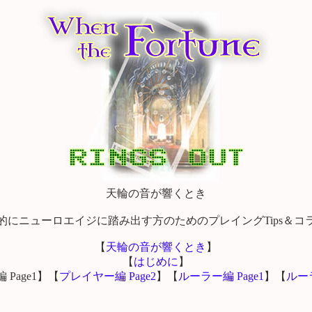
天輪の音が響くとき
的にニューロエイジに踏み出す方のためのプレイングTips＆コ
【
天輪の音が響くとき
】
【
はじめに
】
Page1】【
プレイヤー編 Page2
】【
ルーラー編 Page1
】【
ルーラ