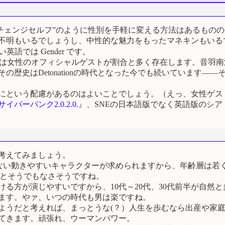
“チェンジセルフ”のように性別を手軽に変える方法はあるもの
不明もいるでしょうし、中性的な魅力をもったマネキンもいる
Gender
い英語では
です。
には女性のオフィシャルゲストが割合と多く存在します。音羽
歴史はDetonationの時代となった今でも続いています―
にという配慮があるのはよいことでしょう。（えっ、女性ゲス
サイバーパンク2.0.2.0.
』、SNEの日本語版でなく英語版のシ
考えてみましょう。
ない動きやすいキャラクターが求められますから、年齢層は若
るとそうでもなさそうですね。
る方が演じやすいですから、10代～20代、30代前半が自然
ます。やァ、いつの時代も男は楽ですね。
うだと考えれば、まっとうな(？）人生を歩むなら出産や家庭の
ってきます。頑張れ、ウーマンパワー。