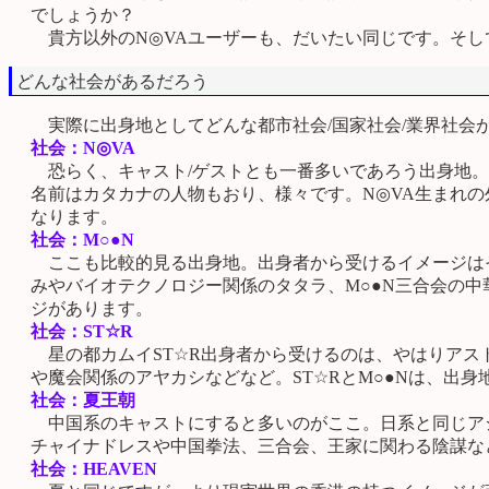
でしょうか？
貴方以外のN◎VAユーザーも、だいたい同じです。そし
どんな社会があるだろう
実際に出身地としてどんな都市社会/国家社会/業界社会
社会：N◎VA
恐らく、キャスト/ゲストとも一番多いであろう出身地。
名前はカタカナの人物もおり、様々です。N◎VA生まれ
なります。
社会：M○●N
ここも比較的見る出身地。出身者から受けるイメージはそ
みやバイオテクノロジー関係のタタラ、M○●N三合会の中
ジがあります。
社会：ST☆R
星の都カムイST☆R出身者から受けるのは、やはりアス
や魔会関係のアヤカシなどなど。ST☆RとM○●Nは、出
社会：夏王朝
中国系のキャストにすると多いのがここ。日系と同じア
チャイナドレスや中国拳法、三合会、王家に関わる陰謀な
社会：HEAVEN