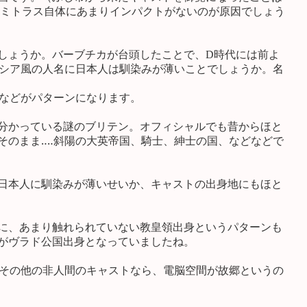
りミトラス自体にあまりインパクトがないのが原因でしょう
しょうか。バーブチカが台頭したことで、D時代には前よ
ロシア風の人名に日本人は馴染みが薄いことでしょうか。名
などがパターンになります。
分かっている謎のブリテン。オフィシャルでも昔からほと
そのまま‥‥斜陽の大英帝国、騎士、紳士の国、などなどで
日本人に馴染みが薄いせいか、キャストの出身地にもほと
に、あまり触れられていない教皇領出身というパターンも
がヴラド公国出身となっていましたね。
やその他の非人間のキャストなら、電脳空間が故郷というの