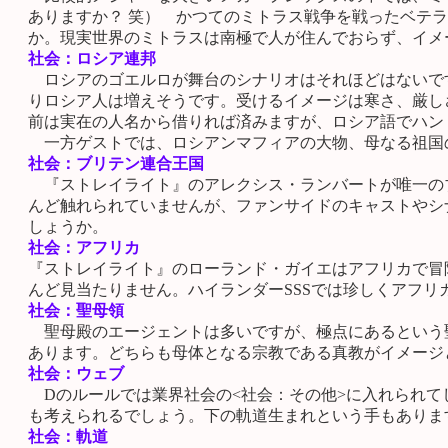
ありますか？ 笑） かつてのミトラス戦争を戦ったベテ
か。現実世界のミトラスは南極で人が住んでおらず、イメ
社会：ロシア連邦
ロシアのゴエルロが舞台のシナリオはそれほどはないです
りロシア人は増えそうです。受けるイメージは寒さ、厳し
前は実在の人名から借りれば済みますが、ロシア語でハン
一方ゲストでは、ロシアンマフィアの大物、母なる祖国の
社会：ブリテン連合王国
『ストレイライト』のアレクシス・ランバートが唯一の
んど触れられていませんが、ファンサイドのキャストやシ
しょうか。
社会：アフリカ
『ストレイライト』のローランド・ガイエはアフリカで冒
んど見当たりません。ハイランダーSSSでは珍しくアフリ
社会：聖母領
聖母殿のエージェントは多いですが、極点にあるという
あります。どちらも母体となる宗教である真教がイメージ
社会：ウェブ
Dのルールでは業界社会の<社会：その他>に入れられてし
も考えられるでしょう。下の軌道生まれという手もありま
社会：軌道