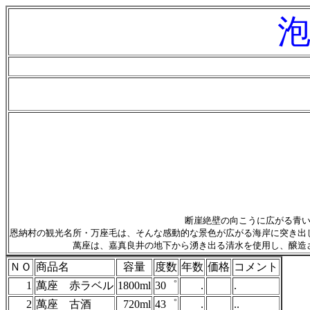
断崖絶壁の向こうに広がる青
恩納村の観光名所・万座毛は、そんな感動的な景色が広がる海岸に突き出
萬座は、嘉真良井の地下から湧き出る清水を使用し、醸造
ＮＯ
商品名
容量
度数
年数
価格
コメント
1
萬座 赤ラベル
1800ml
30゜
.
.
2
萬座 古酒
720ml
43゜
.
..