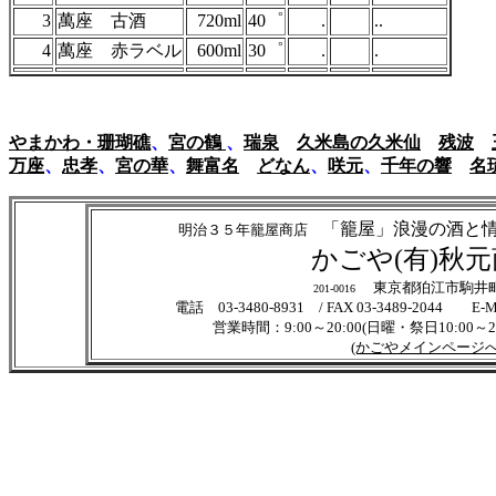
3
萬座 古酒
720ml
40゜
.
..
4
萬座 赤ラベル
600ml
30゜
.
.
やまかわ・珊瑚礁
、
宮の鶴
、
瑞泉
久米島の久米仙
残波
万座
、
忠孝
、
宮の華
、
舞富名
どなん
、
咲元
、
千年の響
名琉
「籠屋」浪漫
明治３５年籠屋商店
かごや(有)秋
東京都狛江市駒井町3
201-0016
電話 03-3480-8931 / FAX 03-3489-2044 
営業時間：9:00～20:00(日曜・祭日10:00～
(かごやメインページへ