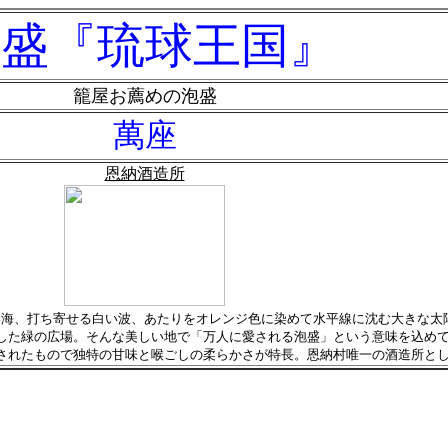
泡盛『琉球王国』
籠屋お薦めの泡盛
萬座
恩納酒造所
い海、打ち寄せる白い波、あたりをオレンジ色に染めて水平線に沈む大きな太
した緑の広場。そんな美しい地で「万人に愛される泡盛」という意味を込め
されたもので独特の甘味と喉ごしの柔らかさが特長。恩納村唯一の酒造所と