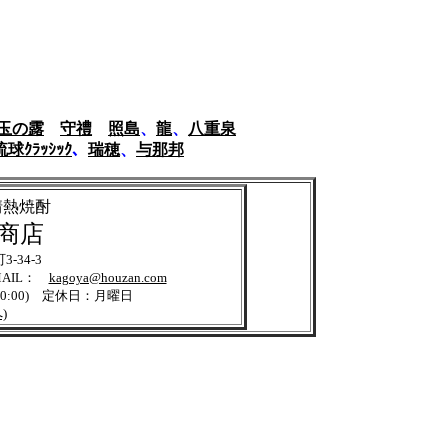
玉の露
守禮
照島
、
龍
、
八重泉
球ｸﾗｯｼｯｸ
、
瑞穂
、
与那邦
の酒と情熱焼酎
元商店
-34-3
E-MAIL：
kagoya@houzan.com
20:00) 定休日：月曜日
)