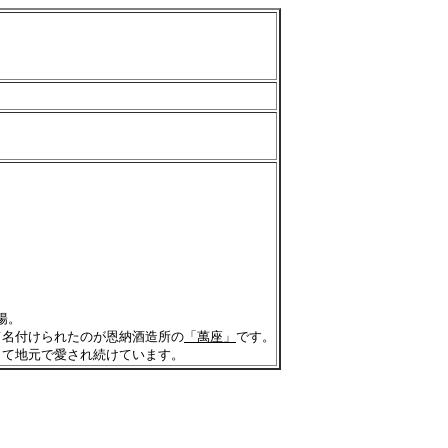
陽。
て名付けられたのが恩納酒造所の
「萬座」
です。
して地元で愛され続けています。