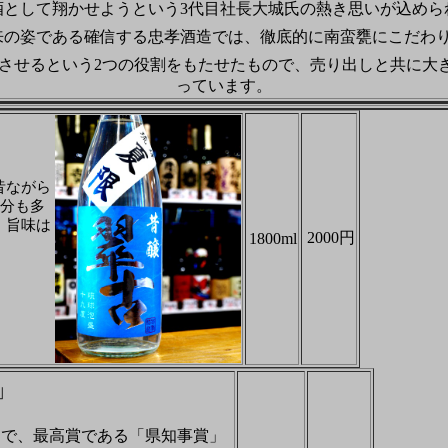
酒として翔かせようという3代目社長大城氏の熱き思いが込めら
来の姿である確信する忠孝酒造では、徹底的に南蛮甕にこだわり
進させるという2つの役割をもたせたもので、売り出しと共に大
っています。
昔ながら
分も多
、旨味は
2000円
1800ml
」
』
中で、最高賞である「県知事賞」