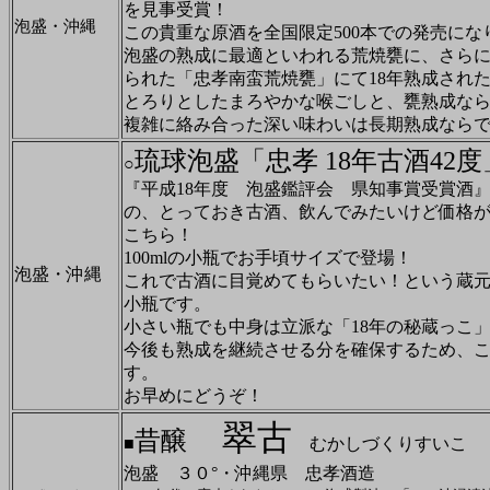
を見事受賞！
泡盛・沖縄
この貴重な原酒を全国限定500本での発売にな
泡盛の熟成に最適といわれる荒焼甕に、さら
られた「忠孝南蛮荒焼甕」にて18年熟成され
とろりとしたまろやかな喉ごしと、甕熟成な
複雑に絡み合った深い味わいは長期熟成なら
琉球泡盛「忠孝 18年古酒42度
○
『平成18年度 泡盛鑑評会 県知事賞受賞酒
の、とっておき古酒、飲んでみたいけど価格が･
こちら！
100mlの小瓶でお手頃サイズで登場！
泡盛・沖縄
これで古酒に目覚めてもらいたい！という蔵
小瓶です。
小さい瓶でも中身は立派な「18年の秘蔵っこ
今後も熟成を継続させる分を確保するため、こ
す。
お早めにどうぞ！
翠古
昔醸
■
むかしづくりすいこ
泡盛 ３０°・沖縄県 忠孝酒造