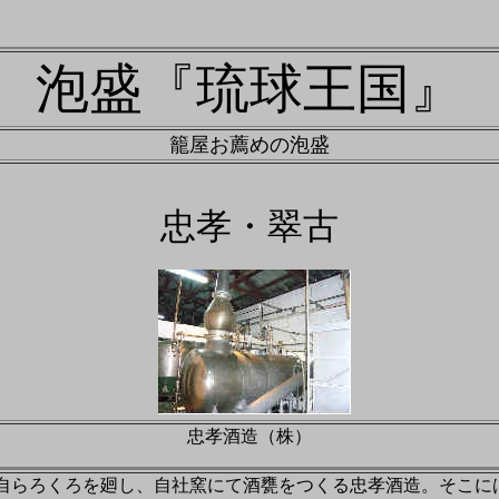
泡盛『琉球王国』
籠屋お薦めの泡盛
忠孝・
翠古
忠孝酒造（株）
長自らろくろを廻し、自社窯にて酒甕をつくる忠孝酒造。そこに