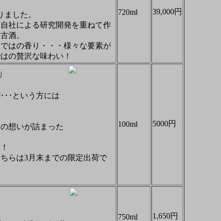
39,000円
720ml
りました。
に自社による研究開発を重ねて作
た古酒。
らではの香り・・・様々な要素が
ではの贅沢な味わい！
」
』
･･という方には
5000円
100ml
元の想いが詰まった
」！
ちらは3月末までの限定出荷で
1,650円
750ml