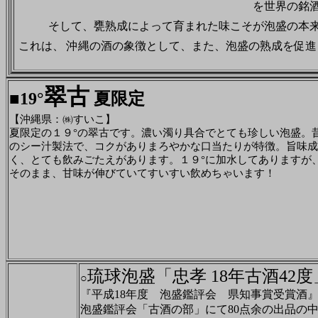
を世界の銘
そして、甕熟成によって育まれた味こそが泡盛の本
これは、 沖縄の酒の象徴として、また、泡盛の熟成を促
翠古
■
19
°
夏限定
【沖縄県：㈱すいこ】
夏限定の１９°の翠古です。濃い濁り具合でとても珍しい泡盛。
のシー汁製法で、コクがありまろやかな口当たりが特徴。旨味成
く、とても飲みごたえがあります。１９°に加水してありますが
そのまま、甘味が伸びていてすいすい飲めちゃいます！
琉球泡盛「忠孝 18年古酒42度
○
『平成18年度 泡盛鑑評会 県知事賞受賞酒
泡盛鑑評会「古酒の部」にて80点余の出品の