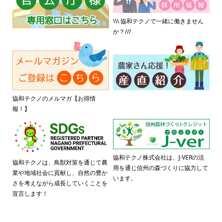
\\\ 協和テクノで一緒に働きません
か？///
協和テクノのメルマガ【お得情
報！】
協和テクノ株式会社は、J-VERの活
協和テクノは、鳥獣対策を通じて農
用を通じ信州の森づくりに協力して
業や地域社会に貢献し、自然の豊か
います。
さを考えながら成長していくことを
宣言します！