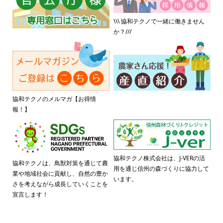
\\\ 協和テクノで一緒に働きません
か？///
協和テクノのメルマガ【お得情
報！】
協和テクノ株式会社は、J-VERの活
協和テクノは、鳥獣対策を通じて農
用を通じ信州の森づくりに協力して
業や地域社会に貢献し、自然の豊か
います。
さを考えながら成長していくことを
宣言します！