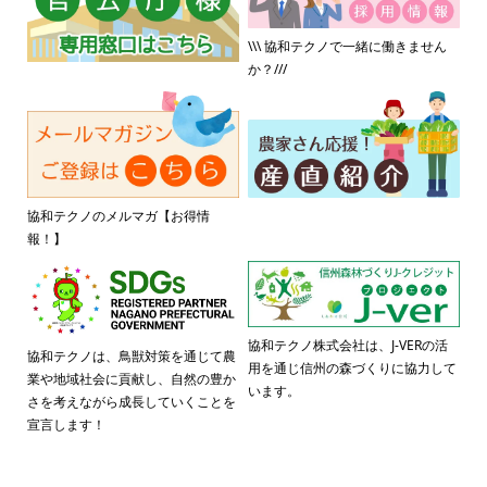
\\\ 協和テクノで一緒に働きません
か？///
協和テクノのメルマガ【お得情
報！】
協和テクノ株式会社は、J-VERの活
協和テクノは、鳥獣対策を通じて農
用を通じ信州の森づくりに協力して
業や地域社会に貢献し、自然の豊か
います。
さを考えながら成長していくことを
宣言します！