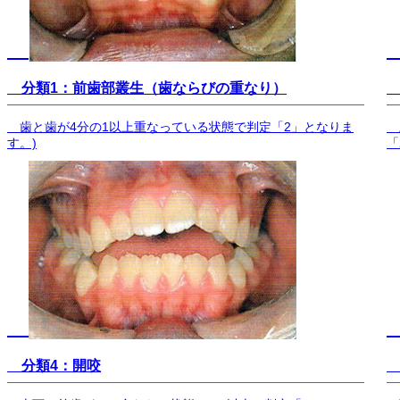
分類1：前歯部叢生（歯ならびの重なり）
歯と歯が4分の1以上重なっている状態で判定「2」となりま
上
す。)
「
分類
4：開咬