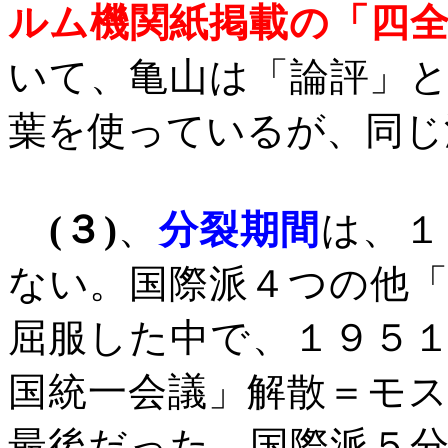
ルム機関紙掲載の「四
いて、亀山は「論評」
葉を使っているが、同じ
(
３
)
、
分裂期間
は、１
ない。国際派４つの他
屈服した中で、１９５
国統一会議」解散＝モ
最後だった。国際派５