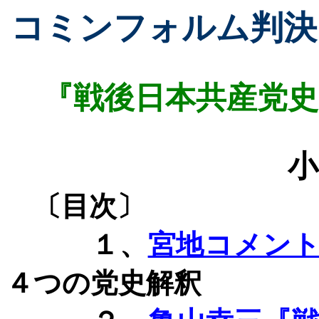
コミンフォルム判決
『戦後日本共産党史
小
〔目次〕
１、
宮地コメン
４つの党史解釈