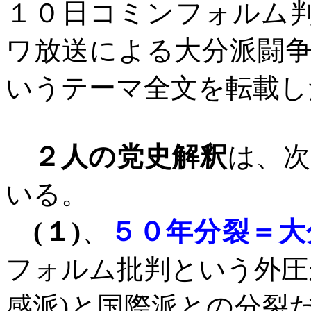
１０日コミンフォルム
ワ放送による大分派闘
いうテーマ全文を転載し
２人の党史解釈
は、
いる。
(
１
)
、
５０年分裂＝大
フォルム批判という外圧
感派
)
と国際派との分裂