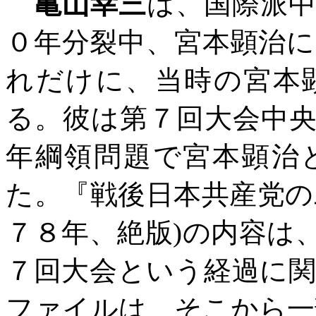
亀山幸三
は、国際派
０年分裂中、宮本顕治
れだけに、当時の宮本
る。彼は第７回大会中
年綱領問題で宮本顕治
た。『戦後日本共産党の
７８年、絶版
)
の内容は
７回大会という経過に
ファイルは、そこから一