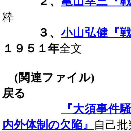
２、
亀山幸三『
粋
３、
小山弘健『
１９５１年
全文
(
関連ファイル
)
戻る
『大須事件
内外体制の欠陥』
自己批