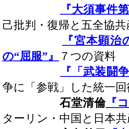
『大須事件
己批判・復帰と五全協共
『宮本顕治
の“屈服”』
７つの資料
『「武装闘
争に「参戦」した統一回
石堂清倫
『コ
ターリン・中国と日本共