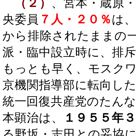
（２）
、宮本・蔵原
央委員
７人・２０％
は
から排除されたままの
派・臨中設立時に、排
もっとも早く、モスク
京機関指導部に転向し
統一回復共産党のたん
本顕治は、
１９５５年
る野坂・志田との妥協