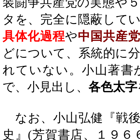
装闘争共産党の実態や
タを、完全に隠蔽して
具体化過程
や
中国共産
どについて、系統的に
れていない。小山著書
で、小見出し、
各色太字
なお、小山弘健『戦後
史』
(
芳賀書店、１９６