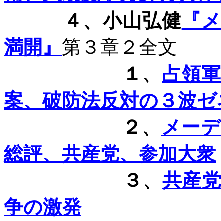
４、小山弘健
『
満開』
第３章２全文
１、
占領
案、破防法反対の３波ゼ
２、
メーデ
総評、共産党、参加大衆
３、
共産
争の激発