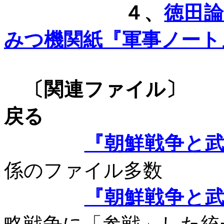
４、
徳田
みつ機関紙『軍事ノート
〔関連フ
戻る
『朝鮮戦争と
係のファイル多数
『朝鮮戦争と