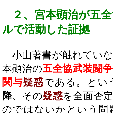
２、
宮本顕治が五全
ルで活動
した証拠
小山著書が触れていな
本顕治の
五全協武装闘
関与
疑惑
である。とい
降
、その
疑惑
を全面否
のではないかという問