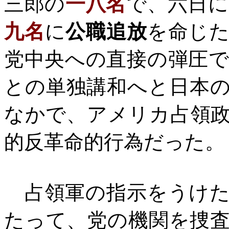
三郎の
一八名
で、六日
九名
に
公職追放
を命じ
党中央への直接の弾圧
との単独講和へと日本
なかで、アメリカ占領
的反革命的行為だった。
占領軍の指示をうけた
たって、党の機関を捜