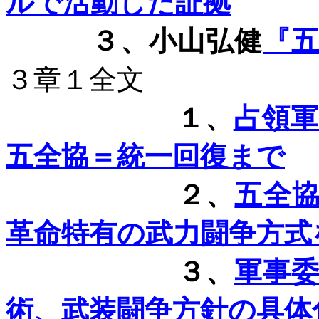
ルで活動した証拠
３、小山弘健
『
３章１全文
１、
占領
五全協＝統一回復まで
２、
五全
革命特有の武力闘争方式
３、
軍事
術、武装闘争方針の具体