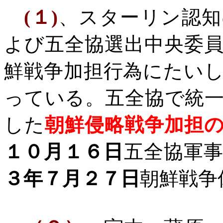
(
１
)
、スターリン認知
よび五全協選出中央委
鮮戦争加担行為にたい
っている。
五全協で統
した
朝鮮侵略戦争加担
１０月１６日
五全協軍
３年７月２７日
朝鮮戦争