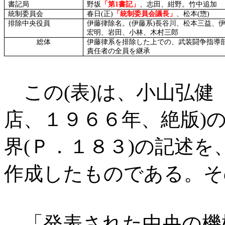
書記局
野坂
「第
1
書記」
、志田、紺野。竹中追加
統制委員会
春日
(
正
)
「統制委員会議長」
、松本
(
惣
)
排除中央役員
伊藤律除名。
(
伊藤系
)
長谷川、松本三益、
宏明、岩田、小林、木村三郎
総体
伊藤律系を排除した上での、武装闘争指導
責任者の全員を継承
この
(
表
)
は、小山弘健
店、１９６６年、絶版
)
界
(
Ｐ．１８３
)
の記述を
作成したものである。そ
「発表された中央の機