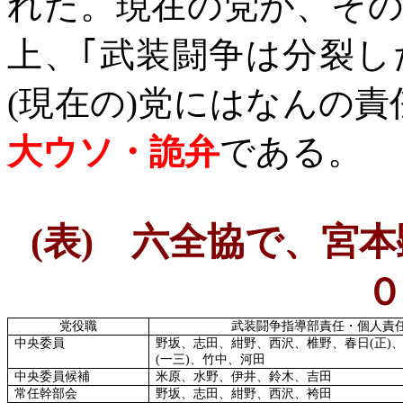
れた。
現在の党が、そ
上、｢武装闘争は分裂
(
現在の
)
党にはなんの責
大ウソ・詭弁
である。
(
表
)
六全協で、宮本
０
党役職
武装闘争指導部責任・個人責
中央委員
野坂、志田、紺野、西沢、椎野、春日
(
正
)
(
一三
)
、竹中、河田
中央委員候補
米原、水野、伊井、鈴木、吉田
常任幹部会
野坂、志田、紺野、西沢、袴田