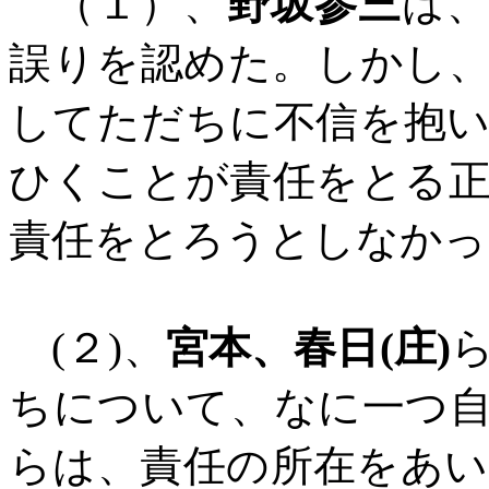
（１）、
野坂参三
は
誤りを認めた。しかし
してただちに不信を抱
ひくことが責任をとる
責任をとろうとしなかっ
(
２
)
、
宮本、春日
(
庄
)
ちについて、なに一つ
らは、責任の所在をあ