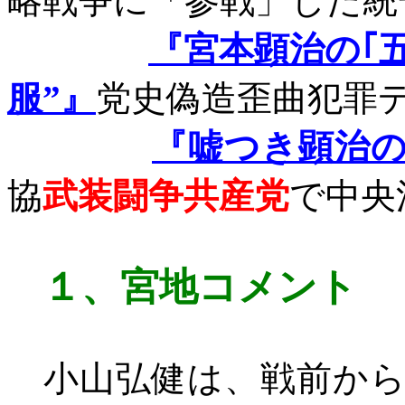
略戦争に「参戦」した統
『宮本顕治の｢
服”』
党史偽造歪曲犯罪
『嘘つき顕治
協
武装闘争共産党
で中央
１、
宮地コメント
小山弘健は、戦前から