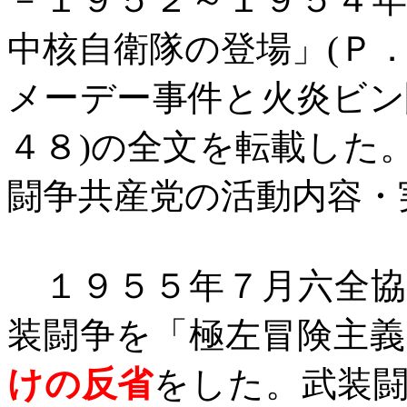
中核自衛隊の登場」
(
Ｐ
メーデー事件と火炎ビン
４８
)
の全文を転載した
闘争共産党の活動内容・
１９５５年７月六全協
装闘争を「極左冒険主
けの反省
をした。武装