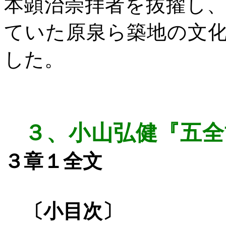
本顕治崇拝者を抜擢し
ていた原泉ら築地の文
した。
３、
小山弘健『五全
３章１全文
〔小目次〕