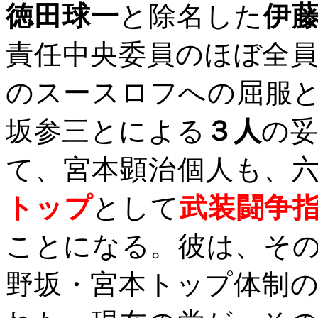
徳田球一
と除名した
伊
責任中央委員のほぼ全
のスースロフへの屈服
坂参三とによる
３人
の
て、宮本顕治個人も、
トップ
として
武装闘争
ことになる。彼は、そ
野坂・宮本トップ体制