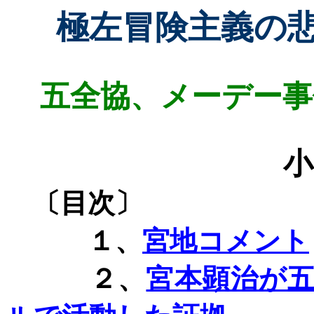
極左冒険主義の
五全協、メーデー事
小
〔目次〕
１、
宮地コメント
２、
宮本顕治が