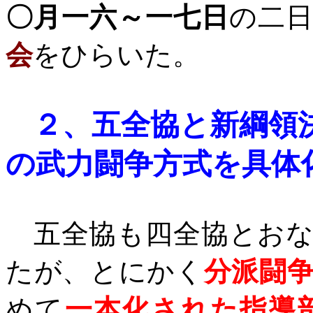
〇月一六～一七日
の二
会
をひらいた。
２、
五全協と新綱領
の武力闘争方式を具体
五全協も四全協とおな
たが、とにかく
分派闘
めて
一本化された指導