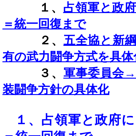
１、
占領軍と政
＝統一回復まで
２、
五全協と新
有の武力闘争方式を具体
３、
軍事委員会
装闘争方針
の具体化
１、
占領軍と政府に