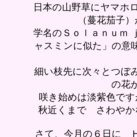
日本の山野草にヤマホ
（蔓花茄子）
学名のＳｏｌａｎｕｍ 
ャスミンに似た」の意
細い枝先に次々とつぼ
の花
咲き始めは淡紫色です
秋近くまで さわやか
さて、今月の６日に 