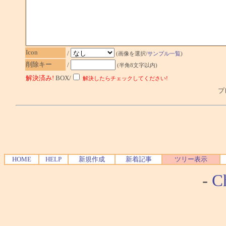
Icon
/
(画像を選択/
サンプル一覧
)
削除キー
/
(半角8文字以内)
解決済み!
BOX/
解決したらチェックしてください!
プレ
HOME
HELP
新規作成
新着記事
ツリー表示
-
Ch