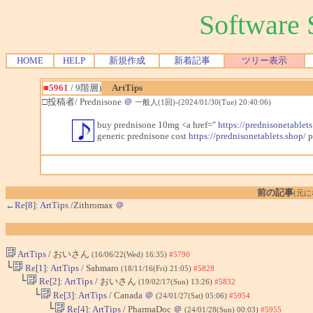
Softwar
HOME
HELP
新規作成
新着記事
ツリー表示
■5961
/ 9階層)
ArtTips
□投稿者/ Prednisone
＠
一般人(1回)-(2024/01/30(Tue) 20:40:06)
buy prednisone 10mg <a href="
https://prednisonetablet
generic prednisone cost
https://prednisonetablets.shop/
p
前の記事
(元
←Re[8]: ArtTips
/Zithromax
＠
ArtTips
/ おいさん
(16/06/22(Wed) 16:35)
#5790
└
Re[1]: ArtTips
/ Sahmaro
(18/11/16(Fri) 21:05)
#5828
└
Re[2]: ArtTips
/ おいさん
(19/02/17(Sun) 13:26)
#5832
└
Re[3]: ArtTips
/ Canada
＠
(24/01/27(Sat) 05:06)
#5954
└
Re[4]: ArtTips
/ PharmaDoc
＠
(24/01/28(Sun) 00:03)
#5955