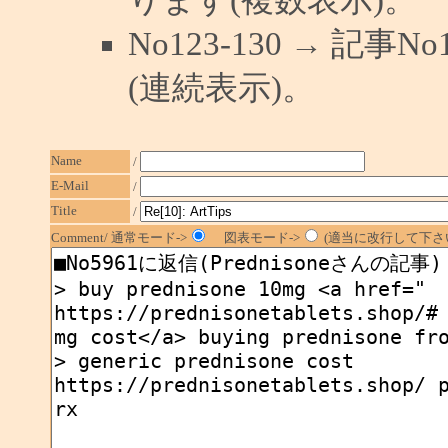
No123-130 → 記
(連続表示)。
Name
/
E-Mail
/
Title
/
Comment/ 通常モード->
図表モード->
(適当に改行して下さい