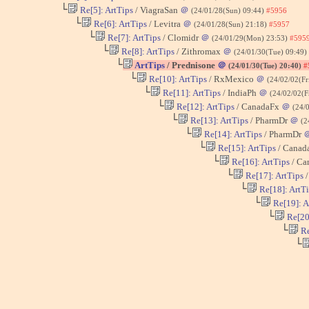
└
Re[5]: ArtTips
/ ViagraSan
＠
(24/01/28(Sun) 09:44)
#5956
└
Re[6]: ArtTips
/ Levitra
＠
(24/01/28(Sun) 21:18)
#5957
└
Re[7]: ArtTips
/ Clomidr
＠
(24/01/29(Mon) 23:53)
#595
└
Re[8]: ArtTips
/ Zithromax
＠
(24/01/30(Tue) 09:49)
└
ArtTips
/ Prednisone
＠
(24/01/30(Tue) 20:40)
#
└
Re[10]: ArtTips
/ RxMexico
＠
(24/02/02(Fr
└
Re[11]: ArtTips
/ IndiaPh
＠
(24/02/02(F
└
Re[12]: ArtTips
/ CanadaFx
＠
(24/
└
Re[13]: ArtTips
/ PharmDr
＠
(2
└
Re[14]: ArtTips
/ PharmDr
└
Re[15]: ArtTips
/ Canad
└
Re[16]: ArtTips
/ Ca
└
Re[17]: ArtTips
/
└
Re[18]: ArtT
└
Re[19]: A
└
Re[20]
└
Re
└