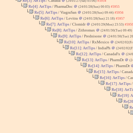
└
Re[3]: ArtTips
/ Canada
＠
(24/01/27(Sat) 05:06)
#5954
└
Re[4]: ArtTips
/ PharmaDoc
＠
(24/01/28(Sun) 00:03)
#5955
└
Re[5]: ArtTips
/ ViagraSan
＠
(24/01/28(Sun) 09:44)
#5956
└
Re[6]: ArtTips
/ Levitra
＠
(24/01/28(Sun) 21:18)
#5957
└
Re[7]: ArtTips
/ Clomidr
＠
(24/01/29(Mon) 23:53)
#595
└
Re[8]: ArtTips
/ Zithromax
＠
(24/01/30(Tue) 09:49)
└
Re[9]: ArtTips
/ Prednisone
＠
(24/01/30(Tue) 2
└
Re[10]: ArtTips
/ RxMexico
＠
(24/02/02(Fr
└
Re[11]: ArtTips
/ IndiaPh
＠
(24/02/02(F
└
Re[12]: ArtTips
/ CanadaFx
＠
(24/
└
Re[13]: ArtTips
/ PharmDr
＠
(2
└
Re[14]: ArtTips
/ PharmDr
└
Re[15]: ArtTips
/ Canad
└
Re[16]: ArtTips
/ Ca
└
Re[17]: ArtTips
/
└
Re[18]: ArtT
└
Re[19]: A
└
Re[20]
└
Re
└