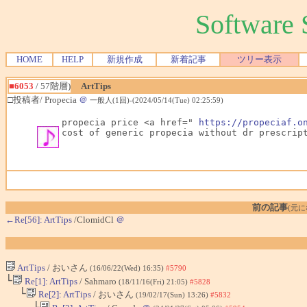
Softwar
HOME
HELP
新規作成
新着記事
ツリー表示
■6053
/ 57階層)
ArtTips
□投稿者/ Propecia
＠
一般人(1回)-(2024/05/14(Tue) 02:25:59)
propecia price <a href=" 
https://propeciaf.o
cost of generic propecia without dr prescrip
前の記事
(元
←Re[56]: ArtTips
/ClomidCl
＠
ArtTips
/ おいさん
(16/06/22(Wed) 16:35)
#5790
└
Re[1]: ArtTips
/ Sahmaro
(18/11/16(Fri) 21:05)
#5828
└
Re[2]: ArtTips
/ おいさん
(19/02/17(Sun) 13:26)
#5832