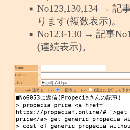
No123,130,134 →
ります(複数表示)。
No123-130 → 記
(連続表示)。
Name
/
E-Mail
/
Title
/
Comment/ 通常モード->
図表モード->
(適当に改行して下さい