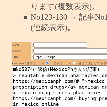
ります(複数表示)。
No123-130 → 記
(連続表示)。
Name
/
E-Mail
/
Title
/
Comment/ 通常モード->
図表モード->
(適当に改行して下さい