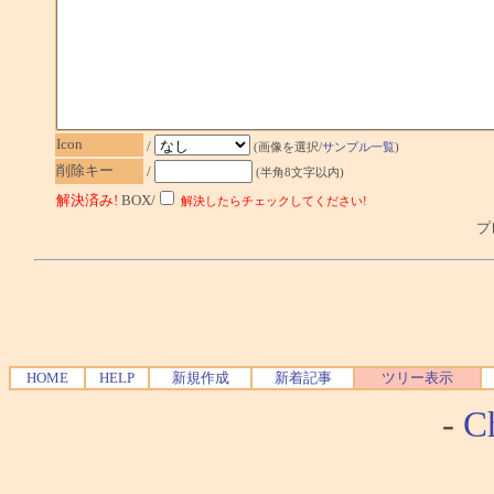
Icon
/
(画像を選択/
サンプル一覧
)
削除キー
/
(半角8文字以内)
解決済み!
BOX/
解決したらチェックしてください!
プレ
HOME
HELP
新規作成
新着記事
ツリー表示
-
Ch