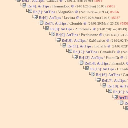
└
Re[3]: ArtTips
/ Canada
＠
(24/01/27(Sat) 05:06)
#5954
└
Re[4]: ArtTips
/ PharmaDoc
＠
(24/01/28(Sun) 00:03)
#5955
└
Re[5]: ArtTips
/ ViagraSan
＠
(24/01/28(Sun) 09:44)
#5956
└
Re[6]: ArtTips
/ Levitra
＠
(24/01/28(Sun) 21:18)
#5957
└
Re[7]: ArtTips
/ Clomidr
＠
(24/01/29(Mon) 23:53)
#595
└
Re[8]: ArtTips
/ Zithromax
＠
(24/01/30(Tue) 09:49)
└
Re[9]: ArtTips
/ Prednisone
＠
(24/01/30(Tue) 2
└
Re[10]: ArtTips
/ RxMexico
＠
(24/02/02(Fr
└
Re[11]: ArtTips
/ IndiaPh
＠
(24/02/02(F
└
Re[12]: ArtTips
/ CanadaFx
＠
(24/
└
Re[13]: ArtTips
/ PharmDr
＠
(2
└
Re[14]: ArtTips
/ PharmDr
└
Re[15]: ArtTips
/ Canad
└
Re[16]: ArtTips
/ Ca
└
Re[17]: ArtTips
/
└
Re[18]: ArtT
└
Re[19]: A
└
ArtTi
└
Re
└