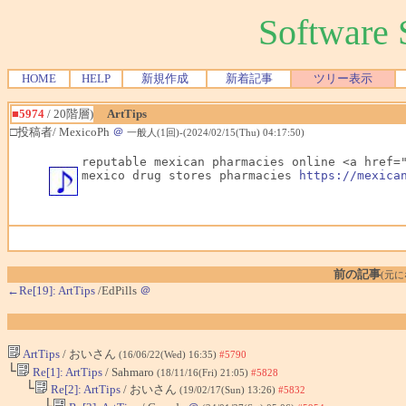
Softwar
HOME
HELP
新規作成
新着記事
ツリー表示
■5974
/ 20階層)
ArtTips
□投稿者/ MexicoPh
＠
一般人(1回)-(2024/02/15(Thu) 04:17:50)
reputable mexican pharmacies online <a href=
mexico drug stores pharmacies 
https://mexica
前の記事
(元
←Re[19]: ArtTips
/EdPills
＠
ArtTips
/ おいさん
(16/06/22(Wed) 16:35)
#5790
└
Re[1]: ArtTips
/ Sahmaro
(18/11/16(Fri) 21:05)
#5828
└
Re[2]: ArtTips
/ おいさん
(19/02/17(Sun) 13:26)
#5832