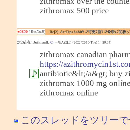
zithromax over the count
zithromax 500 price
■5850
/ ResNo.9)
Re[2]: ArtTips 64bitﾂづ可更ﾂ新ﾂづ�暗ｪ
□投稿者/ Buikisudk
＠
一般人(2回)-(2022/02/10(Thu) 14:28:04)
zithromax canadian phar
https://azithromycin1st.c
antibiotic&lt;/a&gt; buy 
zithromax 1000 mg onlin
zithromax online
このスレッドをツリーで