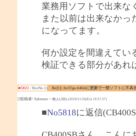
業務用ソフトで出来な
また以前は出来なかった
になってます。
何か設定を間違えてい
検証できる部分があれ
■5821
/ ResNo.1)
Re[1]: ArtTips 64bitに更新で一部ソフトに不具
□投稿者/ Sahmaro
一般人(2回)-(2018/11/16(Fri) 19:57:57)
■
No5818
に返信(CB40
CB400SBさん、こんにち