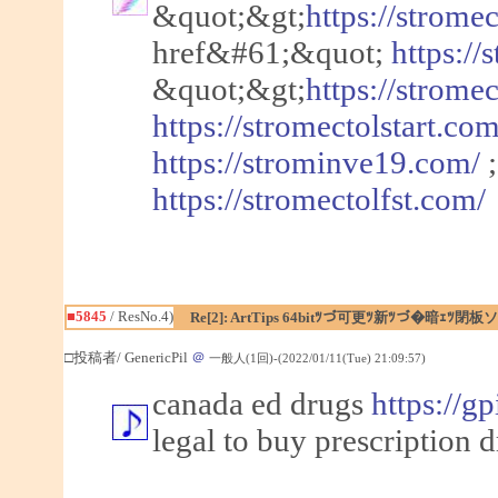
&quot;&gt;
https://strome
href&#61;&quot;
https://
&quot;&gt;
https://strome
https://stromectolstart.com
https://strominve19.com/
https://stromectolfst.com/
■5845
/ ResNo.4)
Re[2]: ArtTips 64bitﾂづ可更ﾂ新ﾂづ�暗ｪ
□投稿者/ GenericPil
＠
一般人(1回)-(2022/01/11(Tue) 21:09:57)
canada ed drugs
https://g
legal to buy prescription 