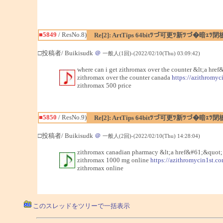
■5849
/ ResNo.8)
Re[2]: ArtTips 64bitﾂづ可更ﾂ新ﾂづ�
□投稿者/ Buikisudk
＠
一般人(1回)-(2022/02/10(Thu) 03:09:42)
where can i get zithromax over the counter &lt;a hr
zithromax over the counter canada
https://azithromyc
zithromax 500 price
■5850
/ ResNo.9)
Re[2]: ArtTips 64bitﾂづ可更ﾂ新ﾂづ�
□投稿者/ Buikisudk
＠
一般人(2回)-(2022/02/10(Thu) 14:28:04)
zithromax canadian pharmacy &lt;a href&#61;&quot
zithromax 1000 mg online
https://azithromycin1st.co
zithromax online
このスレッドをツリーで一括表示