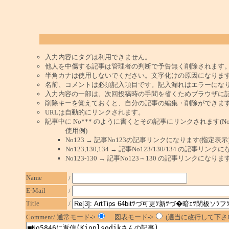
入力内容にタグは利用できません。
他人を中傷する記事は管理者の判断で予告無く削除されます
半角カナは使用しないでください。文字化けの原因になりま
名前、コメントは必須記入項目です。記入漏れはエラーにな
入力内容の一部は、次回投稿時の手間を省くためブラウザに
削除キーを覚えておくと、自分の記事の編集・削除ができま
URLは自動的にリンクされます。
記事中に No*** のように書くとその記事にリンクされます(No 
使用例)
No123 → 記事No123の記事リンクになります(指定表示
No123,130,134 → 記事No123/130/134 の記事リ
No123-130 → 記事No123～130 の記事リンクになり
Name
/
E-Mail
/
Title
/
Comment/ 通常モード->
図表モード->
(適当に改行して下さい