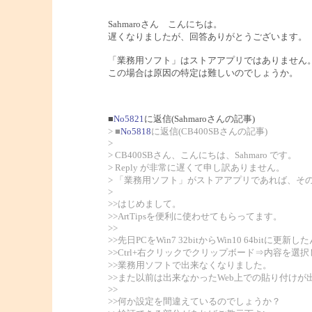
Sahmaroさん こんにちは。
遅くなりましたが、回答ありがとうございます。
「業務用ソフト」はストアアプリではありません
この場合は原因の特定は難しいのでしょうか。
■
No5821
に返信(Sahmaroさんの記事)
> ■
No5818
に返信(CB400SBさんの記事)
>
> CB400SBさん、こんにちは、Sahmaro です。
> Reply が非常に遅くて申し訳ありません。
> 「業務用ソフト」がストアアプリであれば、そ
>
>>はじめまして。
>>ArtTipsを便利に使わせてもらってます。
>>
>>先日PCをWin7 32bitからWin10 64bitに更新
>>Ctrl+右クリックでクリップボード⇒内容を選
>>業務用ソフトで出来なくなりました。
>>また以前は出来なかったWeb上での貼り付け
>>
>>何か設定を間違えているのでしょうか？