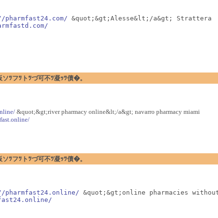
//pharmfast24.com/
 &quot;&gt;Alesse&lt;/a&gt; Strattera

armfastd.com/
暗ｪﾂ閉板ソﾂフﾂトﾂづ可不ﾂ凝ｯﾂ債�。
nline/
&quot;&gt;river pharmacy online&lt;/a&gt; navarro pharmacy miami
fast.online/
暗ｪﾂ閉板ソﾂフﾂトﾂづ可不ﾂ凝ｯﾂ債�。
//pharmfast24.online/
 &quot;&gt;online pharmacies without
fast24.online/