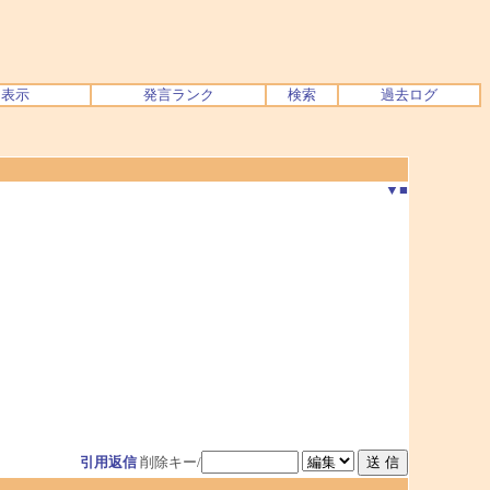
ク表示
発言ランク
検索
過去ログ
▼
■
引用返信
削除キー/