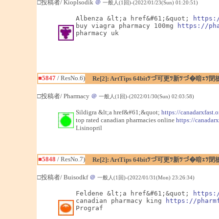
□投稿者/ Kioplsodik
＠
一般人(1回)-(2022/01/23(Sun) 01:20:51)
Albenza &lt;a href&#61;&quot; 
https:
buy viagra pharmacy 100mg 
https://ph
pharmacy uk
■5847
/ ResNo.6)
Re[2]: ArtTips 64bitﾂづ可更ﾂ新ﾂづ�
□投稿者/ Pharmacy
＠
一般人(1回)-(2022/01/30(Sun) 02:03:58)
Sildigra &lt;a href&#61;&quot;
https://canadarxfast.o
top rated canadian pharmacies online
https://canadarx
Lisinopril
■5848
/ ResNo.7)
Re[2]: ArtTips 64bitﾂづ可更ﾂ新ﾂづ�
□投稿者/ Buisodkf
＠
一般人(1回)-(2022/01/31(Mon) 23:26:34)
Feldene &lt;a href&#61;&quot; 
https:
canadian pharmacy king 
https://pharm
Prograf