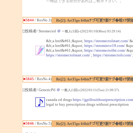
>>検証できる部分があればご教示下さい。。
■5844
/ ResNo.3)
Re[2]: ArtTips 64bitﾂづ可更ﾂ新ﾂづ�
□投稿者/ Stromectol
＠
一般人(1回)-(2022/01/10(Mon) 03:29:14)
&lt;a href&#61;&quot;
https://stromectolstart.com/
&q
&lt;a href&#61;&quot;
https://strominve19.com/
&quo
&lt;a href&#61;&quot;
https://stromectolfst.com/
&qu
https://stromectolstart.com/
;
https://stromectolr.com/
■5845
/ ResNo.4)
Re[2]: ArtTips 64bitﾂづ可更ﾂ新ﾂづ�
□投稿者/ GenericPil
＠
一般人(1回)-(2022/01/11(Tue) 21:09:57)
canada ed drugs
https://gpillswithoutprescription.com
legal to buy prescription drugs without prescription
■5846
/ ResNo.5)
Re[2]: ArtTips 64bitﾂづ可更ﾂ新ﾂづ�