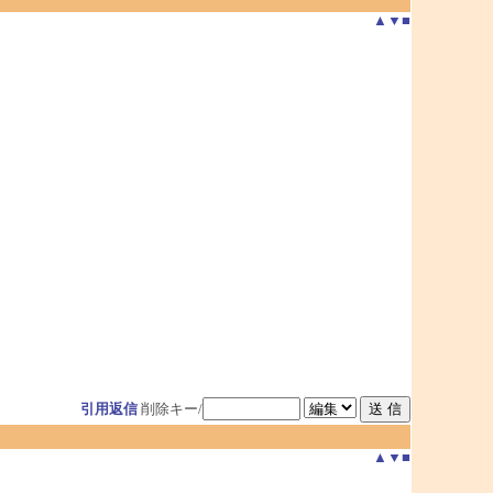
▲
▼
■
引用返信
削除キー/
▲
▼
■