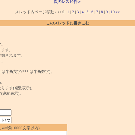
次のレス10件＞
スレッド内ページ移動 / <<
0
|
1
|
2
|
3
|
4
|
5
|
6
|
7
|
8
|
9
|
10
>>
このスレッドに書きこむ
。
す。
ります。
記録されます。
す。
は半角英字/*** は半角数字)。
)。
ンクになります(複数表示)。
ます(連続表示)。
/半角10000文字以内)