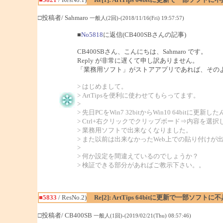
□投稿者/ Sahmaro
一般人(2回)-(2018/11/16(Fri) 19:57:57)
■
No5818
に返信(CB400SBさんの記事)
CB400SBさん、こんにちは、Sahmaro です。
Reply が非常に遅くて申し訳ありません。
「業務用ソフト」がストアアプリであれば、その
> はじめまして。
> ArtTipsを便利に使わせてもらってます。
>
> 先日PCをWin7 32bitからWin10 64bitに更新
> Ctrl+右クリックでクリップボード⇒内容を選
> 業務用ソフトで出来なくなりました。
> また以前は出来なかったWeb上での貼り付けが
>
> 何か設定を間違えているのでしょうか？
> 検証できる部分があればご教示下さい。。
■5833
/ ResNo.2)
Re[2]: ArtTips 64bitに更新で一部ソフトに
□投稿者/ CB400SB
一般人(1回)-(2019/02/21(Thu) 08:57:46)