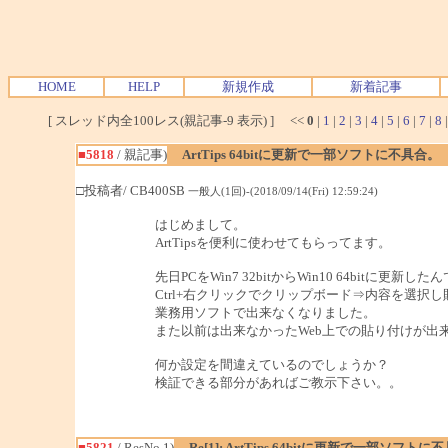
HOME
HELP
新規作成
新着記事
[ スレッド内全100レス(親記事-9 表示) ] <<
0
|
1
|
2
|
3
|
4
|
5
|
6
|
7
|
8
■5818
/ 親記事)
ArtTips 64bitに更新で一部ソフトに不具合。
□投稿者/ CB400SB
一般人(1回)-(2018/09/14(Fri) 12:59:24)
はじめまして。
ArtTipsを便利に使わせてもらってます。
先日PCをWin7 32bitからWin10 64bitに更新し
Ctrl+右クリックでクリップボード⇒内容を選択
業務用ソフトで出来なくなりました。
また以前は出来なかったWeb上での貼り付けが出
何か設定を間違えているのでしょうか？
検証できる部分があればご教示下さい。。
■5821
/ ResNo.1)
Re[1]: ArtTips 64bitに更新で一部ソフトに