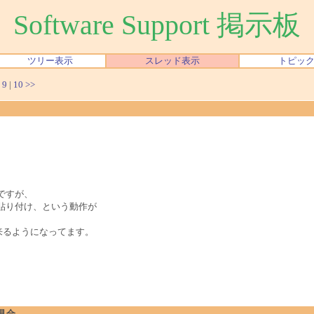
Software Support 掲示板
ツリー表示
スレッド表示
トピッ
|
9
|
10
>>
たんですが、
し貼り付け、という動作が
来るようになってます。
不具合。