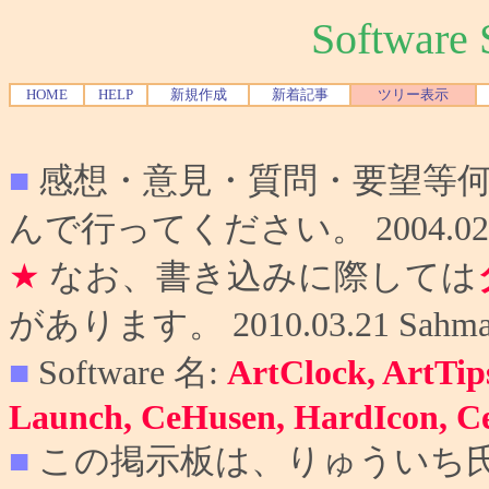
Softwar
HOME
HELP
新規作成
新着記事
ツリー表示
■
感想・意見・質問・要望等
んで行ってください。 2004.02.10
★
なお、書き込みに際しては
があります。 2010.03.21 Sahma
■
Software 名:
ArtClock, ArtTip
Launch, CeHusen, HardIcon, C
■
この掲示板は、りゅういち