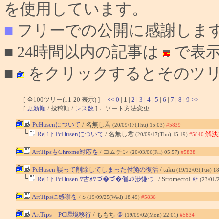
を使用しています。
■
フリーでの公開に感謝しま
■ 24時間以内の記事は
で表
■
をクリックするとそのツリ
[ 全100ツリー(11-20 表示) ]
<<
0
|
1
|
2
|
3
|
4
|
5
|
6
|
7
|
8
|
9
>>
[
更新順
/ 投稿順 /
レス数
] ←ソート方法変更
PcHusenについて
/ 名無し君
(20/09/17(Thu) 15:03)
#5839
└
Re[1]: PcHusenについて
/ 名無し君
解決
(20/09/17(Thu) 15:19)
#5840
ArtTipsもChrome対応を
/ コムチン
(20/03/06(Fri) 05:57)
#5838
PcHusen 誤って削除してしまった付箋の復活
/ taku
(19/12/03(Tue) 1
└
Re[1]: PcHusen ﾂ古ｫﾂづ�づ�催ｭﾂ渉慊つ..
/ Stromectol
＠
(23/01/
ArtTipsに感謝を
/ S
(19/09/25(Wed) 18:49)
#5836
ArtTips PC環境移行
/ ももち
＠
(19/09/02(Mon) 22:01)
#5834