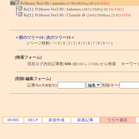
PcHusen Ver3.90
/ nanashi
(17/09/28(Thu) 09:13)
#5813
├
Re[1]: PcHusen Ver3.90
/ Sahmaro
(18/11/16(Fri) 20:13)
#5823
└
Re[1]: PcHusen Ver3.90
/ Clomidr
＠
(24/01/29(Mon) 23:42)
#5958
＜前のツリー10
|
次のツリー10＞
( ページ移動 /
<<
0
|
1
|
2
|
3
|
4
|
5
|
6
|
7
|
8
|
9
>>
)
[検索フォーム]
現在ログ内全記事数/
606
から検索 キーワー
(親/100 レス/506)
[削除/編集フォーム]
記事No
/
削除キー/
(半角数字)
HOME
HELP
新規作成
新着記事
ツリー表示