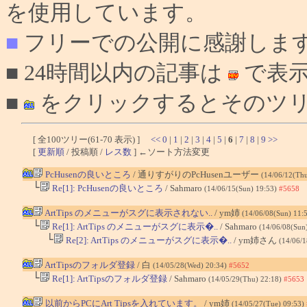
を使用しています。
■
フリーでの公開に感謝しま
■ 24時間以内の記事は
で表
■
をクリックするとそのツリ
[ 全100ツリー(61-70 表示) ]
<<
0
|
1
|
2
|
3
|
4
|
5
|
6
|
7
|
8
|
9
>>
[
更新順
/ 投稿順 /
レス数
] ←ソート方法変更
PcHusenの良いところ
/ 通りすがりのPcHusenユーザー
(14/06/12(Th
└
Re[1]: PcHusenの良いところ
/ Sahmaro
(14/06/15(Sun) 19:53)
#5658
ArtTips のメニューがスグに表示されない..
/ ym姉
(14/06/08(Sun) 11:
└
Re[1]: ArtTips のメニューがスグに表示�..
/ Sahmaro
(14/06/08(Sun
└
Re[2]: ArtTips のメニューがスグに表示�..
/ ym姉さん
(14/06/
ArtTipsのフォルダ登録
/ 白
(14/05/28(Wed) 20:34)
#5652
└
Re[1]: ArtTipsのフォルダ登録
/ Sahmaro
(14/05/29(Thu) 22:18)
#5653
以前からPCにArt Tipsを入れています。
/ ym姉
(14/05/27(Tue) 09:53)