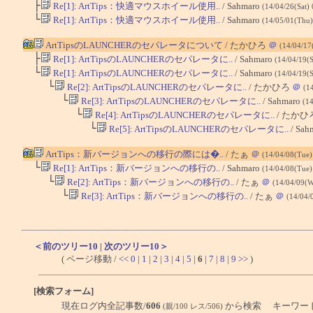
├
Re[1]: ArtTips：快適マウスホイール使用..
/ Sahmaro
(14/04/26(Sat)
└
Re[1]: ArtTips：快適マウスホイール使用..
/ Sahmaro
(14/05/01(Thu)
ArtTipsのLAUNCHERのセパレータについて
/ たかひろ
＠
(14/04/17
├
Re[1]: ArtTipsのLAUNCHERのセパレータに..
/ Sahmaro
(14/04/19(S
└
Re[1]: ArtTipsのLAUNCHERのセパレータに..
/ Sahmaro
(14/04/19(S
└
Re[2]: ArtTipsのLAUNCHERのセパレータに..
/ たかひろ
＠
(1
└
Re[3]: ArtTipsのLAUNCHERのセパレータに..
/ Sahmaro
(1
└
Re[4]: ArtTipsのLAUNCHERのセパレータに..
/ たかひ
└
Re[5]: ArtTipsのLAUNCHERのセパレータに..
/ Sah
ArtTips：新バージョンへの移行の際には�..
/ たぁ
＠
(14/04/08(Tue)
└
Re[1]: ArtTips：新バージョンへの移行の..
/ Sahmaro
(14/04/08(Tue)
└
Re[2]: ArtTips：新バージョンへの移行の..
/ たぁ
＠
(14/04/09(W
└
Re[3]: ArtTips：新バージョンへの移行の..
/ たぁ
＠
(14/04/
＜前のツリー10
|
次のツリー10＞
( ページ移動 /
<<
0
|
1
|
2
|
3
|
4
|
5
|
6
|
7
|
8
|
9
>>
)
[検索フォーム]
現在ログ内全記事数/
606
から検索 キーワー
(親/100 レス/506)