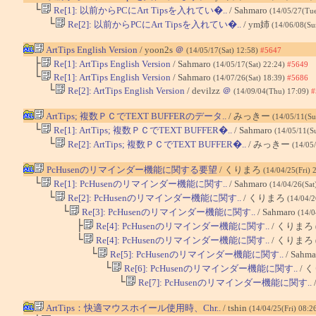
└
Re[1]: 以前からPCにArt Tipsを入れてい�..
/ Sahmaro
(14/05/27(Tu
└
Re[2]: 以前からPCにArt Tipsを入れてい�..
/ ym姉
(14/06/08(Su
ArtTips English Version
/ yoon2s
＠
(14/05/17(Sat) 12:58)
#5647
├
Re[1]: ArtTips English Version
/ Sahmaro
(14/05/17(Sat) 22:24)
#5649
└
Re[1]: ArtTips English Version
/ Sahmaro
(14/07/26(Sat) 18:39)
#5686
└
Re[2]: ArtTips English Version
/ devilzz
＠
(14/09/04(Thu) 17:09)
#
ArtTips; 複数ＰＣでTEXT BUFFERのデータ..
/ みっきー
(14/05/11(Su
└
Re[1]: ArtTips; 複数ＰＣでTEXT BUFFER�..
/ Sahmaro
(14/05/11(S
└
Re[2]: ArtTips; 複数ＰＣでTEXT BUFFER�..
/ みっきー
(14/05
PcHusenのリマインダー機能に関する要望
/ くりまろ
(14/04/25(Fri) 
└
Re[1]: PcHusenのリマインダー機能に関す..
/ Sahmaro
(14/04/26(Sat
└
Re[2]: PcHusenのリマインダー機能に関す..
/ くりまろ
(14/04/2
└
Re[3]: PcHusenのリマインダー機能に関す..
/ Sahmaro
(14/0
├
Re[4]: PcHusenのリマインダー機能に関す..
/ くりまろ
└
Re[4]: PcHusenのリマインダー機能に関す..
/ くりまろ
└
Re[5]: PcHusenのリマインダー機能に関す..
/ Sahm
└
Re[6]: PcHusenのリマインダー機能に関す..
/ 
└
Re[7]: PcHusenのリマインダー機能に関す..
ArtTips：快適マウスホイール使用時、Chr..
/ tshin
(14/04/25(Fri) 08:2