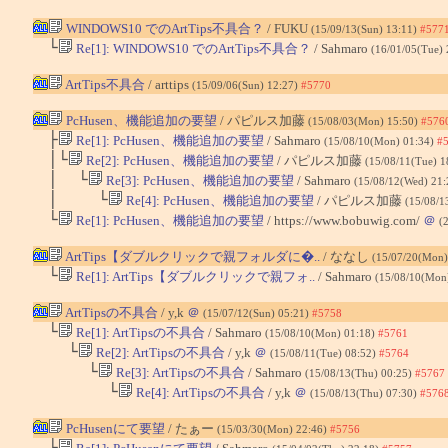
WINDOWS10 でのArtTips不具合？
/ FUKU
(15/09/13(Sun) 13:11)
#577
└
Re[1]: WINDOWS10 でのArtTips不具合？
/ Sahmaro
(16/01/05(Tue)
ArtTips不具合
/ arttips
(15/09/06(Sun) 12:27)
#5770
PcHusen、機能追加の要望
/ パピルス加藤
(15/08/03(Mon) 15:50)
#576
├
Re[1]: PcHusen、機能追加の要望
/ Sahmaro
(15/08/10(Mon) 01:34)
#
│└
Re[2]: PcHusen、機能追加の要望
/ パピルス加藤
(15/08/11(Tue) 1
│ └
Re[3]: PcHusen、機能追加の要望
/ Sahmaro
(15/08/12(Wed) 21
│ └
Re[4]: PcHusen、機能追加の要望
/ パピルス加藤
(15/08/1
└
Re[1]: PcHusen、機能追加の要望
/ https://www.bobuwig.com/
＠
(
ArtTips【ダブルクリックで親フォルダに�..
/ ななし
(15/07/20(Mon)
└
Re[1]: ArtTips【ダブルクリックで親フォ..
/ Sahmaro
(15/08/10(Mon
ArtTipsの不具合
/ y,k
＠
(15/07/12(Sun) 05:21)
#5758
└
Re[1]: ArtTipsの不具合
/ Sahmaro
(15/08/10(Mon) 01:18)
#5761
└
Re[2]: ArtTipsの不具合
/ y,k
＠
(15/08/11(Tue) 08:52)
#5764
└
Re[3]: ArtTipsの不具合
/ Sahmaro
(15/08/13(Thu) 00:25)
#5767
└
Re[4]: ArtTipsの不具合
/ y,k
＠
(15/08/13(Thu) 07:30)
#576
PcHusenにて要望
/ たぁー
(15/03/30(Mon) 22:46)
#5756
└