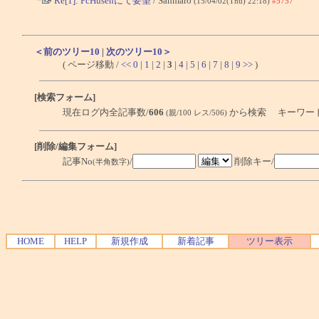
Re[1]: PcHusenにて要望
/ Sahmaro
(15/04/02(Thu) 22:18)
#5757
＜前のツリー10
|
次のツリー10＞
( ページ移動 /
<<
0
|
1
|
2
|
3
|
4
|
5
|
6
|
7
|
8
|
9
>>
)
[検索フォーム]
現在ログ内全記事数/
606
から検索 キーワー
(親/100 レス/506)
[削除/編集フォーム]
記事No
/
削除キー/
(半角数字)
HOME
HELP
新規作成
新着記事
ツリー表示