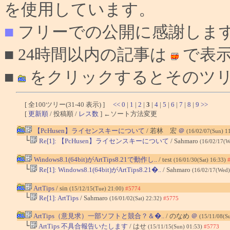
を使用しています。
■
フリーでの公開に感謝しま
■ 24時間以内の記事は
で表
■
をクリックするとそのツリ
[ 全100ツリー(31-40 表示) ]
<<
0
|
1
|
2
|
3
|
4
|
5
|
6
|
7
|
8
|
9
>>
[
更新順
/ 投稿順 /
レス数
] ←ソート方法変更
【PcHusen】ライセンスキーについて
/ 若林 宏
＠
(16/02/07(Sun) 1
└
Re[1]: 【PcHusen】ライセンスキーについて
/ Sahmaro
(16/02/17(W
Windows8.1(64bit)がArtTips8.21で動作し..
/ test
(16/01/30(Sat) 16:33)
└
Re[1]: Windows8.1(64bit)がArtTips8.21�..
/ Sahmaro
(16/02/17(Wed)
ArtTips
/ sin
(15/12/15(Tue) 21:00)
#5774
└
Re[1]: ArtTips
/ Sahmaro
(16/01/02(Sat) 22:32)
#5775
ArtTips（意見求）一部ソフトと競合？＆�..
/ のなめ
＠
(15/11/08(S
└
ArtTips 不具合報告いたします
/ はせ
(15/11/15(Sun) 01:53)
#5773