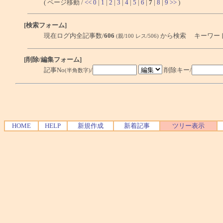
( ページ移動 /
<<
0
|
1
|
2
|
3
|
4
|
5
|
6
|
7
|
8
|
9
>>
)
[検索フォーム]
現在ログ内全記事数/
606
から検索 キーワー
(親/100 レス/506)
[削除/編集フォーム]
記事No
/
削除キー/
(半角数字)
HOME
HELP
新規作成
新着記事
ツリー表示