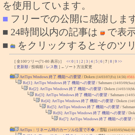
を使用しています。
■
フリーでの公開に感謝しま
■ 24時間以内の記事は
で表
■
をクリックするとそのツリ
[ 全100ツリー(71-80 表示) ]
<<
0
|
1
|
2
|
3
|
4
|
5
|
6
|
7
|
8
|
9
>>
[
更新順
/ 投稿順 /
レス数
] ←ソート方法変更
ArtTips Windows 終了 機能への要望
/ Doken
(14/03/07(Fri) 14:56)
#561
└
Re[1]: ArtTips Windows 終了 機能への要望
/ Sahmaro
(14/03/09(Sun
└
Re[2]: ArtTips Windows 終了 機能への要望
/ Doken
(14/03/10(M
└
Re[3]: ArtTips Windows 終了 機能への要望
/ Sahmaro
(14/03
└
Re[4]: ArtTips Windows 終了 機能への要望
/ Doken
(14/
└
Re[5]: ArtTips Windows 終了 機能への要望
/ Sahma
└
Re[6]: ArtTips Windows 終了 機能への要望
/ Do
└
Re[7]: ArtTips Windows 終了 機能への要望
/
ArtTips：リネーム時のカーソル位置で不�..
/ 雪駄
(14/03/05(Wed) 0