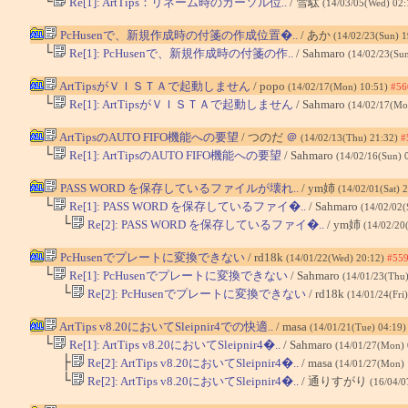
└
Re[1]: ArtTips：リネーム時のカーソル位..
/ 雪駄
(14/03/05(Wed) 02
PcHusenで、新規作成時の付箋の作成位置�..
/ あか
(14/02/23(Sun) 
└
Re[1]: PcHusenで、新規作成時の付箋の作..
/ Sahmaro
(14/02/23(Su
ArtTipsがＶＩＳＴＡで起動しません
/ popo
(14/02/17(Mon) 10:51)
#56
└
Re[1]: ArtTipsがＶＩＳＴＡで起動しません
/ Sahmaro
(14/02/17(Mo
ArtTipsのAUTO FIFO機能への要望
/ つのだ
＠
(14/02/13(Thu) 21:32)
#
└
Re[1]: ArtTipsのAUTO FIFO機能への要望
/ Sahmaro
(14/02/16(Sun) 
PASS WORD を保存しているファイルが壊れ..
/ ym姉
(14/02/01(Sat) 
└
Re[1]: PASS WORD を保存しているファイ�..
/ Sahmaro
(14/02/02(
└
Re[2]: PASS WORD を保存しているファイ�..
/ ym姉
(14/02/20
PcHusenでプレートに変換できない
/ rd18k
(14/01/22(Wed) 20:12)
#55
└
Re[1]: PcHusenでプレートに変換できない
/ Sahmaro
(14/01/23(Thu
└
Re[2]: PcHusenでプレートに変換できない
/ rd18k
(14/01/24(Fri
ArtTips v8.20においてSleipnir4での快適..
/ masa
(14/01/21(Tue) 04:19
└
Re[1]: ArtTips v8.20においてSleipnir4�..
/ Sahmaro
(14/01/27(Mon)
├
Re[2]: ArtTips v8.20においてSleipnir4�..
/ masa
(14/01/27(Mon)
└
Re[2]: ArtTips v8.20においてSleipnir4�..
/ 通りすがり
(16/04/0