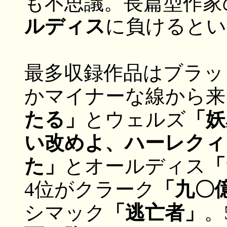
も不思議。長篇型作家
ルディス
に負けるとい
最多収録作品はブラッ
かマイナーな線から来
たる」
とウェルズ
「妖
い改めよ、ハーレクィ
た」
とオールディス
「
4位がクラーク
「九〇
シマック
「逃亡者」
。