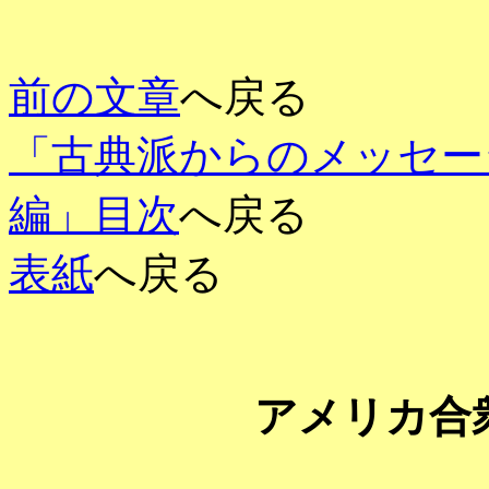
前の文章
へ戻る
「古典派からのメッセー
編」目次
へ戻る
表紙
へ戻る
アメリカ合