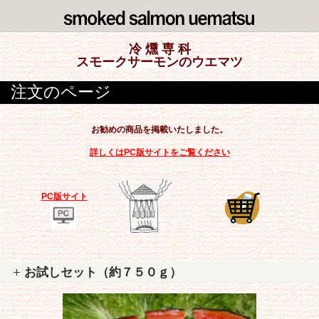
冷 燻 専 科
スモークサーモンのウエマツ
注文のページ
お勧めの商品を掲載いたしました。
詳しくは
PC版サイト
をご覧ください
PC版サイト
お試しセット（約７５０ｇ）