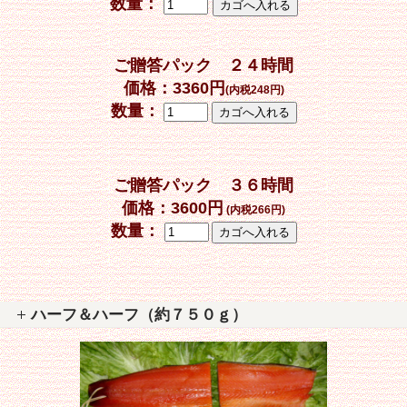
数量：
ご贈答パック ２４時間
価格：
3360
円
(内税248円)
数量：
ご贈答パック ３６時間
価格：
3600
円
(内税266円)
数量：
ハーフ＆ハーフ（約７５０ｇ）